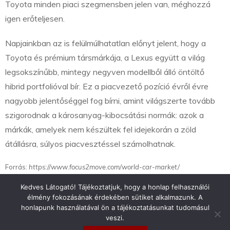
Toyota minden piaci szegmensben jelen van, méghozzá
igen erőteljesen.
Napjainkban az is felülmúlhatatlan előnyt jelent, hogy a
Toyota és prémium társmárkája, a Lexus együtt a világ
legsokszínűbb, mintegy negyven modellből álló öntöltő
hibrid portfolióval bír. Ez a piacvezető pozíció évről évre
nagyobb jelentőséggel fog bírni, amint világszerte tovább
szigorodnak a károsanyag-kibocsátási normák: azok a
márkák, amelyek nem készültek fel idejekorán a zöld
átállásra, súlyos piacvesztéssel számolhatnak.
Forrás:
https://www.focus2move.com/world-car-market/
Kedves Látogató! Tájékoztatjuk, hogy a honlap felhasználói
élmény fokozásának érdekében sütiket alkalmazunk. A
honlapunk használatával ön a tájékoztatásunkat tudomásul
veszi.
info@toyotaclub.hu