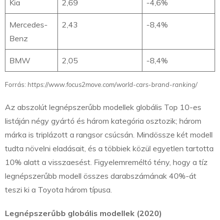
Kia
2,69
-4,6%
Mercedes-
2,43
-8,4%
Benz
BMW
2,05
-8,4%
Forrás:
https://www.focus2move.com/world-cars-brand-ranking/
Az abszolút legnépszerűbb modellek globális Top 10-es
listáján négy gyártó és három kategória osztozik; három
márka is triplázott a rangsor csúcsán. Mindössze két modell
tudta növelni eladásait, és a többiek közül egyetlen tartotta
10% alatt a visszaesést. Figyelemreméltó tény, hogy a tíz
legnépszerűbb modell összes darabszámának 40%-át
teszi ki a Toyota három típusa.
Legnépszerűbb globális modellek (2020)