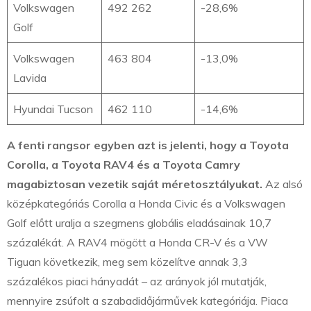
Volkswagen
492 262
-28,6%
Golf
Volkswagen
463 804
-13,0%
Lavida
Hyundai Tucson
462 110
-14,6%
A fenti rangsor egyben azt is jelenti, hogy a Toyota
Corolla, a Toyota RAV4 és a Toyota Camry
magabiztosan vezetik saját méretosztályukat.
Az alsó
középkategóriás Corolla a Honda Civic és a Volkswagen
Golf előtt uralja a szegmens globális eladásainak 10,7
százalékát. A RAV4 mögött a Honda CR-V és a VW
Tiguan következik, meg sem közelítve annak 3,3
százalékos piaci hányadát – az arányok jól mutatják,
mennyire zsúfolt a szabadidőjárművek kategóriája. Piaca