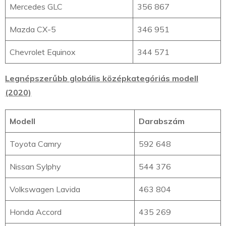
Mercedes GLC
356 867
Mazda CX-5
346 951
Chevrolet Equinox
344 571
Legnépszerűbb globális középkategóriás modell
(2020)
Modell
Darabszám
Toyota Camry
592 648
Nissan Sylphy
544 376
Volkswagen Lavida
463 804
Honda Accord
435 269