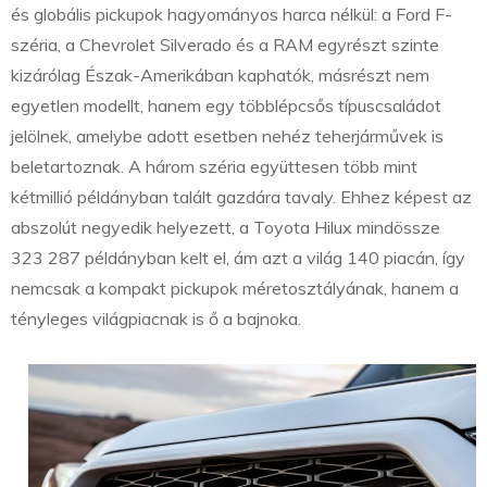
és globális pickupok hagyományos harca nélkül: a Ford F-
széria, a Chevrolet Silverado és a RAM egyrészt szinte
kizárólag Észak-Amerikában kaphatók, másrészt nem
egyetlen modellt, hanem egy többlépcsős típuscsaládot
jelölnek, amelybe adott esetben nehéz teherjárművek is
beletartoznak. A három széria együttesen több mint
kétmillió példányban talált gazdára tavaly. Ehhez képest az
abszolút negyedik helyezett, a Toyota Hilux mindössze
323 287 példányban kelt el, ám azt a világ 140 piacán, így
nemcsak a kompakt pickupok méretosztályának, hanem a
tényleges világpiacnak is ő a bajnoka.