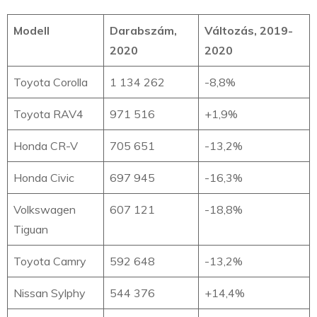
Modell
Darabszám,
Változás, 2019-
2020
2020
Toyota Corolla
1 134 262
-8,8%
Toyota RAV4
971 516
+1,9%
Honda CR-V
705 651
-13,2%
Honda Civic
697 945
-16,3%
Volkswagen
607 121
-18,8%
Tiguan
Toyota Camry
592 648
-13,2%
Nissan Sylphy
544 376
+14,4%