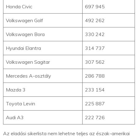
Honda Civic
697 945
Volkswagen Golf
492 262
Volkswagen Bora
330 242
Hyundai Elantra
314 737
Volkswagen Sagitar
307 562
Mercedes A-osztály
286 788
Mazda 3
233 154
Toyota Levin
225 887
Audi A3
222 726
Az eladási sikerlista nem lehetne teljes az észak-amerikai