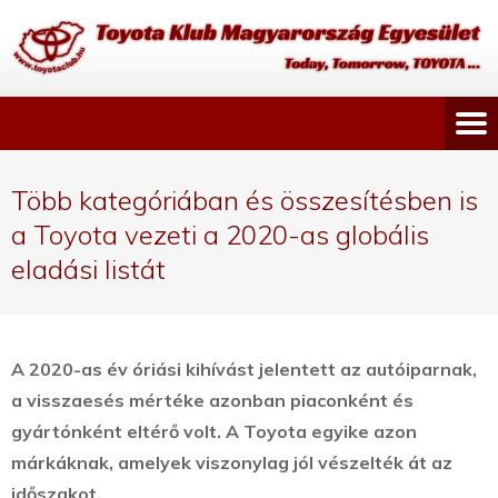
Több kategóriában és összesítésben is
a Toyota vezeti a 2020-as globális
eladási listát
A 2020-as év óriási kihívást jelentett az autóiparnak,
a visszaesés mértéke azonban piaconként és
gyártónként eltérő volt. A Toyota egyike azon
márkáknak, amelyek viszonylag jól vészelték át az
időszakot.