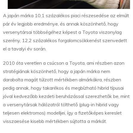
A japán márka 10,1 százalékos piaci részesedése az elmúlt
pár év legjobb eredménye, és annak köszönhető, hogy
versenytársai többségéhez képest a Toyota viszonylag
szerény, 12,2 százalékos forgalomcsökkenést szenvedett
el a tavalyi év során.
2010 óta veretlen a csúcson a Toyota, ami részben azon
stratégiának köszönhető, hogy a japán márka nem
darabolta magát túlzott mértékben almárkákra, részben
pedig annak, hogy takarékos és megbízható hibrid típusai
jóval kedvezőbb kezdeti beruházással szerezhetők be, mint
a versenytársak hálózatról tölthető (plug-in hibrid vagy
teljesen elektromos) modelljei, így a fizetőképes kereslet
visszaesése kisebb mértékben sújtotta a márkát.