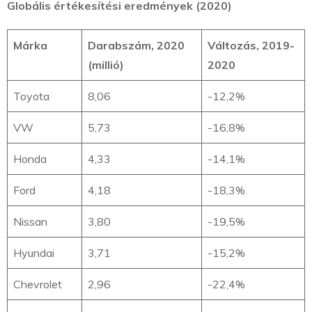
Globális értékesítési eredmények (2020)
Márka
Darabszám, 2020
Változás, 2019-
(millió)
2020
Toyota
8,06
-12,2%
VW
5,73
-16,8%
Honda
4,33
-14,1%
Ford
4,18
-18,3%
Nissan
3,80
-19,5%
Hyundai
3,71
-15,2%
Chevrolet
2,96
-22,4%