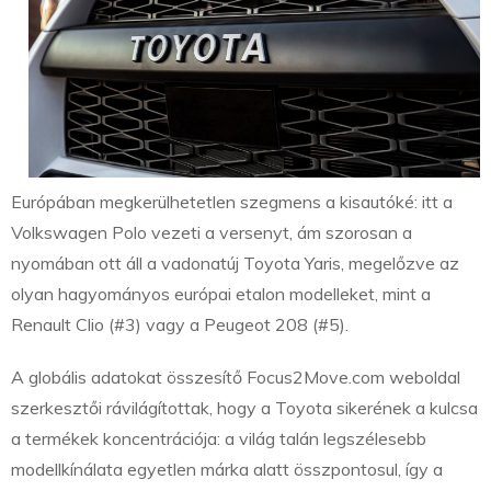
Európában megkerülhetetlen szegmens a kisautóké: itt a
Volkswagen Polo vezeti a versenyt, ám szorosan a
nyomában ott áll a vadonatúj Toyota Yaris, megelőzve az
olyan hagyományos európai etalon modelleket, mint a
Renault Clio (#3) vagy a Peugeot 208 (#5).
A globális adatokat összesítő Focus2Move.com weboldal
szerkesztői rávilágítottak, hogy a Toyota sikerének a kulcsa
a termékek koncentrációja: a világ talán legszélesebb
modellkínálata egyetlen márka alatt összpontosul, így a