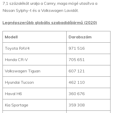
7,1 százalékát uralja a Camry, maga mögé utasítva a
Nissan Sylphy-t és a Volkswagen Lavidát.
Legnépszerűbb globális szabadidőjármű (2020)
Modell
Darabszám
Toyota RAV4
971 516
Honda CR-V
705 651
Volkswagen Tiguan
607 121
Hyundai Tucson
462 110
Haval H6
360 676
Kia Sportage
359 308