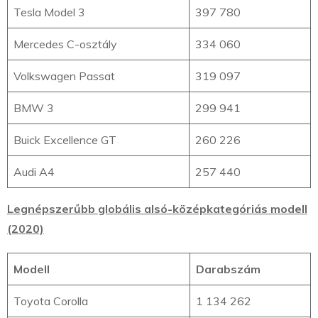
Tesla Model 3
397 780
Mercedes C-osztály
334 060
Volkswagen Passat
319 097
BMW 3
299 941
Buick Excellence GT
260 226
Audi A4
257 440
Legnépszerűbb globális alsó-középkategóriás modell
(2020)
Modell
Darabszám
Toyota Corolla
1 134 262