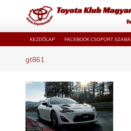
KEZDŐLAP
FACEBOOK CSOPORT SZABÁ
gt861