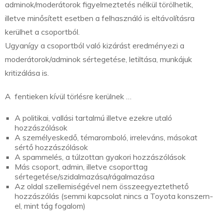
adminok/moderátorok figyelmeztetés nélkül törölhetik,
illetve minősített esetben a felhasználó is eltávolításra
kerülhet a csoportból.
Ugyanígy a csoportból való kizárást eredményezi a
moderátorok/adminok sértegetése, letiltása, munkájuk
kritizálása is.
A fentieken kívül törlésre kerülnek …
A politikai, vallási tartalmú illetve ezekre utaló
hozzászólások
A személyeskedő, témaromboló, irreleváns, másokat
sértő hozzászólások
A spammelés, a túlzottan gyakori hozzászólások
Más csoport, admin, illetve csoporttag
sértegetése/szidalmazása/rágalmazása
Az oldal szellemiségével nem összeegyeztethető
hozzászólás (semmi kapcsolat nincs a Toyota konszern-
el, mint tág fogalom)