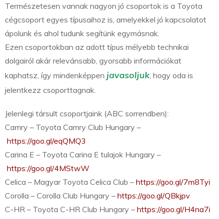
Természetesen vannak nagyon jó csoportok is a Toyota
cégcsoport egyes típusaihoz is, amelyekkel jó kapcsolatot
ápolunk és ahol tudunk segítünk egymásnak.
Ezen csoportokban az adott típus mélyebb technikai
dolgairól akár relevánsabb, gyorsabb információkat
javasoljuk
kaphatsz, így mindenképpen
, hogy oda is
jelentkezz csoporttagnak.
Jelenlegi társult csoportjaink (ABC sorrendben):
Camry – Toyota Camry Club Hungary –
https://goo.gl/eqQMQ3
Carina E – Toyota Carina E tulajok Hungary –
https://goo.gl/4MStwW
Celica – Magyar Toyota Celica Club –
https://goo.gl/7m8Tyi
Corolla – Corolla Club Hungary –
https://goo.gl/QBkjpv
C-HR – Toyota C-HR Club Hungary –
https://goo.gl/H4na7i