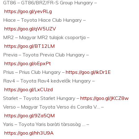
GT86 – GT86/BRZ/FR-S Group Hungary –
https://goo.gl/yevRLg
Hiace – Toyota Hiace Club Hungary –
https://goo.gl/qW5UZV
MR2 – Magyar MR2 tulajok csoportja –
https://goo.gl/BT12LM
Previa – Toyota Previa Club Hungary –
https://goo.gl/oEpxPt
Prius – Prius Club Hungary –
https://goo.gl/ikDr1E
Rav4 – Toyota Rav4 kedvelők Hungary –
https://goo.gl/LxCUzd
Starlet – Toyota Starlet Hungary –
https://goo.gl/JKCZ8w
Verso – Magyar Toyota Verso és Corolla V… –
https://goo.gl/9Za5QM
Yaris – Toyota Yaris baràti tàrsasàg … –
https://goo.gl/hh3U9A