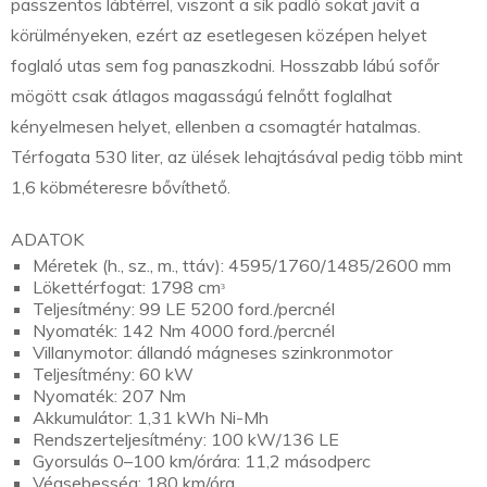
passzentos lábtérrel, viszont a sík padló sokat javít a
körülményeken, ezért az esetlegesen középen helyet
foglaló utas sem fog panaszkodni. Hosszabb lábú sofőr
mögött csak átlagos magasságú felnőtt foglalhat
kényelmesen helyet, ellenben a csomagtér hatalmas.
Térfogata 530 liter, az ülések lehajtásával pedig több mint
1,6 köbméteresre bővíthető.
ADATOK
Méretek (h., sz., m., ttáv): 4595/1760/1485/2600 mm
Lökettérfogat: 1798 cmᵌ
Teljesítmény: 99 LE 5200 ford./percnél
Nyomaték: 142 Nm 4000 ford./percnél
Villanymotor: állandó mágneses szinkronmotor
Teljesítmény: 60 kW
Nyomaték: 207 Nm
Akkumulátor: 1,31 kWh Ni-Mh
Rendszerteljesítmény: 100 kW/136 LE
Gyorsulás 0–100 km/órára: 11,2 másodperc
Végsebesség: 180 km/óra