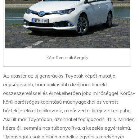
Kép: Demcsák Gergely
Az utastér az új generációs Toyoták képét mutatja,
egységesebb, harmonikusabb dizájnnal, korrekt
összeszereléssel és érzékelhetően jobb minőséggel. Körös-
körül barátságos tapintású műanyagokkal és varrott
bőrfelületekkel találkozunk, a műszerfal kifejezetten puha.
Aki ült már Toyotában, azonnal el fog igazodni itt is. Minden
kézre áll, semmi sincs túlbonyolítva, a kezelés egyértelmű.
Újdonságot csak a hibrid modellek egyéni szerelvényei