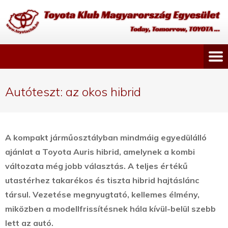
Autóteszt: az okos hibrid
A kompakt járműosztályban mindmáig egyedülálló
ajánlat a Toyota Auris hibrid, amelynek a kombi
változata még jobb választás. A teljes értékű
utastérhez takarékos és tiszta hibrid hajtáslánc
társul. Vezetése megnyugtató, kellemes élmény,
miközben a modellfrissítésnek hála kívül-belül szebb
lett az autó.