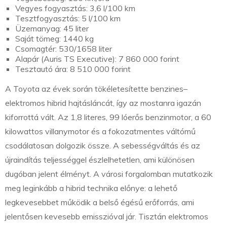
Vegyes fogyasztás: 3,6 l/100 km
Tesztfogyasztás: 5 l/100 km
Üzemanyag: 45 liter
Saját tömeg: 1440 kg
Csomagtér: 530/1658 liter
Alapár (Auris TS Executive): 7 860 000 forint
Tesztautó ára: 8 510 000 forint
A Toyota az évek során tökéletesítette benzines–
elektromos hibrid hajtásláncát, így az mostanra igazán
kiforrottá vált. Az 1,8 literes, 99 lóerős benzinmotor, a 60
kilowattos villanymotor és a fokozatmentes váltómű
csodálatosan dolgozik össze. A sebességváltás és az
újraindítás teljességgel észlelhetetlen, ami különösen
dugóban jelent élményt. A városi forgalomban mutatkozik
meg leginkább a hibrid technika előnye: a lehető
legkevesebbet működik a belső égésű erőforrás, ami
jelentősen kevesebb emisszióval jár. Tisztán elektromos