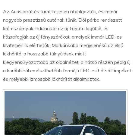
Az Auris orrát és farát teljesen átdolgozták, és immár
nagyobb presztízsű autónak tűnik. Elöl párba rendezett
krómszárnyak indulnak ki az új Toyota logóból, és
közrefogják az új fényszórókat, amelyek immár LED-es
kivitelben is elérhetők. Markánsabb megjelenésű az első
lökhárító, a hosszabb túlnyúlások miatt
kiegyensúlyozottabb az oldalnézet, a hátsó részen pedig új,
a korábbinál emészthetőbb formájú LED-es hátsó lámpákat
és mélyebb, izmosabb lökhárítót alkalmaztak.