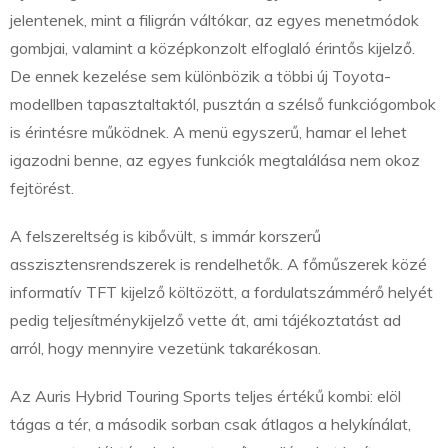
jelentenek, mint a filigrán váltókar, az egyes menetmódok
gombjai, valamint a középkonzolt elfoglaló érintős kijelző.
De ennek kezelése sem különbözik a többi új Toyota-
modellben tapasztaltaktól, pusztán a szélső funkciógombok
is érintésre működnek. A menü egyszerű, hamar el lehet
igazodni benne, az egyes funkciók megtalálása nem okoz
fejtörést.
A felszereltség is kibővült, s immár korszerű
asszisztensrendszerek is rendelhetők. A főműszerek közé
informatív TFT kijelző költözött, a fordulatszámmérő helyét
pedig teljesítménykijelző vette át, ami tájékoztatást ad
arról, hogy mennyire vezetünk takarékosan.
Az Auris Hybrid Touring Sports teljes értékű kombi: elöl
tágas a tér, a második sorban csak átlagos a helykínálat,