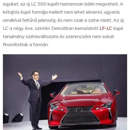
egyiket, az új LC 500 kupét hamarosan bárki megveheti. A
kétajtós kupé formája mellett nem lehet elmenni, ugyanis
rendkívül feltűnő jelenség, és nem csak a színe miatt. Az új
LC a négy éve, szintén Detroitban bemutatott
LF-LC
kupé
tanulmány szériaváltozata és szerencsére nem sokat
finomítottak a formán.