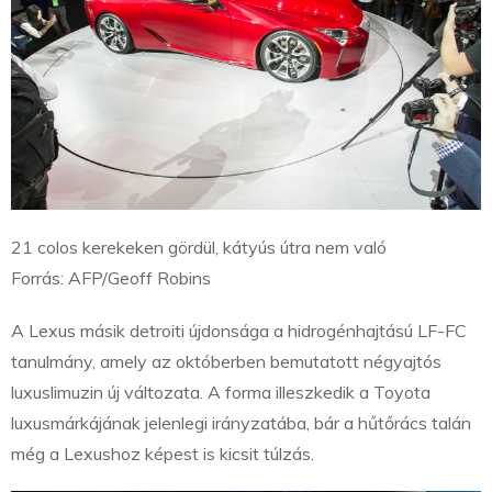
21 colos kerekeken gördül, kátyús útra nem való
Forrás: AFP/Geoff Robins
A Lexus másik detroiti újdonsága a hidrogénhajtású LF-FC
tanulmány, amely az októberben bemutatott négyajtós
luxuslimuzin új változata. A forma illeszkedik a Toyota
luxusmárkájának jelenlegi irányzatába, bár a hűtőrács talán
még a Lexushoz képest is kicsit túlzás.