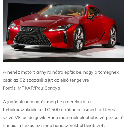
A nehéz motort annyira hátra építik be, hogy a tömegnek
csak az 52 százaléka jut az első tengelyre
Forrás: MTI/AP/Paul Sancya
A japánok nem adták még be a derekukat a
turbókorszaknak, az LC 500 orrában az ismert, ötliteres
szívó V8-as dolgozik. Bár a motornak alapból is vérpezsdítő
hangja, a Lexus ezt még hangszórókból bejátszott