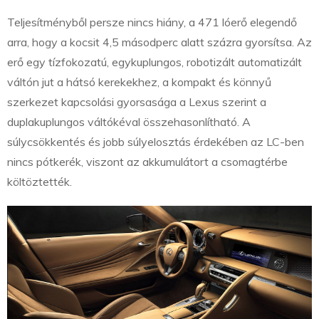
Teljesítményből persze nincs hiány, a 471 lóerő elegendő
arra, hogy a kocsit 4,5 másodperc alatt százra gyorsítsa. Az
erő egy tízfokozatú, egykuplungos, robotizált automatizált
váltón jut a hátsó kerekekhez, a kompakt és könnyű
szerkezet kapcsolási gyorsasága a Lexus szerint a
duplakuplungos váltókéval összehasonlítható. A
súlycsökkentés és jobb súlyelosztás érdekében az LC-ben
nincs pótkerék, viszont az akkumulátort a csomagtérbe
költöztették.