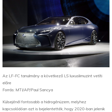
Az LF-FC tanulmány a következő LS luxuslimuzint vetíti
előre
Forrás: MTI/AP/Paul Sancya
Külsejénél fontosabb a hidrogénüzem, melyhez
kapcsolódóan azt is bejelentették, hogy 2020-ban jelenik