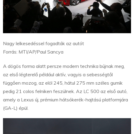
Nagy lelkesedéssel fogadták az autót
Forrás: MTI/AP/Paul Sancya
A dögös forma alatt persze modern technika bújnak meg,
az első légterelő például aktív, vagyis a sebességtől
függően mozog, az elöl 245, hátul 275 mm széles gumik
pedig 21 colos felniken feszülnek. Az LC 500 az első autó,
amely a Lexus új, prémium hátsókerék-hajtású platformjára
(GA-L) épül.