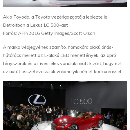
Akio Toyoda, a Toyota vezérigazgatója leplezte le
Detroitban a Lexus LC 500-ast
Forrás: AFP/2016 Getty Images/Scott Olson
A márka védjegyének számító, homokóra alakú óriás-
hűtőrács mellett az L-alakú LED menetfények, az apró
fényszórók és az íves, éles vonalak miatt kizárt, hogy ezt
az autót összetévesszük valamelyik német konkurenssel.