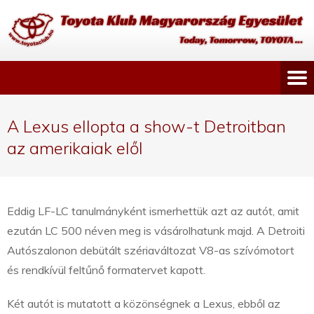
A Lexus ellopta a show-t Detroitban
az amerikaiak elől
Eddig LF-LC tanulmányként ismerhettük azt az autót, amit
ezután LC 500 néven meg is vásárolhatunk majd. A Detroiti
Autószalonon debütált szériaváltozat V8-as szívómotort
és rendkívül feltűnő formatervet kapott.
Két autót is mutatott a közönségnek a Lexus, ebből az