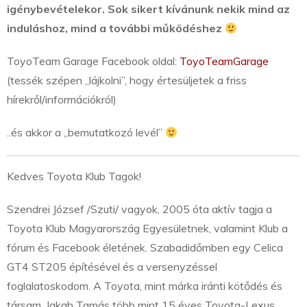
igénybevételekor. Sok sikert kívánunk nekik mind az
induláshoz, mind a további működéshez
ToyoTeam Garage Facebook oldal:
ToyoTeamGarage
(tessék szépen „lájkolni”, hogy értesüljetek a friss
hírekről/információkról)
..és akkor a „bemutatkozó levél”
Kedves Toyota Klub Tagok!
Szendrei József /Szuti/ vagyok, 2005 óta aktív tagja a
Toyota Klub Magyarország Egyesületnek, valamint Klub a
fórum és Facebook életének. Szabadidőmben egy Celica
GT4 ST205 építésével és a versenyzéssel
foglalatoskodom. A Toyota, mint márka iránti kötődés és
társam, Jakab Tamás több mint 15 éves Toyota-Lexus