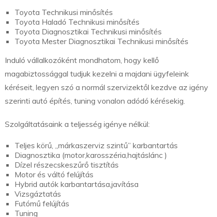
Toyota Technikusi minősítés
Toyota Haladó Technikusi minősítés
Toyota Diagnosztikai Technikusi minősítés
Toyota Mester Diagnosztikai Technikusi minősítés
Induló vállalkozóként mondhatom, hogy kellő
magabiztossággal tudjuk kezelni a majdani ügyfeleink
kéréseit, legyen szó a normál szervizektől kezdve az igény
szerinti autó építés, tuning vonalon adódó kérésekig.
Szolgáltatásaink a teljesség igénye nélkül:
Teljes körű, „márkaszerviz szintű” karbantartás
Diagnosztika (motor,karosszéria,hajtáslánc )
Dízel részecskeszűrő tisztítás
Motor és váltó felújítás
Hybrid autók karbantartása,javítása
Vizsgáztatás
Futómű felújítás
Tuning