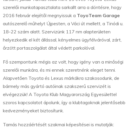
szerelői munkatapasztalata sarkallt arra a döntésre, hogy
2016 február elejétől megnyissuk a
ToyoTeam Garage
autószerelő műhelyt Újpesten, a Váci út mellett, a Tinódi u.
18-22 szám alatt. Szervizünk 117 nm alapterületen
helyezkedik el két állással, kényelmes ügyfélváróval, zárt,
őrzött portaszolgálat által védett parkolóval.
Fő szempontunk mégis az volt, hogy igény van a minőségi
szerelői munkára, és mi ennek szeretnénk eleget tenni.
Alapvetően Toyota és Lexus márkákra szakosodunk, de
bármely más gyártó autóinak szakszerű szervizét is
elvégezzük! A Toyota Klub Magyarország Egyesülettel
szoros kapcsolatot ápolunk, így a klubtagoknak jelentősebb
kedvezményeket biztosítunk.
Tamás hozzáértését szakmai képesítései is mutatják: