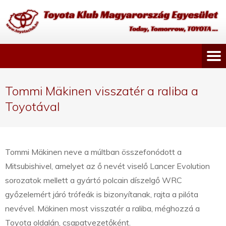
Tommi Mäkinen visszatér a raliba a
Toyotával
Tommi Mäkinen neve a múltban összefonódott a
Mitsubishivel, amelyet az ő nevét viselő Lancer Evolution
sorozatok mellett a gyártó polcain díszelgő WRC
győzelemért járó trófeák is bizonyítanak, rajta a pilóta
nevével. Mäkinen most visszatér a raliba, méghozzá a
Toyota oldalán, csapatvezetőként.