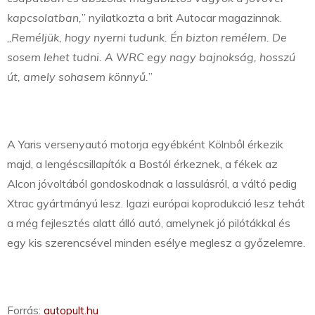
kapcsolatban,
” nyilatkozta a brit Autocar magazinnak.
„
Reméljük, hogy nyerni tudunk. Én bizton remélem. De
sosem lehet tudni. A WRC egy nagy bajnokság, hosszú
út, amely sohasem könnyű.
”
A Yaris versenyautó motorja egyébként Kölnből érkezik
majd, a lengéscsillapítók a Bostól érkeznek, a fékek az
Alcon jóvoltából gondoskodnak a lassulásról, a váltó pedig
Xtrac gyártmányú lesz. Igazi európai koprodukció lesz tehát
a még fejlesztés alatt álló autó, amelynek jó pilótákkal és
egy kis szerencsével minden esélye meglesz a győzelemre.
Forrás:
autopult.hu