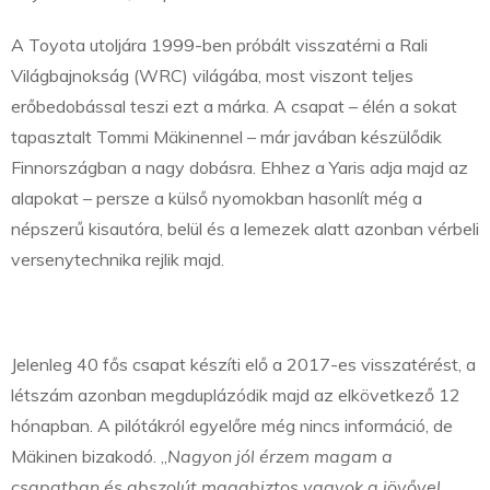
A Toyota utoljára 1999-ben próbált visszatérni a Rali
Világbajnokság (WRC) világába, most viszont teljes
erőbedobással teszi ezt a márka. A csapat – élén a sokat
tapasztalt Tommi Mäkinennel – már javában készülődik
Finnországban a nagy dobásra. Ehhez a Yaris adja majd az
alapokat – persze a külső nyomokban hasonlít még a
népszerű kisautóra, belül és a lemezek alatt azonban vérbeli
versenytechnika rejlik majd.
Jelenleg 40 fős csapat készíti elő a 2017-es visszatérést, a
létszám azonban megduplázódik majd az elkövetkező 12
hónapban. A pilótákról egyelőre még nincs információ, de
Mäkinen bizakodó. „
Nagyon jól érzem magam a
csapatban és abszolút magabiztos vagyok a jövővel