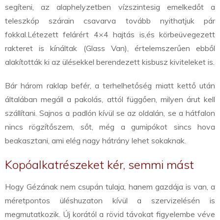
segíteni, az alaphelyzetben vízszintesig emelkedőt a
teleszkóp szárain csavarva tovább nyithatjuk pár
fokkal.
Létezett felárért 4×4 hajtás is,
és körbeüvegezett
rakteret is kínáltak (Glass Van), értelemszerűen ebből
alakították ki az ülésekkel berendezett kisbusz kiviteleket is.
Bár három raklap befér, a terhelhetőség miatt kettő után
általában megáll a pakolás, attól függően, milyen árut kell
szállítani. Sajnos a padlón kívül se az oldalán, se a hátfalon
nincs rögzítőszem, sőt, még a gumipókot sincs hova
beakasztani, ami elég nagy hátrány lehet sokaknak.
Kopóalkatrészeket kér, semmi mást
Hogy Gézának nem csupán tulaja, hanem gazdája is van, a
méretpontos üléshuzaton kívül a szervizelésén is
megmutatkozik. Új korától a rövid távokat figyelembe véve