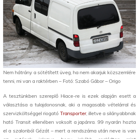
Nem hátrány a sötétített üveg, ha nem akarjuk közszemlére
tenni, mi van a raktérben – Fotó: Szabó Gábor – Origo
A tesztünkben szereplő Hiace-re is ezek alapján esett a
választása a tulajdonosnak, aki a magasabb vételárral és
szervizköltséggel riogató
Transporter
, illetve a silányabbnak
ható Transit ellenében voksolt a japánra. 99 nyarán hozta
el a szalonból Gézát – mert a rendszáma után neve is van