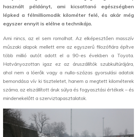
használt példányt, ami kicsattanó egészségben
lépked a félmilliomodik kilométer felé, és akár még
egyszer ennyit is elélne a technikája.
Ami nincs, az el sem romolhat. Az elképesztően masszív
műszaki alapok mellett erre az egyszerű filozófiára építve
több millió autót adott el a 90-es években a Toyota.
Hatványozottan igaz ez az áruszállítók szubkultúrájára,
ahol nem a lóerők vagy a nulla-százas gyorsulási adatok
bemondása vív ki tiszteletet, hanem a megtett kilométerek
száma, az elszállított áruk súlya és fogyasztási értékek – és
mindenekelőtt a szerviztapasztalatok.