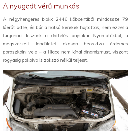
A nyugodt vérű munkás
A négyhengeres blokk 2446 köbcentiből mindössze 79
lóerőt ad le, és bár a hátsó kerekek hajtottak, nem ezzel a
furgonnal leszünk a driftelés bajnokai. Nyomatékból, a
megszerzett lendületet okosan beosztva érdemes
poroszkálni vele – a Hiace nem kínál dinamizmust, viszont
rogyásig pakolva is zokszó nélkül teljesít.