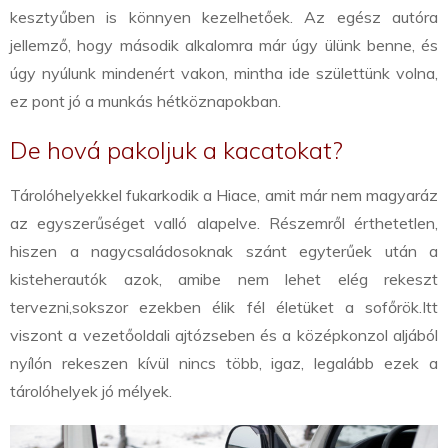
kesztyűben is könnyen kezelhetőek. Az egész autóra
jellemző, hogy második alkalomra már úgy ülünk benne, és
úgy nyúlunk mindenért vakon, mintha ide születtünk volna,
ez pont jó a munkás hétköznapokban.
De hová pakoljuk a kacatokat?
Tárolóhelyekkel fukarkodik a Hiace, amit már nem magyaráz
az egyszerűséget valló alapelve. Részemről érthetetlen,
hiszen a nagycsaládosoknak szánt egyterűek után a
kisteherautók azok, amibe nem lehet elég rekeszt
tervezni,
sokszor ezekben élik fél életüket a sofőrök.
Itt
viszont a vezetőoldali ajtózseben és a középkonzol aljából
nyílón rekeszen kívül nincs több, igaz, legalább ezek a
tárolóhelyek jó mélyek.