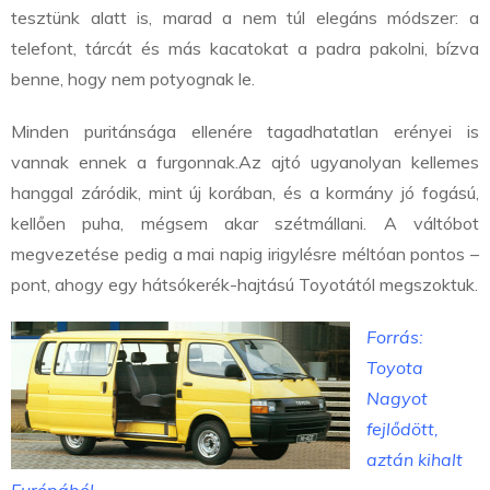
tesztünk alatt is, marad a nem túl elegáns módszer: a
telefont, tárcát és más kacatokat a padra pakolni, bízva
benne, hogy nem potyognak le.
Minden puritánsága ellenére tagadhatatlan erényei is
vannak ennek a furgonnak.
Az ajtó ugyanolyan kellemes
hanggal záródik, mint új korában, és a kormány jó fogású,
kellően puha, mégsem akar szétmállani. A váltóbot
megvezetése pedig a mai napig irigylésre méltóan pontos –
pont, ahogy egy hátsókerék-hajtású Toyotától megszoktuk.
Forrás:
Toyota
Nagyot
fejlődött,
aztán kihalt
Európából