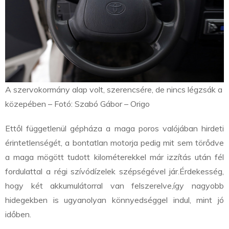
A szervokormány alap volt, szerencsére, de nincs légzsák a
közepében – Fotó: Szabó Gábor – Origo
Ettől függetlenül gépháza a maga poros valójában hirdeti
érintetlenségét, a bontatlan motorja pedig mit sem törődve
a maga mögött tudott kilométerekkel már izzítás után fél
fordulattal a régi szívódízelek szépségével jár.
Érdekesség,
hogy két akkumulátorral van felszerelve,
így nagyobb
hidegekben is ugyanolyan könnyedséggel indul, mint jó
időben.