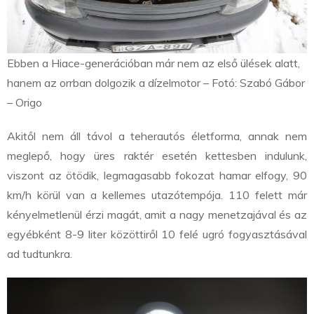
Ebben a Hiace-generációban már nem az első ülések alatt,
hanem az orrban dolgozik a dízelmotor – Fotó: Szabó Gábor
– Origo
Akitől nem áll távol a teherautós életforma, annak nem
meglepő, hogy üres raktér esetén kettesben indulunk,
viszont az ötödik, legmagasabb fokozat hamar elfogy, 90
km/h körül van a kellemes utazótempója. 110 felett már
kényelmetlenül érzi magát, amit a nagy menetzajával és az
egyébként 8-9 liter közöttiről 10 felé ugró fogyasztásával
ad tudtunkra.