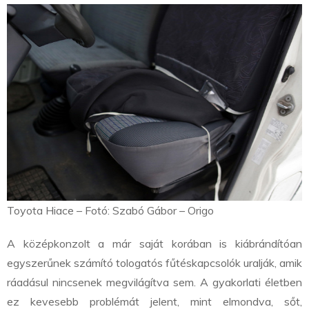
Toyota Hiace – Fotó: Szabó Gábor – Origo
A középkonzolt a már saját korában is kiábrándítóan
egyszerűnek számító tologatós fűtéskapcsolók uralják, amik
ráadásul nincsenek megvilágítva sem. A gyakorlati életben
ez kevesebb problémát jelent, mint elmondva, sőt,