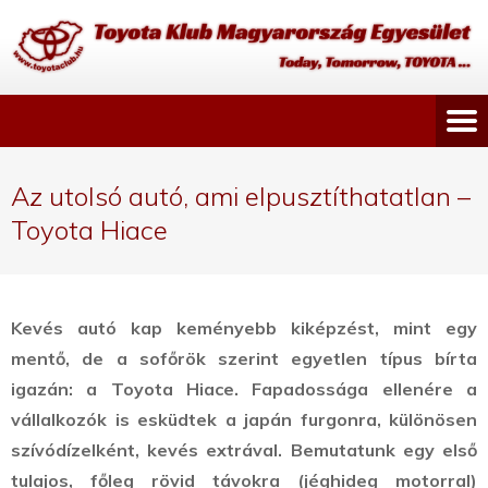
Az utolsó autó, ami elpusztíthatatlan –
Toyota Hiace
Kevés autó kap keményebb kiképzést, mint egy
mentő, de a sofőrök szerint egyetlen típus bírta
igazán: a Toyota Hiace. Fapadossága ellenére a
vállalkozók is esküdtek a japán furgonra, különösen
szívódízelként, kevés extrával. Bemutatunk egy első
tulajos, főleg rövid távokra (jéghideg motorral)