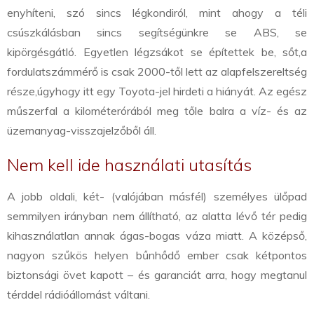
enyhíteni, szó sincs légkondiról, mint ahogy a téli
csúszkálásban sincs segítségünkre se ABS, se
kipörgésgátló. Egyetlen légzsákot se építettek be, sőt,
a
fordulatszámmérő is csak 2000-től lett az alapfelszereltség
része,
úgyhogy itt egy Toyota-jel hirdeti a hiányát. Az egész
műszerfal a kilométerórából meg tőle balra a víz- és az
üzemanyag-visszajelzőből áll.
Nem kell ide használati utasítás
A jobb oldali, két- (valójában másfél) személyes ülőpad
semmilyen irányban nem állítható, az alatta lévő tér pedig
kihasználatlan annak ágas-bogas váza miatt. A középső,
nagyon szűkös helyen bűnhődő ember csak kétpontos
biztonsági övet kapott – és garanciát arra, hogy megtanul
térddel rádióállomást váltani.