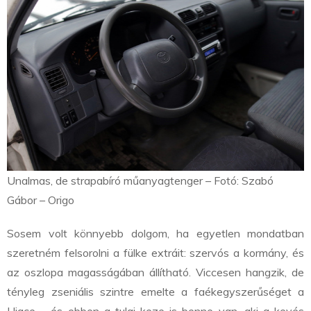
Unalmas, de strapabíró műanyagtenger – Fotó: Szabó
Gábor – Origo
Sosem volt könnyebb dolgom, ha egyetlen mondatban
szeretném felsorolni a fülke extráit: szervós a kormány, és
az oszlopa magasságában állítható. Viccesen hangzik, de
tényleg zseniális szintre emelte a faékegyszerűséget a