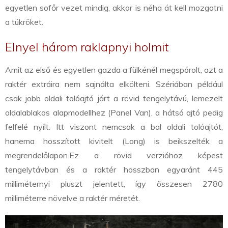
egyetlen sofőr vezet mindig, akkor is néha át kell mozgatni
a tükröket.
Elnyel három raklapnyi holmit
Amit az első és egyetlen gazda a fülkénél megspórolt, azt a
raktér extráira nem sajnálta elkölteni. Szériában például
csak jobb oldali tolóajtó járt a rövid tengelytávú, lemezelt
oldalablakos alapmodellhez (Panel Van), a hátsó ajtó pedig
felfelé nyílt. Itt viszont nemcsak a bal oldali tolóajtót,
hanem
a hosszított kivitelt (Long) is beikszelték a
megrendelőlapon.
Ez a rövid verzióhoz képest
tengelytávban és a raktér hosszban egyaránt 445
milliméternyi pluszt jelentett, így összesen 2780
milliméterre növelve a raktér méretét.