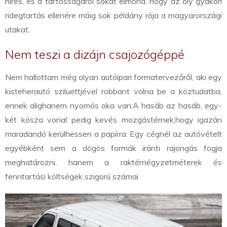
híres, és a tartósságáról sokat elmond, hogy az oly gyakori
ridegtartás ellenére máig sok példány rója a magyarországi
utakat.
Nem teszi a dizájn csajozógéppé
Nem hallottam még olyan autóipari formatervezőről, aki egy
kisteherautó sziluettjével robbant volna be a köztudatba,
ennek alighanem nyomós oka van.
A hasáb az hasáb, egy-
két kósza vonal pedig kevés mozgástérnek,
hogy igazán
maradandó kerülhessen a papírra. Egy cégnél az autóvételt
egyébként sem a dögös formák iránti rajongás fogja
meghatározni, hanem a raktérnégyzetméterek és
fenntartási költségek szigorú számai.