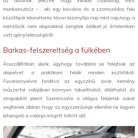
az autónak, jelezve, hogy inkább családtag, mint
munkaeszköz – , aki egy kisváros és a szomszédos falu
közötti
pár kilométeres távon bizonyítja nap mint nap,
hogy a
mentősök nem alaptalanul zengtek ódákat jó értelemben
vett igénytelenségéről.
Barkas-felszereltség a fülkében
Áruszállítóban ülünk, úgyhogy továbbra se felejtsük az
alapelvet: a praktikum felülír minden esztétikát.
Fuvarosnyelvre fordítva az egyszínű, sivár, kemény
műszerfal valójában könnyen takaríthatót, átláthatót és
strapabírót jelent. Szerencsére a világos felületek sokat
segítenek abban, hogy az egyszerűsége ellenére ne legyen
lehangoló a volánja mögött töltött idő.