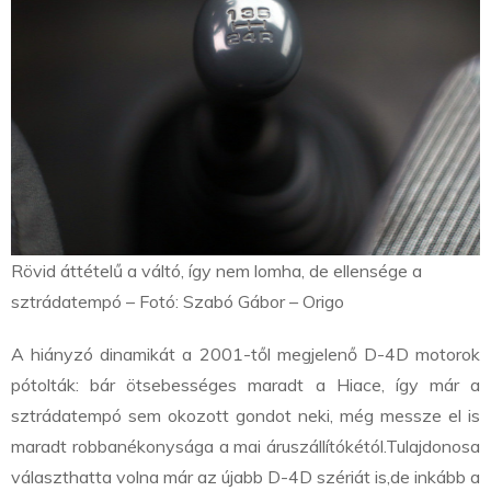
Rövid áttételű a váltó, így nem lomha, de ellensége a
sztrádatempó – Fotó: Szabó Gábor – Origo
A hiányzó dinamikát a 2001-től megjelenő D-4D motorok
pótolták: bár ötsebességes maradt a Hiace, így már a
sztrádatempó sem okozott gondot neki, még messze el is
maradt robbanékonysága a mai áruszállítókétól.
Tulajdonosa
választhatta volna már az újabb D-4D szériát is,
de inkább a