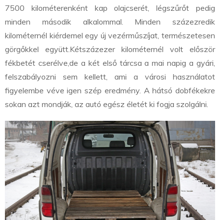
7500 kilométerenként kap olajcserét, légszűrőt pedig
minden második alkalommal. Minden százezredik
kilométernél kiérdemel egy új vezérműszíjat, természetesen
görgőkkel együtt.
Kétszázezer kilométernél volt először
fékbetét cserélve,
de a két első tárcsa a mai napig a gyári,
felszabályozni sem kellett, ami a városi használatot
figyelembe véve igen szép eredmény. A hátsó dobfékekre
sokan azt mondják, az autó egész életét ki fogja szolgálni.