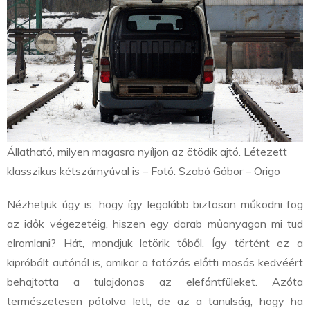
Állatható, milyen magasra nyíljon az ötödik ajtó. Létezett
klasszikus kétszárnyúval is – Fotó: Szabó Gábor – Origo
Nézhetjük úgy is, hogy így legalább biztosan működni fog
az idők végezetéig, hiszen egy darab műanyagon mi tud
elromlani? Hát, mondjuk letörik tőből. Így történt ez a
kipróbált autónál is, amikor a fotózás előtti mosás kedvéért
behajtotta a tulajdonos az elefántfüleket. Azóta
természetesen pótolva lett, de az a tanulság, hogy ha