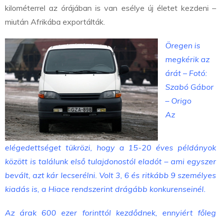
kilométerrel az órájában is van esélye új életet kezdeni –
miután Afrikába exportálták.
Öregen is
megkérik az
árát – Fotó:
Szabó Gábor
– Origo
Az
elégedettséget tükrözi, hogy a 15-20 éves példányok
között is találunk első tulajdonostól eladót – ami egyszer
bevált, azt kár lecserélni. Volt 3, 6 és ritkább 9 személyes
kiadás is, a Hiace rendszerint drágább konkurenseinél.
Az árak 600 ezer forinttól kezdődnek, ennyiért főleg