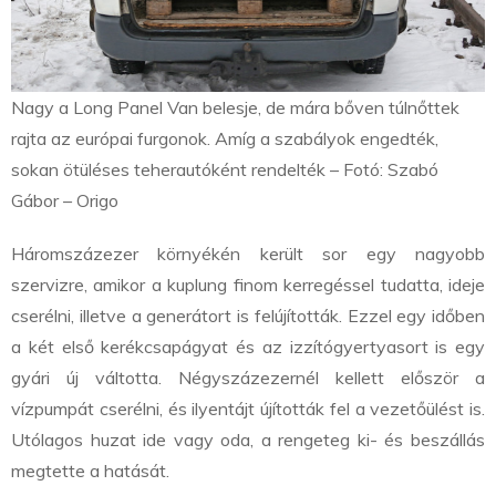
Nagy a Long Panel Van belesje, de mára bőven túlnőttek
rajta az európai furgonok. Amíg a szabályok engedték,
sokan ötüléses teherautóként rendelték – Fotó: Szabó
Gábor – Origo
Háromszázezer környékén került sor egy nagyobb
szervizre, amikor a kuplung finom kerregéssel tudatta, ideje
cserélni, illetve a generátort is felújították. Ezzel egy időben
a két első kerékcsapágyat és az izzítógyertyasort is egy
gyári új váltotta. Négyszázezernél kellett először a
vízpumpát cserélni, és ilyentájt újították fel a vezetőülést is.
Utólagos huzat ide vagy oda, a rengeteg ki- és beszállás
megtette a hatását.