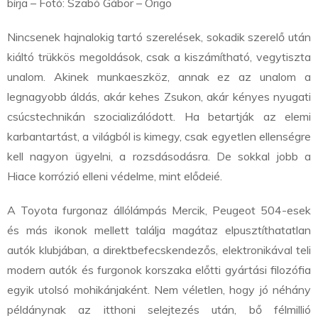
bírja – Fotó: Szabó Gábor – Origo
Nincsenek hajnalokig tartó szerelések, sokadik szerelő után
kiáltó trükkös megoldások, csak a kiszámítható, vegytiszta
unalom. Akinek munkaeszköz, annak ez az unalom a
legnagyobb áldás, akár kehes Zsukon, akár kényes nyugati
csúcstechnikán szocializálódott. Ha betartják az elemi
karbantartást, a világból is kimegy, csak egyetlen ellenségre
kell nagyon ügyelni, a rozsdásodásra. De sokkal jobb a
Hiace korrózió elleni védelme, mint elődeié.
A Toyota furgon
az állólámpás Mercik, Peugeot 504-esek
és más ikonok mellett találja magát
az elpusztíthatatlan
autók klubjában, a direktbefecskendezős, elektronikával teli
modern autók és furgonok korszaka előtti gyártási filozófia
egyik utolsó mohikánjaként. Nem véletlen, hogy jó néhány
példánynak az itthoni selejtezés után, bő félmillió