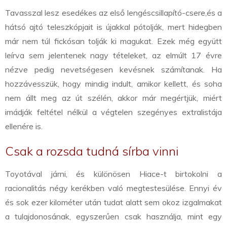
Tavasszal lesz esedékes az első lengéscsillapító-csere,
és a
hátsó ajtó teleszkópjait is újakkal pótolják, mert hidegben
már nem túl fickósan tolják ki magukat. Ezek még együtt
leírva sem jelentenek nagy tételeket, az elmúlt 17 évre
nézve pedig nevetségesen kevésnek számítanak. Ha
hozzávesszük, hogy mindig indult, amikor kellett, és soha
nem állt meg az út szélén, akkor már megértjük, miért
imádják feltétel nélkül a végtelen szegényes extralistája
ellenére is.
Csak a rozsda tudná sírba vinni
Toyotával járni, és különösen Hiace-t birtokolni a
racionalitás négy kerékben való megtestesülése. Ennyi év
és sok ezer kilométer után tudat alatt sem okoz izgalmakat
a tulajdonosának, egyszerűen csak használja, mint egy