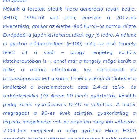
Nálunk a tesztelt ötödik Hiace-generáció (gyári kódja:
XH10) 1995-től volt jelen, egészen a 2012-es
kivezetésig, amikor az életbe lépő Euro5-ös norma kiűzte
Európából a japán kisteherautókat egy jó időre. A nálunk
is gyakori elődmodellben (H100) még az első tengely
felett ült a sofőr – ahogy rengeteg kortárs
kisteherautóban is –, ennél már a tengely mögé került a
fülke, a motort előretolták, így csendesebb és
biztonságosabb lett a kabin. Ennél a szériánál tűntek el a
kínálatból a benzinmotorok, csak 2,4-es szívó- és
turbódízelekkel (79 illetve 90 lóerő) gyártották, később
pedig közös nyomócsöves D-4D-re váltottak. A beltér
megragadt a 90-es évek szintjén, gyakorlatilag a
légzsák megjelenése volt az egyetlen nagyobb változás.
2004-ben megjelent a máig gyártott Hiace H200
generáció joystick váltóval, de elsősorban kisebb méretei