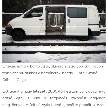
Értékes extra a bal tolóajtó, alapáron csak jobb járt. Havon
terheletlenül trükkös a hátsókerék-hajtás – Fotó: Szabó
Gábor – Origo
Extraként amúgy létezett 2000-től kétszárnyú, oldalra nyíló
hátsó ajtó is, ami a targoncás rakodást nagyban
megkönnyíti. A felfelé nyíló hátsó ajtónál is próbáltak ezen