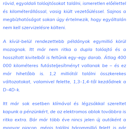
rövid, egyoldali tolóajtósokat találni, ismeretlen előélettel
és kilométerállással, vasig kiült vezetőüléssel. Sajnos a
megbízhatóságot sokan úgy értelmezik, hogy egyáltalán
nem kell szervizelésre költeni.
A kívül-belül rendezettebb példányok egymillió körül
mozognak. Itt már nem ritka a dupla tolóajtó és a
hosszított kivitelből is feltűnik egy-egy darab. Átlag 400
000 kilométeres futásteljesítményt vallanak be – és ez
már hihetőbb is. 1,2 milliótól találni összkerekes
változatokat, valamivel felette, 1,3-1,4-től kezdődnek a
D-4D-k.
Itt már sok esetben klímával és légzsákkal szereltet
kapunk a pénzünkért, de az elektromos ablak továbbra is
ritka extra. Bár már több éve nincs jelen új autóként a
magyar piacon, mégis találni hárommillió felett is pár