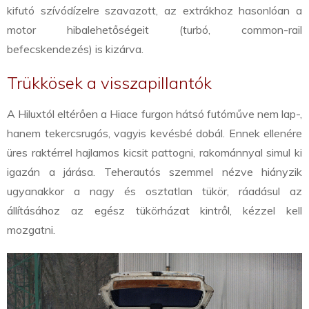
kifutó szívódízelre szavazott, az extrákhoz hasonlóan a
motor hibalehetőségeit (turbó, common-rail
befecskendezés) is kizárva.
Trükkösek a visszapillantók
A Hiluxtól eltérően a Hiace furgon hátsó futóműve nem lap-,
hanem tekercsrugós, vagyis kevésbé dobál. Ennek ellenére
üres raktérrel hajlamos kicsit pattogni, rakománnyal simul ki
igazán a járása. Teherautós szemmel nézve hiányzik
ugyanakkor a nagy és osztatlan tükör, ráadásul az
állításához az egész tükörházat kintről, kézzel kell
mozgatni.