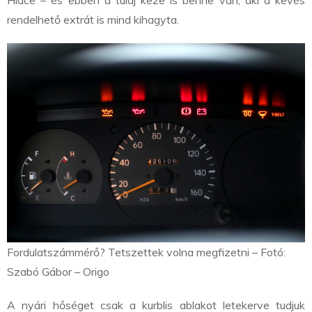
Hiace – és ebben a tulaj keze is benne van, aki a kevés
rendelhető extrát is mind kihagyta.
Fordulatszámmérő? Tetszettek volna megfizetni – Fotó:
Szabó Gábor – Origo
A nyári hőséget csak a kurblis ablakot letekerve tudjuk