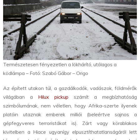
Természetesen fényezetlen a lökhárító, utólagos a
ködlámpa – Fotó: Szabó Gábor – Origo
Az épített utakon túl, a gazdálkodók, vadászok, földmérők
világában a
Hilux pickup
számít a megbízhatóság
szimbólumának, nem véletlen, hogy Afrika-szerte ilyenek
platóin utaznak emberek milliói (beleértve sajnos a
gépfegyveres terroristákat is). Zárt vagy körablakos
kivitelben a Hiace ugyanígy elpusztíthatatlanságáról lett