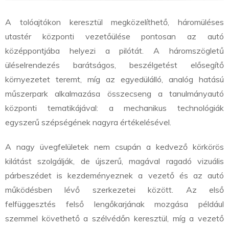
A tolóajtókon keresztül megközelíthető, háromüléses
utastér központi vezetőülése pontosan az autó
középpontjába helyezi a pilótát. A háromszögletű
üléselrendezés barátságos, beszélgetést elősegítő
környezetet teremt, míg az egyedülálló, analóg hatású
műszerpark alkalmazása összecseng a tanulmányautó
központi tematikájával: a mechanikus technológiák
egyszerű szépségének nagyra értékelésével.
A nagy üvegfelületek nem csupán a kedvező körkörös
kilátást szolgálják, de újszerű, magával ragadó vizuális
párbeszédet is kezdeményeznek a vezető és az autó
működésben lévő szerkezetei között. Az első
felfüggesztés felső lengőkarjának mozgása például
szemmel követhető a szélvédőn keresztül, míg a vezető