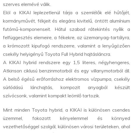
szerves elemévé válik.
Elöl a KIKAI leplezetlenül tárja a szemlélők elé hűtőjét,
kormányművét, fékjeit és elegáns kivitelű, öntött alumínium
futómű-komponenseit. Hátul szabad rátekintés nyílik a
felfüggesztés elemeire, a fékekre, az üzemanyag-tartályra,
a krómozott kipufogó rendszerre, valamint a lenyűgözően
csekély helyigényű Toyota Full Hybrid hajtásláncra.
A KIKAI hybrid rendszere egy 1,5 literes, négyhengeres,
Atkinson ciklusú benzinmotorból és egy villanymotorból áll.
A belső égésű erőforráshoz elektromos vízpumpa, csekély
súrlódású lánchajtás, kompozit anyagból készült
szívócsonk, valamint kompakt leömlő tartozik.
Mint minden Toyota hybrid, a KIKAI is különösen csendes
üzemmel, fokozott kényelemmel és könnyed
vezethetőséggel szolgál, különösen városi területeken, ahol