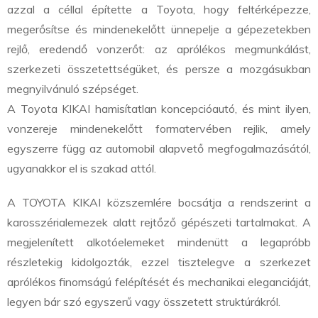
azzal a céllal építette a Toyota, hogy feltérképezze,
megerősítse és mindenekelőtt ünnepelje a gépezetekben
rejlő, eredendő vonzerőt: az aprólékos megmunkálást,
szerkezeti összetettségüket, és persze a mozgásukban
megnyilvánuló szépséget.
A Toyota KIKAI hamisítatlan koncepcióautó, és mint ilyen,
vonzereje mindenekelőtt formatervében rejlik, amely
egyszerre függ az automobil alapvető megfogalmazásától,
ugyanakkor el is szakad attól.
A TOYOTA KIKAI közszemlére bocsátja a rendszerint a
karosszérialemezek alatt rejtőző gépészeti tartalmakat. A
megjelenített alkotóelemeket mindenütt a legapróbb
részletekig kidolgozták, ezzel tisztelegve a szerkezet
aprólékos finomságú felépítését és mechanikai eleganciáját,
legyen bár szó egyszerű vagy összetett struktúrákról.