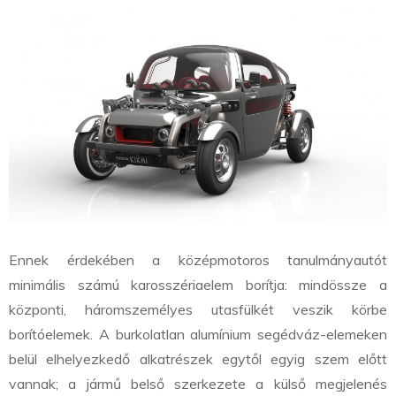
Ennek érdekében a középmotoros tanulmányautót
minimális számú karosszériaelem borítja: mindössze a
központi, háromszemélyes utasfülkét veszik körbe
borítóelemek. A burkolatlan alumínium segédváz-elemeken
belül elhelyezkedő alkatrészek egytől egyig szem előtt
vannak; a jármű belső szerkezete a külső megjelenés