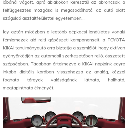
lábánál vágott, apró ablakokon keresztül az abroncsok, a
felfüggesztés mozgása is megcsodálható, az autó alatt
száguldó aszfaltfelülettel egyetemben…
Így aztán miközben a legtöbb gépkocsi lendületes vonalú
fémlemezek alá rejti gépészeti komponenseit, a TOYOTA
KIKAI tanulmányautó arra biztatja a szemlélőt, hogy aktívan
gyönyörködjön az automobil szerkezetében rejlő, összetett
szépségben. Tágabban értelmezve a KIKAI napjaink egyre
inkább digitális korában visszahozza az analóg, kézzel
fogható tárgyak valóságának látható, hallható,
megtapintható élményét.