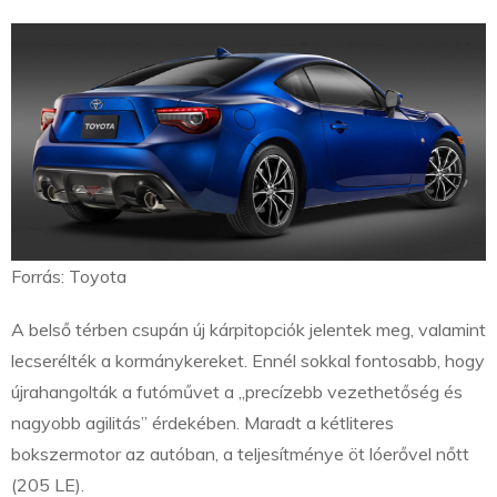
Forrás: Toyota
A belső térben csupán új kárpitopciók jelentek meg, valamint
lecserélték a kormánykereket. Ennél sokkal fontosabb, hogy
újrahangolták a futóművet a „precízebb vezethetőség és
nagyobb agilitás” érdekében. Maradt a kétliteres
bokszermotor az autóban, a teljesítménye öt lóerővel nőtt
(205 LE).