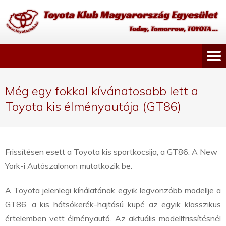
Még egy fokkal kívánatosabb lett a
Toyota kis élményautója (GT86)
Frissítésen esett a Toyota kis sportkocsija, a GT86. A New
York-i Autószalonon mutatkozik be.
A Toyota jelenlegi kínálatának egyik legvonzóbb modellje a
GT86, a kis hátsókerék-hajtású kupé az egyik klasszikus
értelemben vett élményautó. Az aktuális modellfrissítésnél