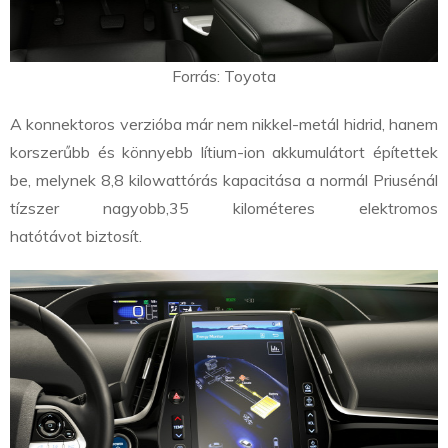
Forrás: Toyota
A konnektoros verzióba már nem nikkel-metál hidrid, hanem
korszerűbb és könnyebb lítium-ion akkumulátort építettek
be, melynek 8,8 kilowattórás kapacitása a normál Priusénál
tízszer nagyobb,
35 kilométeres elektromos
hatótávot
biztosít.