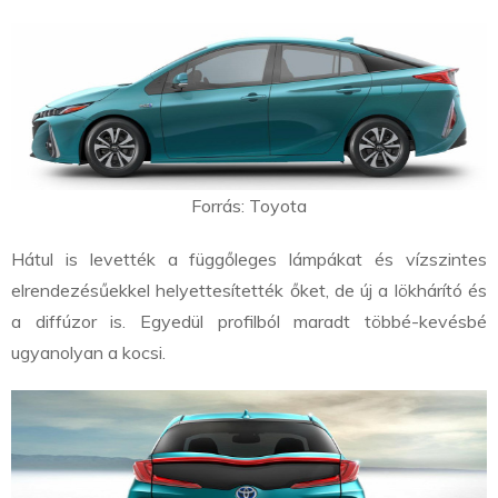
Forrás: Toyota
Hátul is levették a függőleges lámpákat és vízszintes
elrendezésűekkel helyettesítették őket, de új a lökhárító és
a diffúzor is. Egyedül profilból maradt többé-kevésbé
ugyanolyan a kocsi.