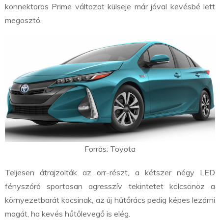
konnektoros Prime változat külseje már jóval kevésbé lett
megosztó.
Forrás: Toyota
Teljesen átrajzolták az orr-részt, a kétszer négy LED
fényszóró sportosan agresszív tekintetet kölcsönöz a
környezetbarát kocsinak, az új hűtőrács pedig képes lezárni
magát, ha kevés hűtőlevegő is elég.