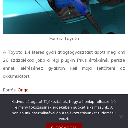
Forrás: Toyota
A Toyota 1,4 literes gyári átlagfogyasztást adott meg
, ami
26 százalékkal jobb a régi plug-in Prius értékénél, persze
ennek eléréséhez gyakran kell majd feltölteni az
akkumulátort.
Forrás:
Origo
Kedves Látogató! Tájékoztatjuk, hogy a honlap felhasználói
élmény fokozásának érdekében sütiket alkalmazunk. A
honlapunk használatával ön a tájékoztatásunkat tudomásul
veszi.
info@toyotaclub.hu
ELFOGADOM