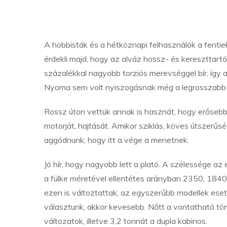
A hobbisták és a hétköznapi felhasználók a fentie
érdekli majd, hogy az alváz hossz- és kereszttart
százalékkal nagyobb torziós merevséggel bír, így 
Nyoma sem volt nyiszogásnak még a legrosszabb
Rossz úton vettük annak is hasznát, hogy erősebb 
motorját, hajtását. Amikor sziklás, köves útszerűs
aggódnunk, hogy itt a vége a menetnek.
Jó hír, hogy nagyobb lett a plató. A szélessége 
a fülke méretével ellentétes arányban 2350, 1840 
ezen is változtattak, az egyszerűbb modellek eseté
választunk, akkor kevesebb. Nőtt a vontatható töm
változatok, illetve 3,2 tonnát a dupla kabinos.