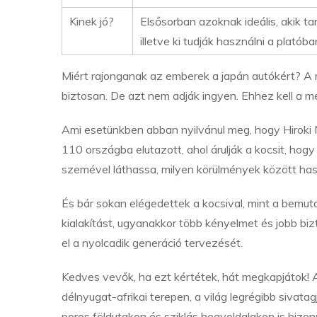
Kinek jó?
Elsősorban azoknak ideális, akik t
illetve ki tudják használni a platóba
Miért rajonganak az emberek a japán autókért? A
biztosan. De azt nem adják ingyen. Ehhez kell a me
Ami esetünkben abban nyilvánul meg, hogy Hiroki 
110 országba elutazott, ahol árulják a kocsit, hogy
szemével láthassa, milyen körülmények között has
És bár sokan elégedettek a kocsival, mint a bemut
kialakítást, ugyanakkor több kényelmet és jobb bi
el a nyolcadik generáció tervezését.
Kedves vevők, ha ezt kértétek, hát megkapjátok! 
délnyugat-afrikai terepen, a világ legrégibb sivat
poros földutakon és sziklás hegyoldalakon is biz