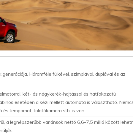
k generációja. Háromféle fülkével, szimplával, duplával és az
elmotorral, két- és négykerék-hajtással és hatfokozatú
kabinos esetében a kézi mellett automata is választható. Nemc
rtó és tempomat, tolatókamera stb. is van.
rül, a legnépszerűbb variánsok nettó 6,6-7,5 millió között lehet
nálják.