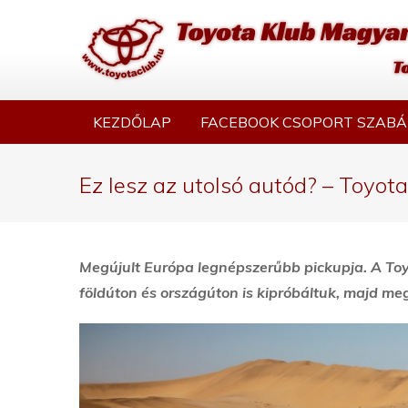
KEZDŐLAP
FACEBOOK CSOPORT SZABÁ
Ez lesz az utolsó autód? – Toyot
Megújult Európa legnépszerűbb pickupja. A Toy
földúton és országúton is kipróbáltuk, majd me