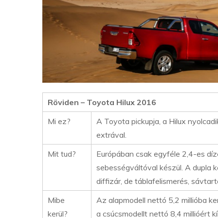
Röviden – Toyota Hilux 2016
Mi ez?
A Toyota pickupja, a Hilux nyolcadi
extrával.
Mit tud?
Európában csak egyféle 2,4-es díz
sebességváltóval készül. A dupla 
diffizár, de táblafelismerés, sávta
Mibe
Az alapmodell nettó 5,2 millióba ke
kerül?
a csúcsmodellt nettó 8,4 millióért kí