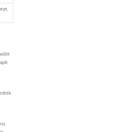
tat,
előtt
aját
ezdték
s),
ek