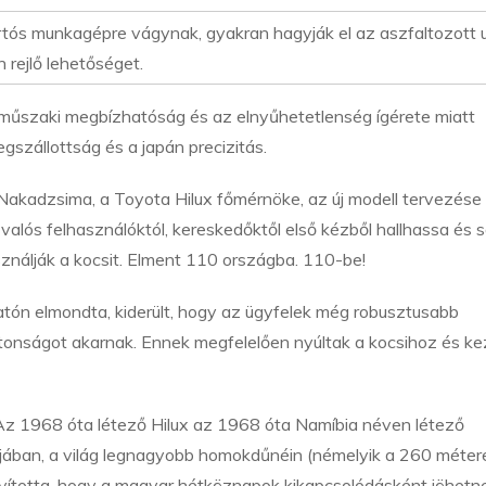
artós munkagépre vágynak, gyakran hagyják el az aszfaltozott u
n rejlő lehetőséget.
 műszaki megbízhatóság és az elnyűhetetlenség ígérete miatt
gszállottság és a japán precizitás.
Nakadzsima, a Toyota Hilux főmérnöke, az új modell tervezése 
 valós felhasználóktól, kereskedőktől első kézből hallhassa és s
ználják a kocsit. Elment 110 országba. 110-be!
atón elmondta, kiderült, hogy az ügyfelek még robusztusabb
ztonságot akarnak. Ennek megfelelően nyúltak a kocsihoz és k
Az 1968 óta létező Hilux az 1968 óta Namíbia néven létező
agjában, a világ legnagyobb homokdűnéin (némelyik a 260 métere
onyította, hogy a magyar hétköznapok kikapcsolódásként jöhetn