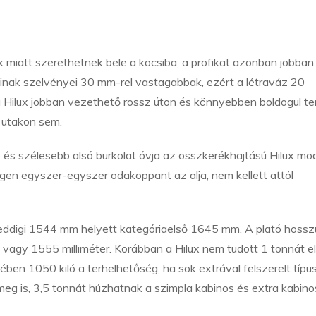
k miatt szerethetnek bele a kocsiba, a profikat azonban jobban
óinak szelvényei 30 mm-rel vastagabbak, ezért a létraváz 20
a Hilux jobban vezethető rossz úton és könnyebben boldogul te
 utakon sem.
és szélesebb alsó burkolat óvja az összkerékhajtású Hilux mod
égen egyszer-egyszer odakoppant az alja, nem kellett attól
az eddigi 1544 mm helyett kategóriaelső 1645 mm. A plató hoss
vagy 1555 milliméter. Korábban a Hilux nem tudott 1 tonnát elv
ben 1050 kiló a terhelhetőség, ha sok extrával felszerelt típu
eg is, 3,5 tonnát húzhatnak a szimpla kabinos és extra kabino