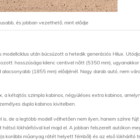
sabb, és jobban vezethető, mint elődje
 modellciklus után búcsúzott a hetedik generációs Hilux. Utódj
tozott: hosszúsága kilenc centivel nőtt (5350 mm), ugyanakkor
el alacsonyabb (1855 mm) elődjénél. Nagy darab autó, nem váro
x, a kétajtós szimpla kabinos, négyüléses extra kabinos, amelyn
zemélyes dupla kabinos kivitelben.
el is, de a legtöbb modell vélhetően nem ilyen, hanem színre fújt
hátsó lökhárítóval kel majd el. A jobban felszerelt autókon me
(a korábbi műanyag rátét helyett fémből) és az első lökhárító 