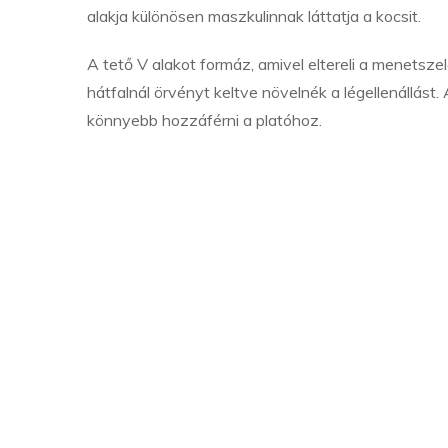
alakja különösen maszkulinnak láttatja a kocsit.
A tető V alakot formáz, amivel eltereli a menetszelet
hátfalnál örvényt keltve növelnék a légellenállást.
könnyebb hozzáférni a platóhoz.