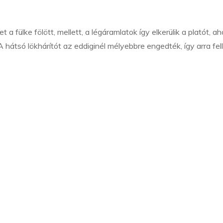
 a fülke fölött, mellett, a légáramlatok így elkerülik a platót, ah
 A hátsó lökhárítót az eddiginél mélyebbre engedték, így arra fe