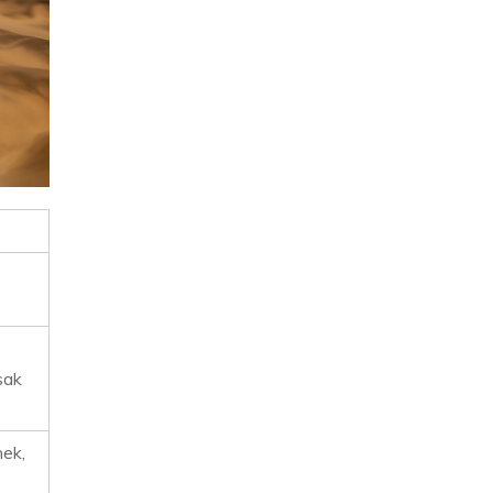
sak
nek,