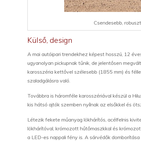
Csendesebb, robusztu
Külső, design
A mai autóipari trendekhez képest hosszú, 12 éves
ugyanolyan pickupnak tűnik, de jelentősen megvál
karosszéria kettővel szélesebb (1855 mm) és féll
szaladgálásra való.
Továbbra is háromféle karosszériával készül a Hilu
kis hátsó ajtók szemben nyílnak az elsőkkel és öts
Létezik fekete műanyag lökhárítós, acélfelnis kivit
lökhárítóval, krómozott hűtőmaszkkal és krómozott 
a LED-es nappali fény is. A sárvédők domborítása 