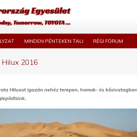
LYZAT
MINDEN PÉNTEKEN TALI
RÉGI FÓRUM
a Hilux 2016
ota Hiluxot igazán nehéz terepen, homok- és kősivatagban
glepődtünk.