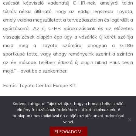
csúcsát képviselő vadonatúj C-HR-nek, amelyről talán
túlzás nélkül állítható, hogy az eddigi legszebb Toyota,
amely valaha megszületett a tervezőasztalon és legördült a
gyártósorról. Az új C-HR várakozásaink és az előzetes
visszajelzések alapján épp úgy a vásárlók új körét szólítja
majd meg a Toyota számára, ahogyan a GT86
sportkupé tette, vagy ahogy reményeink szerint a szintén
az év második felében érkező új plugin hibrid Prius teszi
majd.” – avat be a szakember.
Forrás: Toyota Central Europe Kft.
Kedves Látogató! Tájékoztatjuk, hogy a honlap felhasználói
élmény fokozásának érdekében sütiket alkalmazunk. A
honlapunk használatával ön a tájékoztatásunkat tudomásul
info@toyotaclub.hu
veszi.
ELFOGADOM
Copyright © 2026
Toyota Klub Magyarország