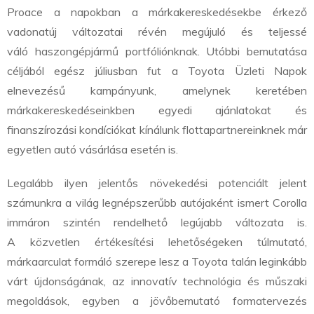
Proace a napokban a márkakereskedésekbe érkező
vadonatúj változatai révén megújuló és teljessé
váló haszongépjármű portfóliónknak. Utóbbi bemutatása
céljából egész júliusban fut a Toyota Üzleti Napok
elnevezésű kampányunk, amelynek keretében
márkakereskedéseinkben egyedi ajánlatokat és
finanszírozási kondíciókat kínálunk flottapartnereinknek már
egyetlen autó vásárlása esetén is.
Legalább ilyen jelentős növekedési potenciált jelent
számunkra a világ legnépszerűbb autójaként ismert Corolla
immáron szintén rendelhető legújabb változata is.
A közvetlen értékesítési lehetőségeken túlmutató,
márkaarculat formáló szerepe lesz a Toyota talán leginkább
várt újdonságának, az innovatív technológia és műszaki
megoldások, egyben a jövőbemutató formatervezés