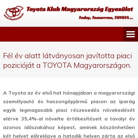
Fél év alatt látványosan javította piaci
pozicióját a TOYOTA Magyarországon.
A Toyota az év első hat hónapjában a magyarországi
személyautó és haszongépjármű piacon az iparág
egyik legmagasabb piaci részesedés növekedését
elérve 35,4%-al növelte értékesítéseit a tavalyi év
azonos időszakához képest, aminek köszönhetően
két helyet előrelépve a hatodik helyen zárta az első