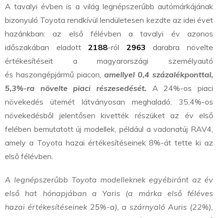
A tavalyi évben is a világ legnépszerűbb autómárkájának
bizonyuló Toyota rendkívül lendületesen kezdte az idei évet
hazánkban: az első félévben a tavalyi év azonos
időszakában eladott
2188
-ról
2963
darabra növelte
értékesítéseit a magyarországi személyautó
és haszongépjármű piacon,
amellyel 0,4 százalékponttal,
5,3%-ra növelte piaci részesedését.
A 24%-os piaci
növekedés ütemét látványosan meghaladó, 35,4%-os
növekedésből jelentősen kivették részüket az év első
felében bemutatott új modellek, például a vadonatúj RAV4,
amely a Toyota hazai értékesítéseinek 8%-át tette ki az
első félévben.
A legnépszerűbb Toyota modelleknek egyébiránt az év
első hat hónapjában a Yaris (a márka első féléves
hazai értékesítéseinek 25%-a), a szárnyaló Auris (22%),