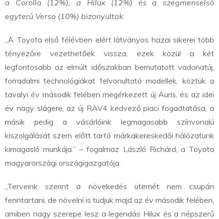
a Corolla (12%), a Hilux (12%) és a szegmenselső
egyterű Verso (10%) bizonyultak.
„A Toyota első félévben elért látványos hazai sikerei több
tényezőre vezethetőek vissza, ezek közül a két
legfontosabb az elmúlt időszakban bemutatott vadonatúj,
forradalmi technológiákat felvonultató modellek, köztük a
tavalyi év második felében megérkezett új Auris, és az idei
év nagy slágere, az új RAV4 kedvező piaci fogadtatása, a
másik pedig a vásárlóink legmagasabb színvonalú
kiszolgálását szem előtt tartó márkakereskedői hálózatunk
kimagasló munkája.” – fogalmaz László Richárd, a Toyota
magyarországi országigazgatója.
„Terveink szerint a növekedés ütemét nem csupán
fenntartani, de növelni is tudjuk majd az év második felében,
amiben nagy szerepe lesz a legendás Hilux és a népszerű