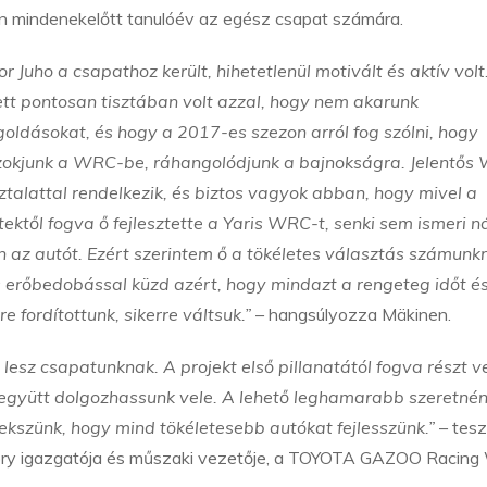
n mindenekelőtt tanulóév az egész csapat számára.
r Juho a csapathoz került, hihetetlenül motivált és aktív volt
ett pontosan tisztában volt azzal, hogy nem akarunk
oldásokat, és hogy a 2017-es szezon arról fog szólni, hogy
zokjunk a WRC-be, ráhangolódjunk a bajnokságra. Jelentős
talattal rendelkezik, és biztos vagyok abban, hogy mivel a
ektől fogva ő fejlesztette a Yaris WRC-t, senki sem ismeri n
 az autót. Ezért szerintem ő a tökéletes választás számunkr
 erőbedobással küzd azért, hogy mindazt a rengeteg időt é
e fordítottunk, sikerre váltsuk.”
– hangsúlyozza Mäkinen.
esz csapatunknak. A projekt első pillanatától fogva részt v
 együtt dolgozhassunk vele. A lehető leghamarabb szeretné
rekszünk, hogy mind tökéletesebb autókat fejlesszünk.”
– tesz
ry igazgatója és műszaki vezetője, a TOYOTA GAZOO Racin