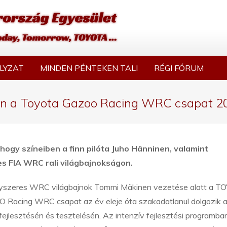
LYZAT
MINDEN PÉNTEKEN TALI
RÉGI FÓRUM
en a Toyota Gazoo Racing WRC csapat 201
ogy színeiben a finn pilóta Juho Hänninen, valamint
es FIA WRC rali világbajnokságon.
yszeres WRC világbajnok Tommi Mäkinen vezetése alatt a T
Racing WRC csapat az év eleje óta szakadatlanul dolgozik a 
jlesztésén és tesztelésén. Az intenzív fejlesztési programba