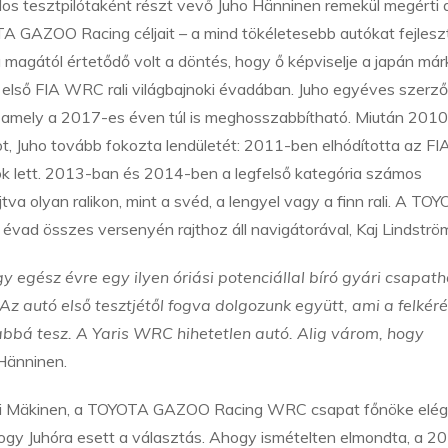
los tesztpilótaként részt vevő Juho Hänninen remekül megérti 
 GAZOO Racing céljait – a mind tökéletesebb autókat fejlesz
 a magától értetődő volt a döntés, hogy ő képviselje a japán már
első FIA WRC rali világbajnoki évadában. Juho egyéves szerz
á, amely a 2017-es éven túl is meghosszabbítható. Miután 201
ot, Juho tovább fokozta lendületét: 2011-ben elhódította az FI
ok lett. 2013-ban és 2014-ben a legfelső kategória számos
va olyan ralikon, mint a svéd, a lengyel vagy a finn rali. A TO
d összes versenyén rajthoz áll navigátorával, Kaj Lindströ
y egész évre egy ilyen óriási potenciállal bíró gyári csapat
 autó első tesztjétől fogva dolgozunk együtt, ami a felkéré
á tesz. A Yaris WRC hihetetlen autó. Alig várom, hogy
Hänninen.
 Mäkinen, a TOYOTA GAZOO Racing WRC csapat főnöke elég
hogy Juhóra esett a választás. Ahogy ismételten elmondta, a 2