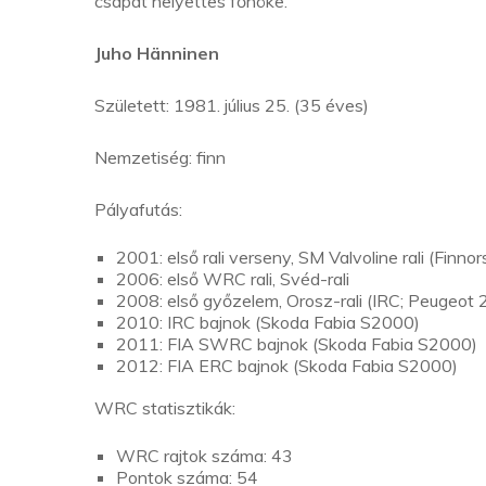
csapat helyettes főnöke.
J
uho Hänninen
Született: 1981. július 25. (35 éves)
Nemzetiség: finn
Pályafutás:
2001: első rali verseny, SM Valvoline rali (Finno
2006: első WRC rali, Svéd-rali
2008: első győzelem, Orosz-rali (IRC; Peugeot
2010: IRC bajnok (Skoda Fabia S2000)
2011: FIA SWRC bajnok (Skoda Fabia S2000)
2012: FIA ERC bajnok (Skoda Fabia S2000)
WRC statisztikák:
WRC rajtok száma: 43
Pontok száma: 54