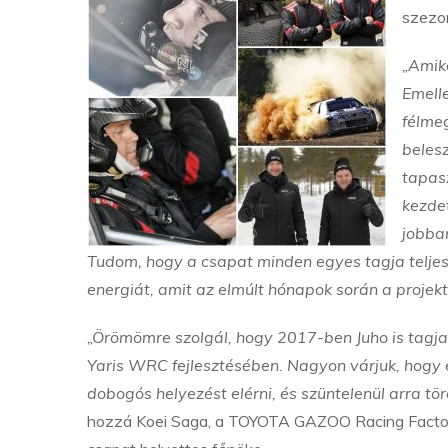
szezo
„Amiko
Emell
félmeg
beles
tapasz
kezdet
jobban
Tudom, hogy a csapat minden egyes tagja teljes
energiát, amit az elmúlt hónapok során a projektr
„Örömömre szolgál, hogy 2017-ben Juho is tagja l
Yaris WRC fejlesztésében. Nagyon várjuk, hogy
dobogós helyezést elérni, és szüntelenül arra tö
hozzá Koei Saga, a TOYOTA GAZOO Racing Facto