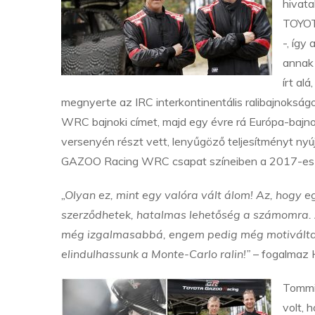
hivata
TOYOTA
-, így
annak 
írt al
megnyerte az IRC interkontinentális ralibajnokság
WRC bajnoki címet, majd egy évre rá Európa-bajn
versenyén részt vett, lenyűgöző teljesítményt nyújt
GAZOO Racing WRC csapat színeiben a 2017-es éva
„Olyan ez, mint egy valóra vált álom! Az, hogy eg
szerződhetek, hatalmas lehetőség a számomra. Az
még izgalmasabbá, engem pedig még motiváltabb
elindulhassunk a Monte-Carlo ralin!”
– fogalmaz 
Tommi
volt, 