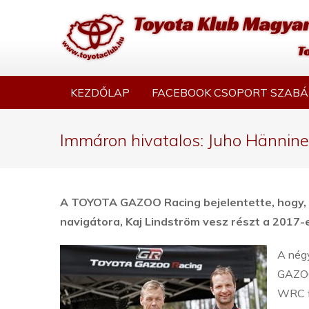
KEZDŐLAP
FACEBOOK CSOPORT SZABÁ
Immáron hivatalos: Juho Hännin
A TOYOTA GAZOO Racing bejelentette, hogy, h
navigátora, Kaj Lindström vesz részt a 2017-
A nég
GAZOO 
WRC fe