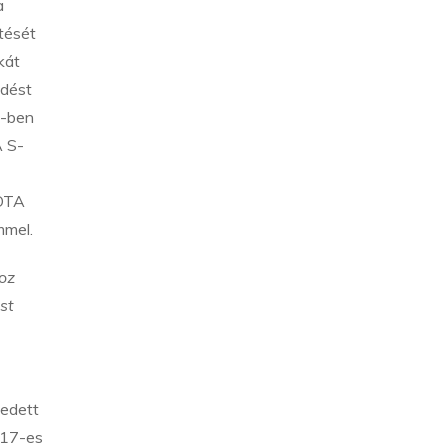
a
tését
kát
ődést
0-ben
A S-
YOTA
mmel.
hoz
st
edett
017-es