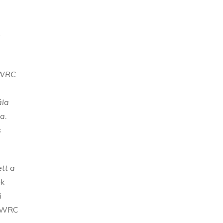
.
 WRC
ála
a.
s
ett a
nk
i
g WRC