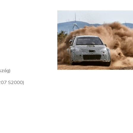
rszág)
 207 S2000)