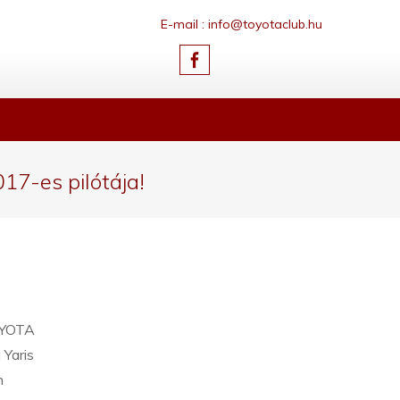
E-mail : info@toyotaclub.hu
7-es pilótája!
OYOTA
Yaris
n