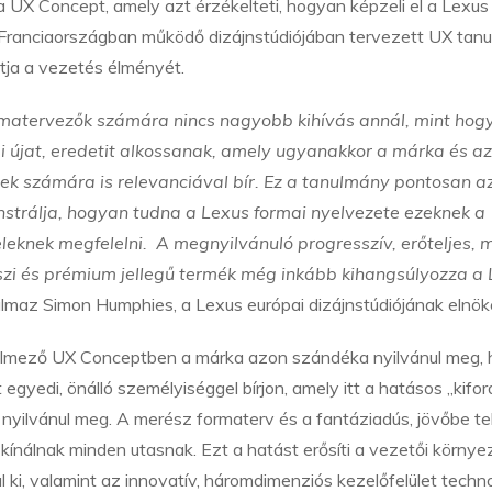
 UX Concept, amely azt érzékelteti, hogyan képzeli el a Lexus
Franciaországban működő dizájnstúdiójában tervezett UX tan
kotja a vezetés élményét.
rmatervezők számára nincs nagyobb kihívás annál, mint hog
i újat, eredetit alkossanak, amely ugyanakkor a márka és az
ek számára is relevanciával bír. Ez a tanulmány pontosan a
strálja, hogyan tudna a Lexus formai nyelvezete ezeknek a
eleknek megfelelni. A megnyilvánuló progresszív, erőteljes, 
zi és prémium jellegű termék még inkább kihangsúlyozza a
lmaz Simon Humphies, a Lexus európai dizájnstúdiójának elnök
rtelmező UX Conceptben a márka azon szándéka nyilvánul meg,
egyedi, önálló személyiséggel bírjon, amely itt a hatásos „kiford
n nyilvánul meg. A merész formaterv és a fantáziadús, jövőbe te
ínálnak minden utasnak. Ezt a hatást erősíti a vezetői környe
 ki, valamint az innovatív, háromdimenziós kezelőfelület techno