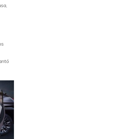
usa,
os
lantó