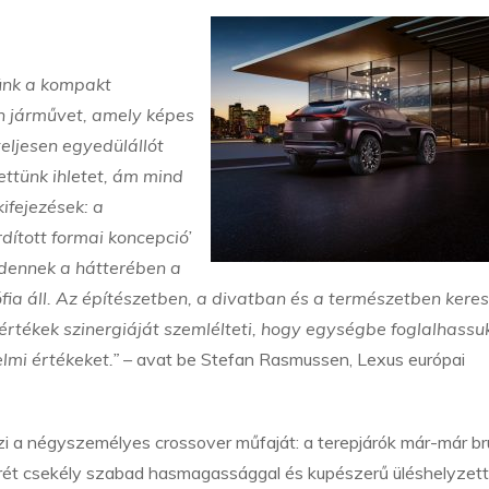
sünk a kompakt
n járművet, amely képes
teljesen egyedülállót
ettünk ihletet, ám mind
ifejezések: a
rdított formai koncepció’
ndennek a hátterében a
ófia áll. Az építészetben, a divatban és a természetben kere
rtékek szinergiáját szemlélteti, hogy egységbe foglalhassu
elmi értékeket.”
– avat be Stefan Rasmussen, Lexus európai
 a négyszemélyes crossover műfaját: a terepjárók már-már bru
erét csekély szabad hasmagassággal és kupészerű üléshelyzett