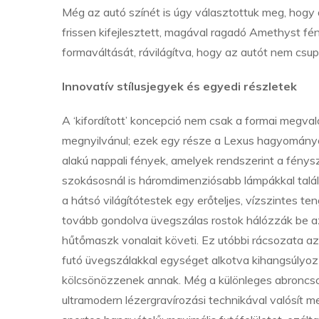
Még az autó színét is úgy választottuk meg, hogy
frissen kifejlesztett, magával ragadó Amethyst fén
formaváltását, rávilágítva, hogy az autót nem csupá
Innovatív stílusjegyek és egyedi részletek
A ‘kifordított’ koncepció nem csak a formai megval
megnyilvánul; ezek egy része a Lexus hagyományos
alakú nappali fények, amelyek rendszerint a fénysz
szokásosnál is háromdimenziósabb lámpákkal talál
a hátsó világítótestek egy erőteljes, vízszintes t
tovább gondolva üvegszálas rostok hálózzák be az e
hűtőmaszk vonalait követi. Ez utóbbi rácsozata az 
futó üvegszálakkal egységet alkotva kihangsúlyozz
kölcsönözzenek annak. Még a különleges abroncs
ultramodern lézergravírozási technikával valósít me