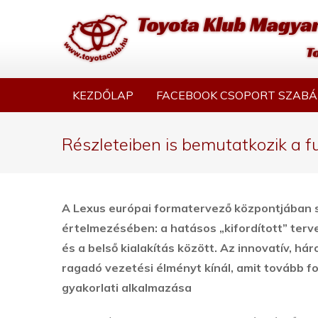
KEZDŐLAP
FACEBOOK CSOPORT SZABÁ
Részleteiben is bemutatkozik a 
A Lexus európai formatervező központjában 
értelmezésében: a hatásos „kifordított” terv
és a belső kialakítás között. Az innovatív, h
ragadó vezetési élményt kínál, amit tovább fo
gyakorlati alkalmazása