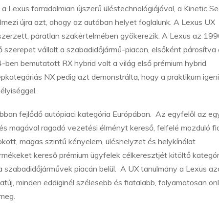
 Lexus forradalmian újszerű üléstechnológiájával, a Kinetic Se
telmezi újra azt, ahogy az autóban helyet foglalunk. A Lexus UX
zerzett, páratlan szakértelmében gyökerezik. A Lexus az 19
szerepet vállalt a szabadidőjármű-piacon, elsőként párosítva 
ben bemutatott RX hybrid volt a világ első prémium hybrid
pkategóriás NX pedig azt demonstrálta, hogy a praktikum igen
élyiséggel.
an fejlődő autópiaci kategória Európában. Az egyfelől az eg
 és magával ragadó vezetési élményt kereső, felfelé mozduló fi
kott, magas szintű kényelem, üléshelyzet és helykínálat
mékeket kereső prémium ügyfelek célkeresztjét kitöltő kategór
 a szabadidőjárművek piacán belül. A UX tanulmány a Lexus az
új, minden eddiginél szélesebb és fiatalabb, folyamatosan onl
 meg.