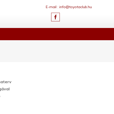
E-mail : info@toyotaclub.hu
materv
gával
ő