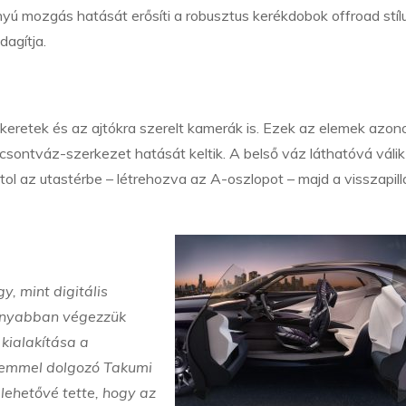
rányú mozgás hatását erősíti a robusztus kerékdobok offroad stíl
dagítja.
etőkeretek és az ajtókra szerelt kamerák is. Ezek az elemek azon
 csontváz-szerkezet hatását keltik. A belső váz láthatóvá válik
atol az utastérbe – létrehozva az A-oszlopot – majd a visszapil
, mint digitális
konyabban végezzük
kialakítása a
elemmel dolgozó Takumi
lehetővé tette, hogy az