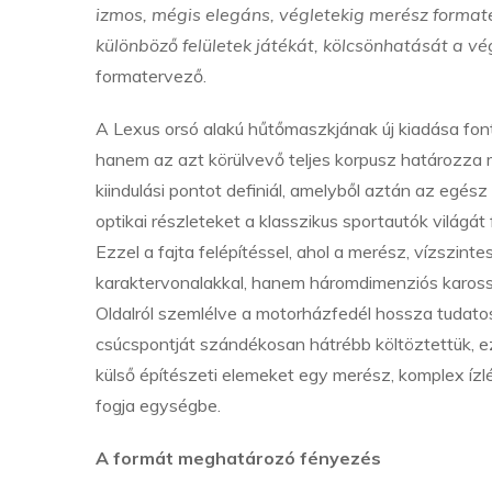
izmos, mégis elegáns, végletekig merész formate
különböző felületek játékát, kölcsönhatását a vé
formatervező.
A Lexus orsó alakú hűtőmaszkjának új kiadása fon
hanem az azt körülvevő teljes korpusz határozza m
kiindulási pontot definiál, amelyből aztán az egés
optikai részleteket a klasszikus sportautók világát
Ezzel a fajta felépítéssel, ahol a merész, vízszint
karaktervonalakkal, hanem háromdimenziós karossz
Oldalról szemlélve a motorházfedél hossza tudatos
csúcspontját szándékosan hátrébb költöztettük, e
külső építészeti elemeket egy merész, komplex íz
fogja egységbe.
A formát meghatározó fényezés