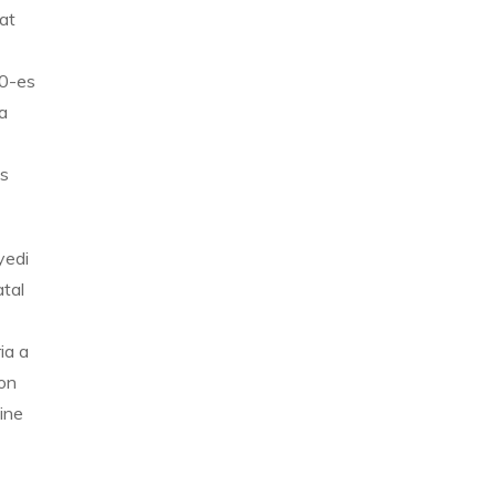
at
90-es
a
is
yedi
atal
ia a
on
ine