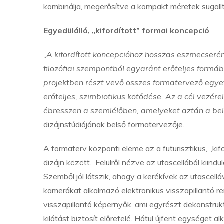
kombinálja, megerősítve a kompakt méretek sugall
Egyedülálló, „kifordított” formai koncepció
„A kifordított koncepcióhoz hosszas eszmecserén 
filozófiai szempontból egyaránt erőteljes form
projektben részt vevő összes formatervező egyet
erőteljes, szimbiotikus kötődése. Az a cél vezér
ébresszen a szemlélőben, amelyeket aztán a bel
dizájnstúdiójának belső formatervezője.
A formaterv központi eleme az a futurisztikus, „kif
dizájn között. Felülről nézve az utascellából kiindu
Szemből jól látszik, ahogy a kerékívek az utascelláv
kamerákat alkalmazó elektronikus visszapillantó r
visszapillantó képernyők, ami egyrészt dekonstruk
kilátást biztosít előrefelé. Hátul újfent egységet a