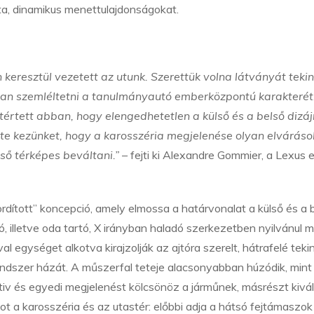
ta, dinamikus menettulajdonságokat.
keresztül vezetett az utunk. Szerettük volna látványát teki
ában szemléltetni a tanulmányautó emberközpontú karakterét
értett abban, hogy elengedhetetlen a külső és a belső dizáj
elte kezünket, hogy a karosszéria megjelenése olyan elváráso
ső térképes beváltani.”
– fejti ki Alexandre Gommier, a Lexus 
ordított” koncepció, amely elmossa a határvonalat a külső és a 
ló, illetve oda tartó, X irányban haladó szerkezetben nyilvánul 
al egységet alkotva kirajzolják az ajtóra szerelt, hátrafelé teki
endszer házát. A műszerfal teteje alacsonyabban húzódik, mint
tiv és egyedi megjelenést kölcsönöz a járműnek, másrészt kivá
lkot a karosszéria és az utastér: előbbi adja a hátsó fejtámaszok