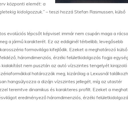
rv központi elemét: a
gletekig kidolgozzuk.”
– teszi hozzá Stefan Rasmussen, külső
tos evolúciós lépcsőt képvisel: immár nem csupán maga a rácso
eg a jármű karakterét. Ez az eddiginél térbelibb, levegősebb
z karosszéria formavilága kifejlődik. Ezeket a meghatározó külső
 felidéző, háromdimenziós, érzéki felületkidolgozás fogja egysé
es kialakítást nem pusztán az autó vízszintes tengelyét kirajzoló
ériaformákkal határozzák meg, kizárólag a Lexusnál találkozh
an hangsúlyozza a dizájn vízszintes jellegét, míg az utastér
zzel teremtve dinamikus és karakteres profilt. Ezeket a megha
lésvilágot eredményező háromdimenziós, érzéki felületkidolgoz