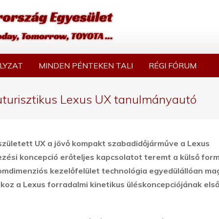
LYZAT
MINDEN PÉNTEKEN TALI
RÉGI FÓRUM
futurisztikus Lexus UX tanulmányautó
született UX a jövő kompakt szabadidőjárműve a Lexus
ezési koncepció erőteljes kapcsolatot teremt a külső for
áromdimenziós kezelőfelület technológia egyedülállóan ma
koz a Lexus forradalmi kinetikus üléskoncepciójának els