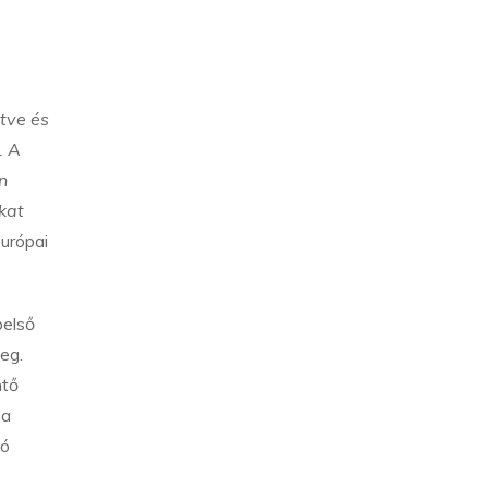
ntve és
. A
n
kat
európai
belső
meg.
ntő
 a
ló