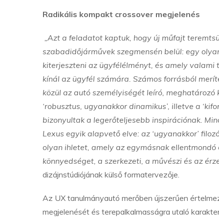
Radikális kompakt crossover megjelenés
„Azt a feladatot kaptuk, hogy új műfajt teremt
szabadidőjárművek szegmensén belül: egy olya
kiterjeszteni az ügyfélélményt, és amely valami 
kínál az ügyfél számára. Számos forrásból merít
közül az autó személyiségét leíró, meghatározó k
‘robusztus, ugyanakkor dinamikus’, illetve a ‘kifo
bizonyultak a legerőteljesebb inspirációnak. Mi
Lexus egyik alapvető elve: az ‘ugyanakkor’ filoz
olyan ihletet, amely az egymásnak ellentmondó é
könnyedséget, a szerkezeti, a művészi és az érz
dizájnstúdiójának külső formatervezője.
Az UX tanulmányautó merőben újszerűen értelmezi
megjelenését és terepalkalmasságra utaló karakt