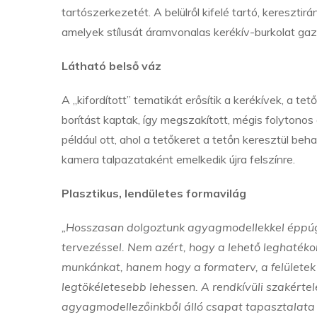
tartószerkezetét. A belülről kifelé tartó, kereszti
amelyek stílusát áramvonalas kerékív-burkolat gaz
Látható belső váz
A „kifordított” tematikát erősítik a kerékívek, a t
borítást kaptak, így megszakított, mégis folytonos
például ott, ahol a tetőkeret a tetőn keresztül beh
kamera talpazataként emelkedik újra felszínre.
Plasztikus, lendületes formavilág
„Hosszasan dolgoztunk agyagmodellekkel éppúgy
tervezéssel. Nem azért, hogy a lehető leghaté
munkánkat, hanem hogy a formaterv, a felületek 
legtökéletesebb lehessen. A rendkívüli szakért
agyagmodellezőinkből álló csapat tapasztalata 