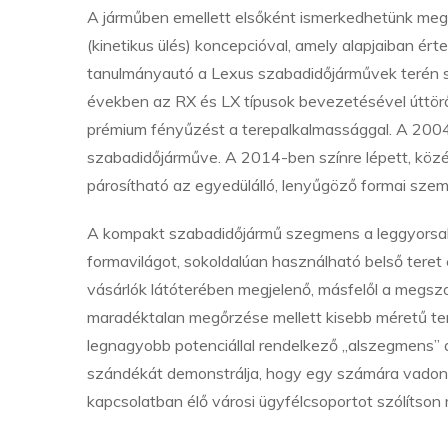
A járműben emellett elsőként ismerkedhetünk meg a
(kinetikus ülés) koncepcióval, amely alapjaiban ér
tanulmányautó a Lexus szabadidőjárművek terén s
években az RX és LX típusok bevezetésével úttörő 
prémium fényűzést a terepalkalmassággal. A 2004-
szabadidőjárműve. A 2014-ben színre lépett, közé
párosítható az egyedülálló, lenyűgöző formai szem
A kompakt szabadidőjármű szegmens a leggyorsabb
formavilágot, sokoldalúan használható belső teret
vásárlók látóterében megjelenő, másfelől a megszo
maradéktalan megőrzése mellett kisebb méretű ter
legnagyobb potenciállal rendelkező „alszegmens”
szándékát demonstrálja, hogy egy számára vadonat
kapcsolatban élő városi ügyfélcsoportot szólítson