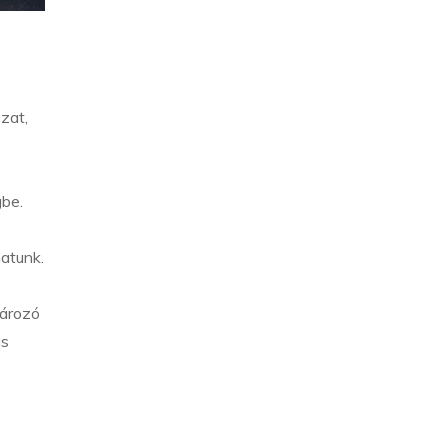
zat,
gbe.
atunk.
tározó
ás