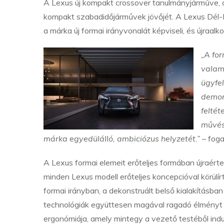
A Lexus új kompakt crossover tanulmányjárműve, a
kompakt szabadidőjárművek jövőjét. A Lexus Dél-
a márka új formai irányvonalát képviseli, és újraal
„A fo
valam
ügyfel
demon
feltét
művés
márka egyedülálló, ambiciózus helyzetét.” –
foga
A Lexus formai elemeit erőteljes formában újraé
minden Lexus modell erőteljes koncepcióval körülírt 
formai irányban, a dekonstruált belső kialakításba
technológiák együttesen magával ragadó élményt k
ergonómiája, amely mintegy a vezető testéből indul