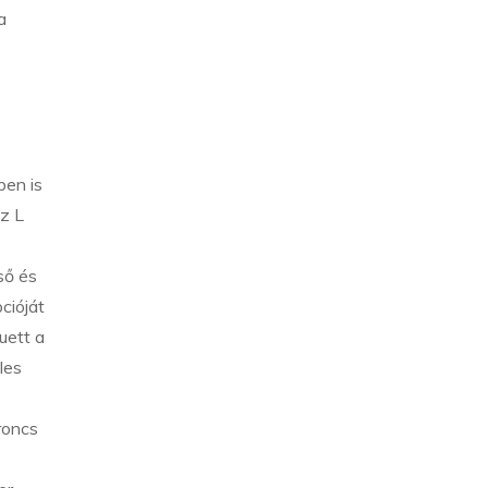
a
ben is
z L
ső és
cióját
uett a
les
roncs