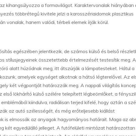
 az kihangsúlyozza a formavilágot. Karaktervonalak hiányában 
yezés többrétegű kivitele jelzi a karosszériaidomok plasztikus
n vonalak, hanem valódi, térbeli elemek írják körül.
ósítás egészében jelentkezik, de számos külső és belső részlet
 stílusjegyeinek összetettebb értelmezését testesítik meg. A
óró alatt húzódnak meg, itt átszúrják a lámpatesteket. Hátul a
kozunk, amelyek egységet alkotnak a hátsó légterelővel. Az el
engely két végpontját határozzák meg. A nappali világítás koncep
lső lökhárító külső szélére telepített légbeömlőket, a fényszil
emblémából kiindulva, radiálisan terjed kifelé, hogy aztán a szé
ák az autó szélességét, és még erőteljesebb kiállást
ok is elmossák az anyagok hagyományos határait. Maga az ab
g két egyedülálló jelleget. A futófelületi mintázat határozottan