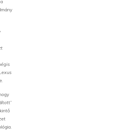
 a
ulmány
y
zt
mégis
 Lexus
e.
 hogy
ított”
kintő
zet
lógia.