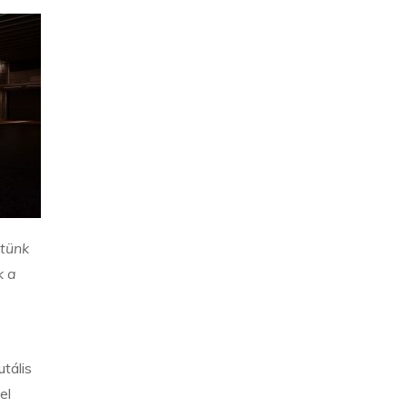
stünk
k a
tális
el