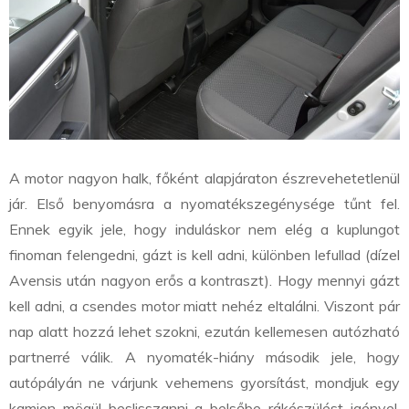
A motor nagyon halk, főként alapjáraton észrevehetetlenül
jár. Első benyomásra a nyomatékszegénysége tűnt fel.
Ennek egyik jele, hogy induláskor nem elég a kuplungot
finoman felengedni, gázt is kell adni, különben lefullad (dízel
Avensis után nagyon erős a kontraszt). Hogy mennyi gázt
kell adni, a csendes motor miatt nehéz eltalálni. Viszont pár
nap alatt hozzá lehet szokni, ezután kellemesen autózható
partnerré válik. A nyomaték-hiány második jele, hogy
autópályán ne várjunk vehemens gyorsítást, mondjuk egy
kamion mögül beslisszanni a belsőbe rákészülést igényel.