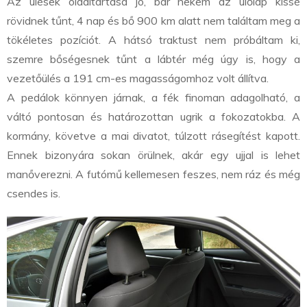
Az ülések oldaltartása jó, bár nekem az ülőlap kissé
rövidnek tűnt, 4 nap és bő 900 km alatt nem találtam meg a
tökéletes pozíciót. A hátsó traktust nem próbáltam ki,
szemre bőségesnek tűnt a lábtér még úgy is, hogy a
vezetőülés a 191 cm-es magasságomhoz volt állítva.
A pedálok könnyen járnak, a fék finoman adagolható, a
váltó pontosan és határozottan ugrik a fokozatokba. A
kormány, követve a mai divatot, túlzott rásegítést kapott.
Ennek bizonyára sokan örülnek, akár egy ujjal is lehet
manőverezni. A futómű kellemesen feszes, nem ráz és még
csendes is.