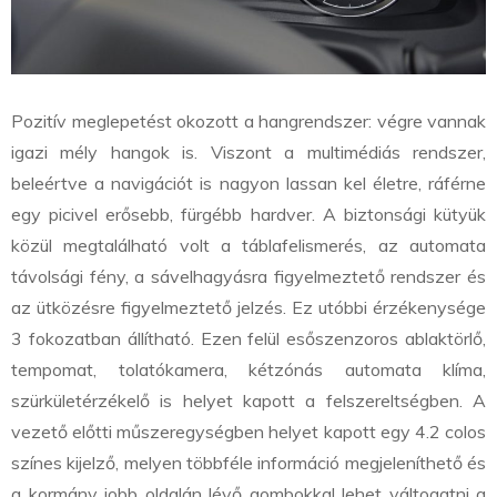
Pozitív meglepetést okozott a hangrendszer: végre vannak
igazi mély hangok is. Viszont a multimédiás rendszer,
beleértve a navigációt is nagyon lassan kel életre, ráférne
egy picivel erősebb, fürgébb hardver. A biztonsági kütyük
közül megtalálható volt a táblafelismerés, az automata
távolsági fény, a sávelhagyásra figyelmeztető rendszer és
az ütközésre figyelmeztető jelzés. Ez utóbbi érzékenysége
3 fokozatban állítható. Ezen felül esőszenzoros ablaktörlő,
tempomat, tolatókamera, kétzónás automata klíma,
szürkületérzékelő is helyet kapott a felszereltségben. A
vezető előtti műszeregységben helyet kapott egy 4.2 colos
színes kijelző, melyen többféle információ megjeleníthető és
a kormány jobb oldalán lévő gombokkal lehet váltogatni a