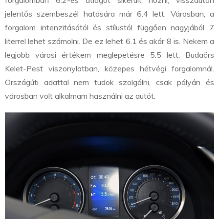
forgalomban 6.2-es átlagot sikerült hozni, visszaúton
jelentős szembeszél hatására már 6.4 lett. Városban, a
forgalom intenzitásától és stílustól függően nagyjából 7
literrel lehet számolni. De ez lehet 6.1 és akár 8 is. Nekem a
legjobb városi értékem meglepetésre 5.5 lett, Budaörs
Kelet-Pest viszonylatban, közepes hétvégi forgalomnál.
Országúti adattal nem tudok szolgálni, csak pályán és
városban volt alkalmam használni az autót.