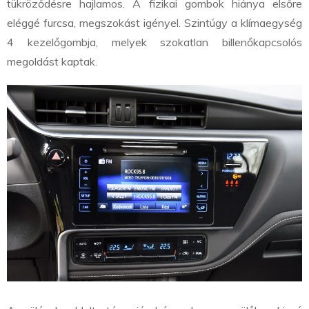
tükröződésre hajlamos. A fizikai gombok hiánya elsőre
eléggé furcsa, megszokást igényel. Szintúgy a klímaegység
4 kezelőgombja, melyek szokatlan billenőkapcsolós
megoldást kaptak.