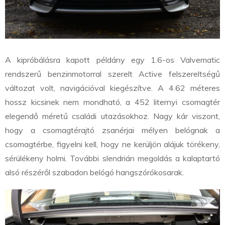
A kipróbálásra kapott példány egy 1.6-os Valvematic
rendszerű benzinmotorral szerelt Active felszereltségű
változat volt, navigációval kiegészítve. A 4.62 méteres
hossz kicsinek nem mondható, a 452 liternyi csomagtér
elegendő méretű családi utazásokhoz. Nagy kár viszont,
hogy a csomagtérajtó zsanérjai mélyen belógnak a
csomagtérbe, figyelni kell, hogy ne kerüljön alájuk törékeny,
sérülékeny holmi. További slendrián megoldás a kalaptartó
alsó részéről szabadon belógó hangszórókosarak.