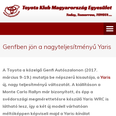
Genfben jön a nagyteljesítményű Yaris
A Toyota a közelgő Genfi Autószalonon (2017.
március 9-19.) mutatja be népszerű kisautója, a
Yaris
új, nagy teljesítményű változatát. A kiállításon a
Monte Carlo Rallyn már bizonyított, és épp a
svédországi megmérettetésre készülő Yaris WRC is
látható lesz, így a két új modell várhatóan
méltóképpen képviseli majd a Yaris-kínálat