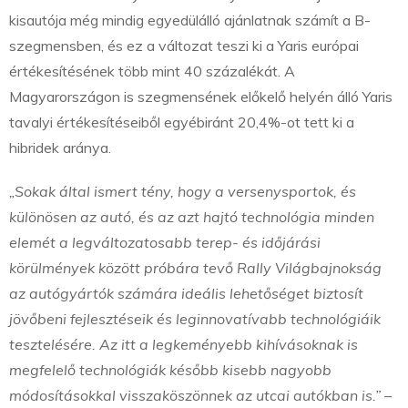
kisautója még mindig egyedülálló ajánlatnak számít a B-
szegmensben, és ez a változat teszi ki a Yaris európai
értékesítésének több mint 40 százalékát. A
Magyarországon is szegmensének előkelő helyén álló Yaris
tavalyi értékesítéseiből egyébiránt 20,4%-ot tett ki a
hibridek aránya.
„Sokak által ismert tény, hogy a versenysportok, és
különösen az autó, és az azt hajtó technológia minden
elemét a legváltozatosabb terep- és időjárási
körülmények között próbára tevő Rally Világbajnokság
az autógyártók számára ideális lehetőséget biztosít
jövőbeni fejlesztéseik és leginnovatívabb technológiáik
tesztelésére.
Az itt a legkeményebb kihívásoknak is
megfelelő technológiák később kisebb nagyobb
módosításokkal visszaköszönnek az utcai autókban is.”
–