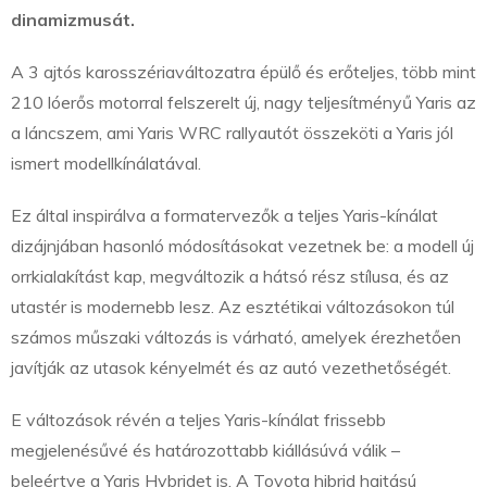
dinamizmusát.
A 3 ajtós karosszériaváltozatra épülő és erőteljes, több mint
210 lóerős motorral felszerelt új, nagy teljesítményű Yaris az
a láncszem, ami Yaris WRC rallyautót összeköti a Yaris jól
ismert modellkínálatával.
Ez által inspirálva a formatervezők a teljes Yaris-kínálat
dizájnjában hasonló módosításokat vezetnek be: a modell új
orrkialakítást kap, megváltozik a hátsó rész stílusa, és az
utastér is modernebb lesz. Az esztétikai változásokon túl
számos műszaki változás is várható, amelyek érezhetően
javítják az utasok kényelmét és az autó vezethetőségét.
E változások révén a teljes Yaris-kínálat frissebb
megjelenésűvé és határozottabb kiállásúvá válik –
beleértve a Yaris Hybridet is. A Toyota hibrid hajtású