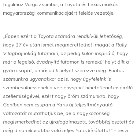
fogalmaz Varga Zsombor, a Toyota és Lexus márkák
magyarországi kommunikációjáért felelős vezetője.
„Éppen ezért a Toyota számára rendkívüli lehetőség,
hogy 17 év után ismét megmérettetheti magát a Rally
Világbajnokág futamain, az pedig külön inspiráló, hogy
már a legelső, évadnyitó futamon is remekül helyt állt a
gyári csapat, a második helyet szerezve meg. Fontos
számunkra ugyanakkor az is, hogy ügyfeleink is
szembesülhessenek a versenysport hihetetlenül inspiráló
szellemiségével, ezért nagy öröm számunkra, hogy
Genfben nem csupán a Yaris új teljesítményautó
változatát mutathatjuk be, de a nagyközönség
megismerkedhet az újrafogalmazott, továbbfejlesztett és
még dinamikusabbá váló teljes Yaris kínálattal.”
– teszi