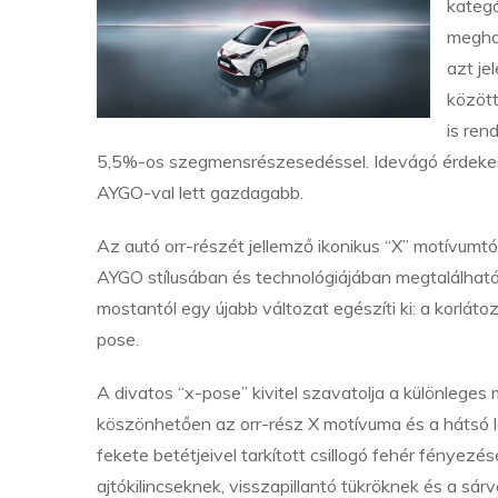
kategó
megha
azt je
között
is ren
5,5%-os szegmensrészesedéssel. Idevágó érdekes
AYGO-val lett gazdagabb.
Az autó orr-részét jellemző ikonikus “X” motívum
AYGO stílusában és technológiájában megtalálható a 
mostantól egy újabb változat egészíti ki: a korl
pose.
A divatos “x-pose” kivitel szavatolja a különleges 
köszönhetően az orr-rész X motívuma és a hátsó l
fekete betétjeivel tarkított csillogó fehér fényezésé
ajtókilincseknek, visszapillantó tükröknek és a sár