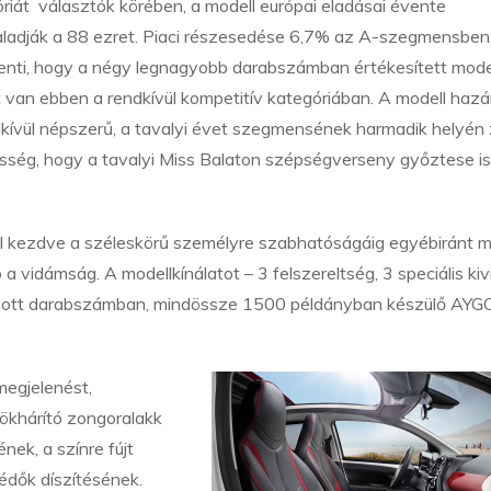
riát választók körében, a modell európai eladásai évente
ladják a 88 ezret. Piaci részesedése 6,7% az A-szegmensben
lenti, hogy a négy legnagyobb darabszámban értékesített mode
 van ebben a rendkívül kompetitív kategóriában. A modell haz
dkívül népszerű, a tavalyi évet szegmensének harmadik helyén 
ség, hogy a tavalyi Miss Balaton szépségverseny győztese i
tól kezdve a széleskörű személyre szabhatóságáig egyébiránt 
vidámság. A modellkínálatot – 3 felszereltség, 3 speciális kivi
átozott darabszámban, mindössze 1500 példányban készülő AYG
megjelenést,
ökhárító zongoralakk
nek, a színre fújt
védők díszítésének.