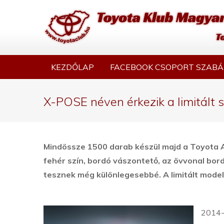
KEZDŐLAP
FACEBOOK CSOPORT SZABÁ
X-POSE néven érkezik a limitált 
Mindössze 1500 darab készül majd a Toyota AY
fehér szín, bordó vászontető, az övvonal bordó
tesznek még különlegesebbé. A limitált modell
2014-