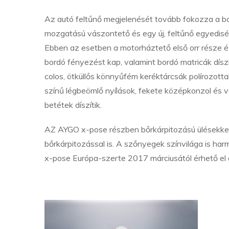
Az autó feltűnő megjelenését tovább fokozza a bo
mozgatású vászontető és egy új, feltűnő egyedisé
Ebben az esetben a motorháztető első orr része és 
bordó fényezést kap, valamint bordó matricák díszít
colos, ötküllős könnyűfém keréktárcsák polírozotta
színű légbeömlő nyílások, fekete középkonzol és 
betétek díszítik.
AZ AYGO x-pose részben bőrkárpitozású ülésekkel ké
bőrkárpitozással is. A szőnyegek színvilága is har
x-pose Európa-szerte 2017 márciusától érhető el