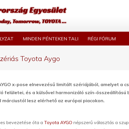
LYZAT
MINDEN PÉNTEKEN TALI
RÉGI FÓRUM
szériás Toyota Aygo
GO x-pose elnevezésű limitált szériájából, amelyet a cs
 felületei, és a külsővel harmonizáló szín-összeállítású 
 márciustól lesz elérhető az európai piacokon.
es bevezetése óta a
Toyota AYGO
népszerű választás a szup