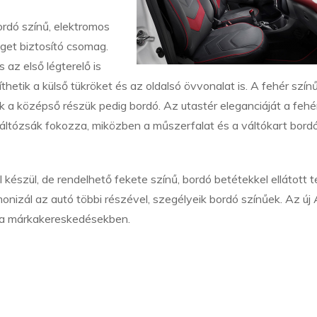
rdó színű, elektromos
get biztosító csomag.
az első légterelő is
hetik a külső tükröket és az oldalsó övvonalat is. A fehér szín
k a középső részük pedig bordó. Az utastér eleganciáját a fehé
váltózsák fokozza, miközben a műszerfalat és a váltókart bord
szül, de rendelhető fekete színű, bordó betétekkel ellátott te
monizál az autó többi részével, szegélyeik bordó színűek. Az ú
 a márkakereskedésekben.