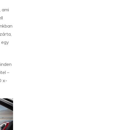
, ami
ll
ánkban
zárta,
s egy
minden
tel –
O x-