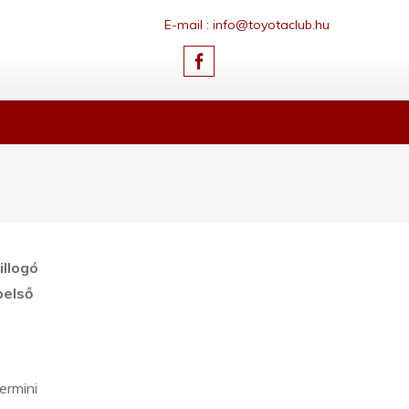
E-mail : info@toyotaclub.hu
illogó
belső
ermini