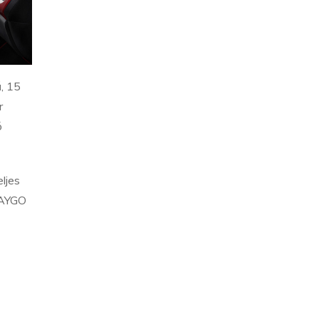
ű, 15
r
ó
ljes
j AYGO