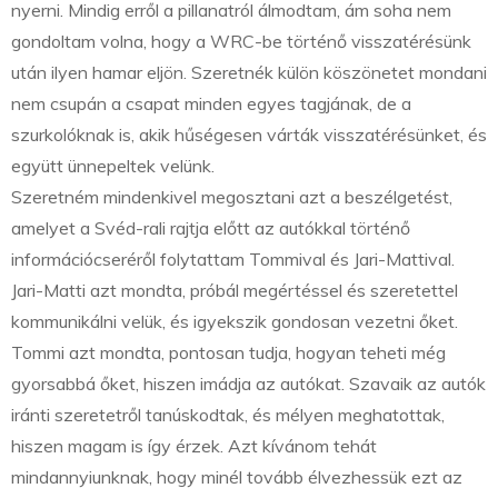
nyerni. Mindig erről a pillanatról álmodtam, ám soha nem
gondoltam volna, hogy a WRC-be történő visszatérésünk
után ilyen hamar eljön. Szeretnék külön köszönetet mondani
nem csupán a csapat minden egyes tagjának, de a
szurkolóknak is, akik hűségesen várták visszatérésünket, és
együtt ünnepeltek velünk.
Szeretném mindenkivel megosztani azt a beszélgetést,
amelyet a Svéd-rali rajtja előtt az autókkal történő
információcseréről folytattam Tommival és Jari-Mattival.
Jari-Matti azt mondta, próbál megértéssel és szeretettel
kommunikálni velük, és igyekszik gondosan vezetni őket.
Tommi azt mondta, pontosan tudja, hogyan teheti még
gyorsabbá őket, hiszen imádja az autókat. Szavaik az autók
iránti szeretetről tanúskodtak, és mélyen meghatottak,
hiszen magam is így érzek. Azt kívánom tehát
mindannyiunknak, hogy minél tovább élvezhessük ezt az