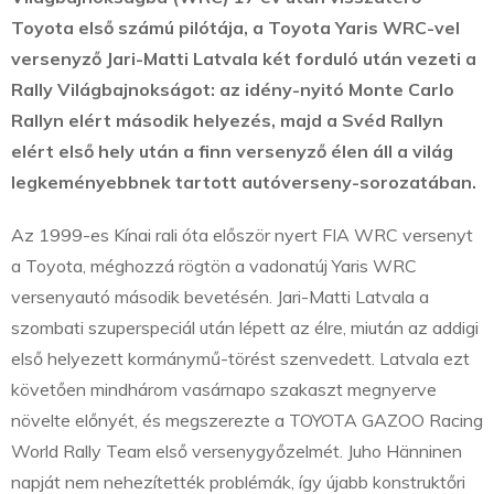
Toyota első számú pilótája, a Toyota Yaris WRC-vel
versenyző Jari-Matti Latvala két forduló után vezeti a
Rally Világbajnokságot: az idény-nyitó Monte Carlo
Rallyn elért második helyezés, majd a Svéd Rallyn
elért első hely után a finn versenyző élen áll a világ
legkeményebbnek tartott autóverseny-sorozatában.
Az 1999-es Kínai rali óta először nyert FIA WRC versenyt
a Toyota, méghozzá rögtön a vadonatúj Yaris WRC
versenyautó második bevetésén. Jari-Matti Latvala a
szombati szuperspeciál után lépett az élre, miután az addigi
első helyezett kormánymű-törést szenvedett. Latvala ezt
követően mindhárom vasárnapo szakaszt megnyerve
növelte előnyét, és megszerezte a TOYOTA GAZOO Racing
World Rally Team első versenygyőzelmét. Juho Hänninen
napját nem nehezítették problémák, így újabb konstruktőri