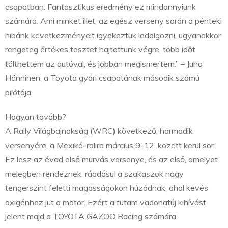
csapatban. Fantasztikus eredmény ez mindannyiunk
számára. Ami minket illet, az egész verseny során a pénteki
hibánk következményeit igyekeztük ledolgozni, ugyanakkor
rengeteg értékes tesztet hajtottunk végre, több időt
tölthettem az autóval, és jobban megismertem.” – Juho
Hänninen, a Toyota gyári csapatának második számú
pilótája.
Hogyan tovább?
A Rally Világbajnokság (WRC) következő, harmadik
versenyére, a Mexikó-ralira március 9-12. között kerül sor.
Ez lesz az évad első murvás versenye, és az első, amelyet
melegben rendeznek, ráadásul a szakaszok nagy
tengerszint feletti magasságokon húzódnak, ahol kevés
oxigénhez jut a motor. Ezért a futam vadonatúj kihívást
jelent majd a TOYOTA GAZOO Racing számára.