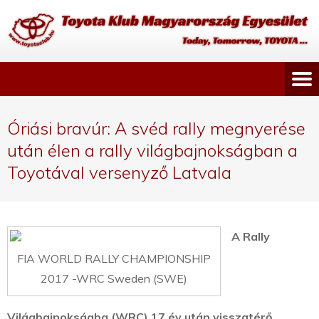
Óriási bravúr: A svéd rally megnyerése
után élen a rally világbajnokságban a
Toyotával versenyző Latvala
A Rally
FIA WORLD RALLY CHAMPIONSHIP
2017 -WRC Sweden (SWE)
Világbajnokságba (WRC) 17 év után visszatérő