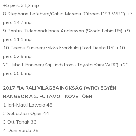
+5 perc 31,2 mp
8 Stephane Lefebvre/Gabin Moreau (Citroen DS3 WRC) +7
perc 14,7 mp
9 Pontus Tidemand/Jonas Andersson (Skoda Fabia R5) +9
perc 11,1 mp
10 Teemu Suninen/Mikko Markkula (Ford Fiesta R5) +10
perc 02,9 mp
23. Juho Hänninen/Kaj Lindström (Toyota Yaris WRC) +23
perc 05,6 mp
2017 FIA RALI VILÁGBAJNOKSÁG (WRC) EGYÉNI
RANGSOR A 2. FUTAMOT KÖVETŐEN
1 Jari-Matti Latvala 48
2 Sebastien Ogier 44
3 Ott Tanak 33
4 Dani Sordo 25