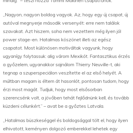
mindig.” – teszi hozzá Tommi Mäkinen csapatfőnök.
„Nagyon, nagyon boldog vagyok. Az, hogy egy új csapat, új
autóval megnyerje második versenyét: erre nem találok
szavakat. Azt hiszem, soha nem vezettem még ilyen jól
power stage-en. Hatalmas köszönet illeti az egész
csapatot. Most különösen motiváltak vagyunk, hogy
ugyanígy folytassuk: alig várom Mexikót. Fantasztikus érzés
a győzelem, ugyanakkor sajnálom Thierry Neuville-t, aki
tegnap a szuperspeciálon veszítette el az első helyét. A
múltban magam is éltem át hasonlót, pontosan tudom, hogy
érzi most magát. Tudjuk, hogy most elsősorban
szerencsénk volt, a jövőben tehát fejlődnünk kell, és tovább
küzdeni célunkért.” – avat be a győztes Latvala.
„Hatalmas büszkeséggel és boldogsággal tölt el, hogy ilyen
elhivatott, keményen dolgozó emberekkel lehetek egy