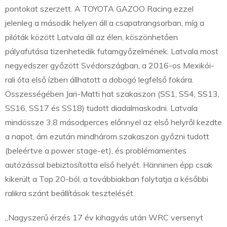
pontokat szerzett. A TOYOTA GAZOO Racing ezzel
jelenleg a második helyen áll a csapatrangsorban, míg a
pilóták között Latvala áll az élen, köszönhetően
pályafutása tizenhetedik futamgyőzelmének. Latvala most
negyedszer győzött Svédországban, a 2016-os Mexikói-
rali óta első ízben állhatott a dobogó legfelső fokára.
Összességében Jari-Matti hat szakaszon (SS1, SS4, SS13,
SS16, SS17 és SS18) tudott diadalmaskodni. Latvala
mindössze 3,8 másodperces előnnyel az első helyről kezdte
a napot, ám ezután mindhárom szakaszon győzni tudott
(beleértve a power stage-et), és problémamentes
autózással bebiztosította első helyét. Hänninen épp csak
kikerült a Top 20-ból, a továbbiakban folytatja a későbbi
ralikra szánt beállítások tesztelését.
„Nagyszerű érzés 17 év kihagyás után WRC versenyt