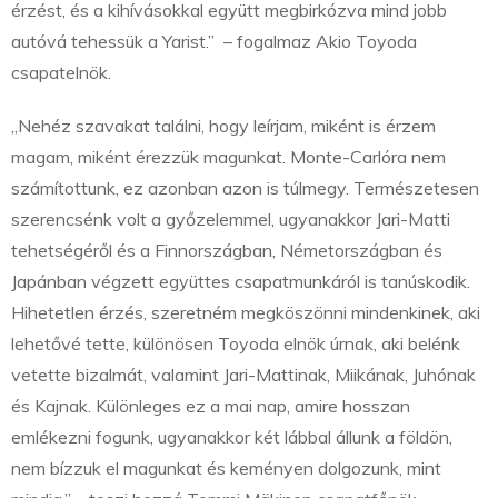
érzést, és a kihívásokkal együtt megbirkózva mind jobb
autóvá tehessük a Yarist.” – fogalmaz Akio Toyoda
csapatelnök.
„Nehéz szavakat találni, hogy leírjam, miként is érzem
magam, miként érezzük magunkat. Monte-Carlóra nem
számítottunk, ez azonban azon is túlmegy. Természetesen
szerencsénk volt a győzelemmel, ugyanakkor Jari-Matti
tehetségéről és a Finnországban, Németországban és
Japánban végzett együttes csapatmunkáról is tanúskodik.
Hihetetlen érzés, szeretném megköszönni mindenkinek, aki
lehetővé tette, különösen Toyoda elnök úrnak, aki belénk
vetette bizalmát, valamint Jari-Mattinak, Miikának, Juhónak
és Kajnak. Különleges ez a mai nap, amire hosszan
emlékezni fogunk, ugyanakkor két lábbal állunk a földön,
nem bízzuk el magunkat és keményen dolgozunk, mint