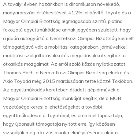
A tavalyi évben hazánkban is dinamikusan növekedő,
magyarországi értékesítéseit 41,2%-al bővítő Toyota és a
Magyar Olimpiai Bizottság legmagasabb szintű, platina
fokozatú együttműködése annak jegyében született, hogy
a japán autógyártó a Nemzetközi Olimpiai Bizottság kiemelt
támogatójává vált a mobilitási kategóriában, járművekkel,
mobilitási szolgáltatásokkal és megoldásokkal segítve az
ötkarikás mozgalmat. Az erről szóló közös nyilatkozatot
Thomas Bach, a Nemzetközi Olimpiai Bizottság elnöke és
Akio Toyoda még 2015 márciusában tette közzé Tokióban.
Az együttműködés keretében átadott gépjárművek a
Magyar Olimpiai Bizottság munkáját segítik, de a MOB
vezetősége keresi a lehetőségeket a további
együttműködésre a Toyotával, és örömmel tapasztalja,
hogy újdonsült támogatója nyitott erre, így közösen
vizsgálják meg a közös munka elmélyítésének akár a