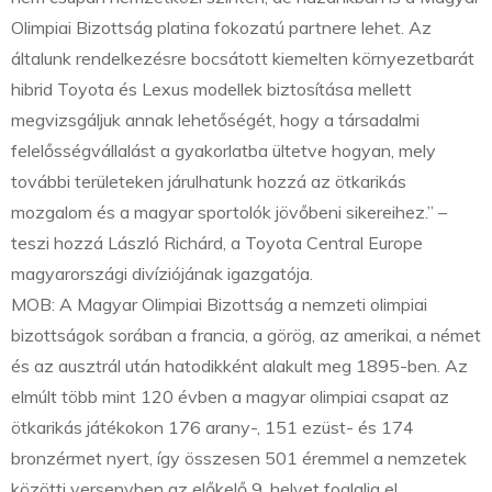
Olimpiai Bizottság platina fokozatú partnere lehet. Az
általunk rendelkezésre bocsátott kiemelten környezetbarát
hibrid Toyota és Lexus modellek biztosítása mellett
megvizsgáljuk annak lehetőségét, hogy a társadalmi
felelősségvállalást a gyakorlatba ültetve hogyan, mely
további területeken járulhatunk hozzá az ötkarikás
mozgalom és a magyar sportolók jövőbeni sikereihez.” –
teszi hozzá László Richárd, a Toyota Central Europe
magyarországi divíziójának igazgatója.
MOB: A Magyar Olimpiai Bizottság a nemzeti olimpiai
bizottságok sorában a francia, a görög, az amerikai, a német
és az ausztrál után hatodikként alakult meg 1895-ben. Az
elmúlt több mint 120 évben a magyar olimpiai csapat az
ötkarikás játékokon 176 arany-, 151 ezüst- és 174
bronzérmet nyert, így összesen 501 éremmel a nemzetek
közötti versenyben az előkelő 9. helyet foglalja el.