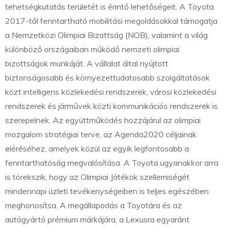
tehetségkutatás területét is érintő lehetőségeit. A Toyota
2017-től fenntartható mobilitási megoldásokkal támogatja
a Nemzetközi Olimpiai Bizottság (NOB), valamint a világ
különböző országaiban működő nemzeti olimpiai
bizottságok munkáját. A vállalat által nyújtott
biztonságosabb és környezettudatosabb szolgáltatások
közt intelligens közlekedési rendszerek, városi közlekedési
rendszerek és járművek közti kommunikációs rendszerek is
szerepelnek. Az együttműködés hozzájárul az olimpiai
mozgalom stratégiai terve, az Agenda2020 céljainak
eléréséhez, amelyek közül az egyik legfontosabb a
fenntarthatóság megvalósítása. A Toyota ugyanakkor arra
is törekszik, hogy az Olimpiai Játékok szellemiségét
mindennapi üzleti tevékenységeiben is teljes egészében
meghonosítsa. A megállapodás a Toyotára és az
autógyártó prémium márkájára, a Lexusra egyaránt