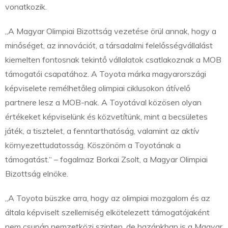
vonatkozik.
„A Magyar Olimpiai Bizottság vezetése örül annak, hogy a
minőséget, az innovációt, a társadalmi felelősségvállalást
kiemelten fontosnak tekintő vállalatok csatlakoznak a MOB
támogatói csapatához. A Toyota márka magyarországi
képviselete remélhetőleg olimpiai ciklusokon átívelő
partnere lesz a MOB-nak. A Toyotával közösen olyan
értékeket képviselünk és közvetítünk, mint a becsületes
játék, a tisztelet, a fenntarthatóság, valamint az aktív
környezettudatosság. Köszönöm a Toyotának a
támogatást.“ – fogalmaz Borkai Zsolt, a Magyar Olimpiai
Bizottság elnöke.
„A Toyota büszke arra, hogy az olimpiai mozgalom és az
általa képviselt szellemiség elkötelezett támogatójaként
nem csupán nemzetközi szinten, de hazánkban is a Magyar