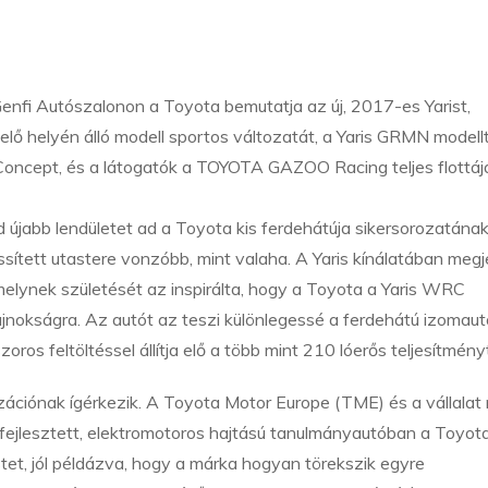
enfi Autószalonon a Toyota bemutatja az új, 2017-es Yarist,
lő helyén álló modell sportos változatát, a Yaris GRMN modellt
 Concept, és a látogatók a TOYOTA GAZOO Racing teljes flottájá
 újabb lendületet ad a Toyota kis ferdehátúja sikersorozatának
issített utastere vonzóbb, mint valaha. A Yaris kínálatában megj
melynek születését az inspirálta, hogy a Toyota a Yaris WRC
jnokságra. Az autót az teszi különlegessé a ferdehátú izomau
os feltöltéssel állítja elő a több mint 210 lóerős teljesítményt
zációnak ígérkezik. A Toyota Motor Europe (TME) és a vállalat 
ifejlesztett, elektromotoros hajtású tanulmányautóban a Toyot
tet, jól példázva, hogy a márka hogyan törekszik egyre