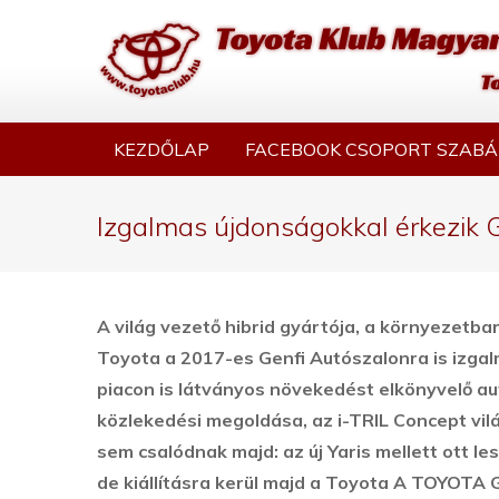
KEZDŐLAP
FACEBOOK CSOPORT SZABÁ
Izgalmas újdonságokkal érkezik 
A világ vezető hibrid gyártója, a környezetba
Toyota a 2017-es Genfi Autószalonra is izgal
piacon is látványos növekedést elkönyvelő au
közlekedési megoldása, az i-TRIL Concept vi
sem csalódnak majd: az új Yaris mellett ott le
de kiállításra kerül majd a Toyota A TOYOTA 