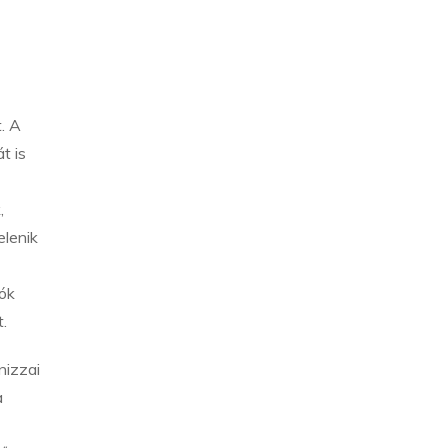
. A
t is
,
elenik
tók
.
nizzai
a