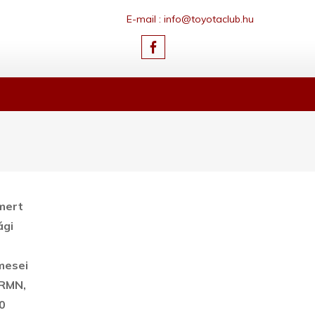
E-mail : info@toyotaclub.hu
smert
ági
mesei
GRMN,
0