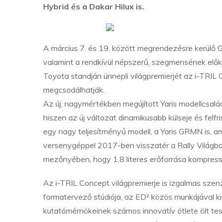
Hybrid és a Dakar Hilux is.
A március 7. és 19. között megrendezésre kerülő G
valamint a rendkívül népszerű, szegmensének előke
Toyota standján ünnepli világpremierjét az i-TRIL
megcsodálhatják.
Az új, nagymértékben megújított Yaris modellcsalád
hiszen az új változat dinamikusabb külseje és felfr
egy nagy teljesítményű modell, a Yaris GRMN is, a
versenygéppel 2017-ben visszatér a Rally Világba
mezőnyében, hogy 1,8 literes erőforrása kompresszor
Az i-TRIL Concept világpremierje is izgalmas szen
formatervező stúdiója, az ED² közös munkájával k
kutatómérnökeinek számos innovatív ötlete ölt tes