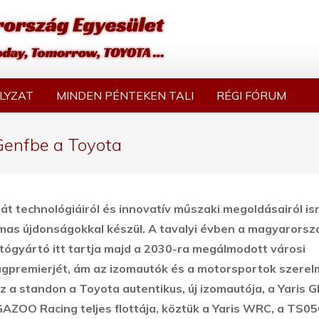
LYZAT
MINDEN PÉNTEKEN TALI
RÉGI FÓRUM
Genfbe a Toyota
rát technológiáiról és innovatív műszaki megoldásairól i
mas újdonságokkal készül. A tavalyi évben a magyarorsz
tógyártó itt tartja majd a 2030-ra megálmodott városi
lágpremierjét, ám az izomautók és a motorsportok szerel
sz a standon a Toyota autentikus, új izomautója, a Yaris 
GAZOO Racing teljes flottája, köztük a Yaris WRC, a TS05