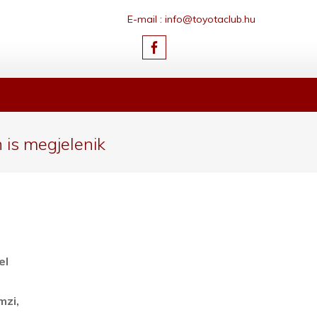
E-mail : info@toyotaclub.hu
 is megjelenik
el
mzi,