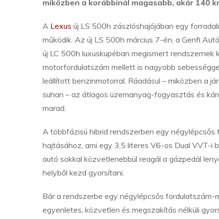
miközben a korábbinál magasabb, akár 140 km/
A
Lexus
új LS 500h zászlóshajójában egy forradalmi
működik. Az új LS 500h március 7-én, a Genfi Aut
új LC 500h luxuskupéban megismert rendszernek k
motorfordulatszám mellett is nagyobb sebességgel
leállított benzinmotorral. Ráadásul – miközben a j
suhan – az átlagos üzemanyag-fogyasztás és káro
marad.
A többfázisú hibrid rendszerben egy négylépcsős
hajtásához, ami egy 3,5 literes V6-os Dual VVT-i 
autó sokkal közvetlenebbül reagál a gázpedál leny
helyből kezd gyorsítani.
Bár a rendszerbe egy négylépcsős fordulatszám-m
egyenletes, közvetlen és megszakítás nélküli gyorsu