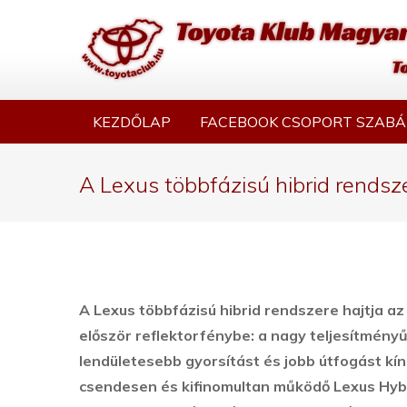
KEZDŐLAP
FACEBOOK CSOPORT SZABÁ
A Lexus többfázisú hibrid rendsz
A Lexus többfázisú hibrid rendszere hajtja az
először reflektorfénybe: a nagy teljesítményű 
lendületesebb gyorsítást és jobb útfogást k
csendesen és kifinomultan működő Lexus Hybri