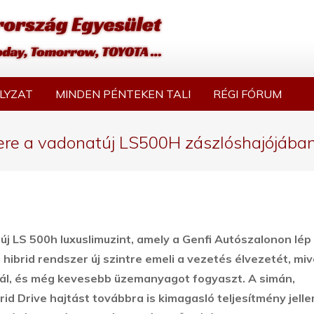
LYZAT
MINDEN PÉNTEKEN TALI
RÉGI FÓRUM
ere a vadonatúj LS500H zászlóshajójában
 új LS 500h luxuslimuzint, amely a Genfi Autószalonon lép
hibrid rendszer új szintre emeli a vezetés élvezetét, miv
ínál, és még kevesebb üzemanyagot fogyaszt. A simán,
d Drive hajtást továbbra is kimagasló teljesítmény jelle