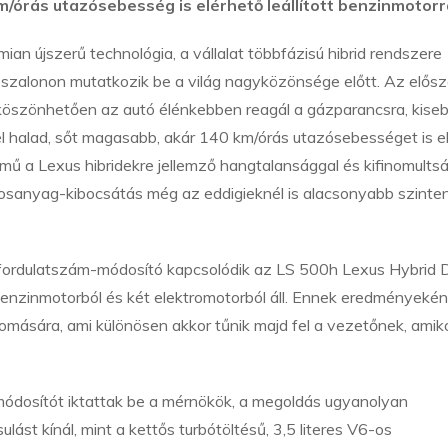
órás utazósebesség is elérhető leállított benzinmotorra
an újszerű technológia, a vállalat többfázisú hibrid rendszere
ószalonon mutatkozik be a világ nagyközönsége előtt. Az elősz
öszönhetően az autó élénkebben reagál a gázparancsra, kise
 halad, sőt magasabb, akár 140 km/órás utazósebességet is e
ármű a Lexus hibridekre jellemző hangtalansággal és kifinomults
sanyag-kibocsátás még az eddigieknél is alacsonyabb szinte
 fordulatszám-módosító kapcsolódik az LS 500h Lexus Hybrid D
benzinmotorból és két elektromotorból áll. Ennek eredményekén
omására, ami különösen akkor tűnik majd fel a vezetőnek, amiko
ódosítót iktattak be a mérnökök, a megoldás ugyanolyan
lást kínál, mint a kettős turbótöltésű, 3,5 literes V6-os