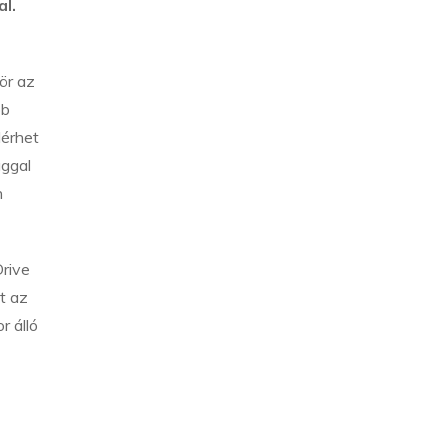
l.
ör az
bb
lérhet
ággal
n
rive
t az
r álló