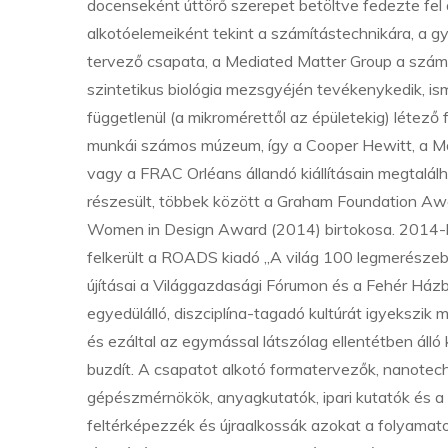
docenseként úttörő szerepet betöltve fedezte fel 
alkotóelemeiként tekint a számítástechnikára, a 
tervező csapata, a Mediated Matter Group a számí
szintetikus biológia mezsgyéjén tevékenykedik, ism
függetlenül (a mikromérettől az épületekig) létező
munkái számos múzeum, így a Cooper Hewitt, a 
vagy a FRAC Orléans állandó kiállításain megtalá
részesült, többek között a Graham Foundation Awa
Women in Design Award (2014) birtokosa. 2014-ben
felkerült a ROADS kiadó „A világ 100 legmerészebb
újításai a Világgazdasági Fórumon és a Fehér Házb
egyedülálló, diszciplína-tagadó kultúrát igyekszik 
és ezáltal az egymással látszólag ellentétben áll
buzdít. A csapatot alkotó formatervezők, nanotech
gépészmérnökök, anyagkutatók, ipari kutatók és a
feltérképezzék és újraalkossák azokat a folyama