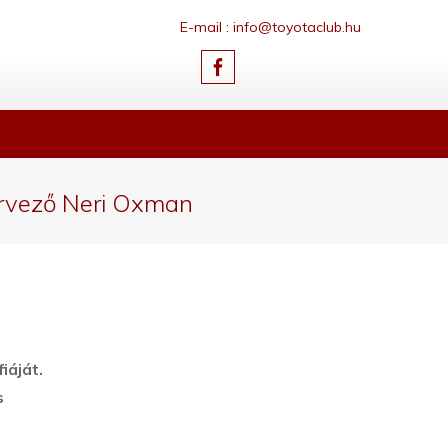
E-mail : info@toyotaclub.hu
tervező Neri Oxman
iáját.
s