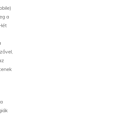
bile)
meg a
Hét
a
zővel,
az
ítenek
 a
giák