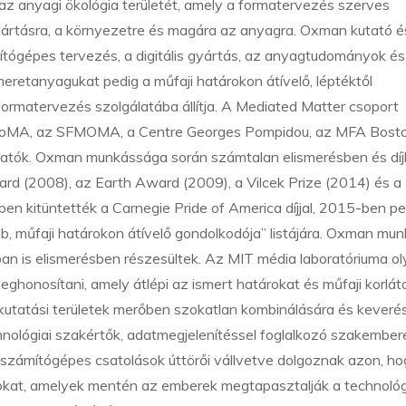
az anyagi ökológia területét, amely a formatervezés szerves
gyártásra, a környezetre és magára az anyagra. Oxman kutató é
tógépes tervezés, a digitális gyártás, az anyagtudományok és
eretanyagukat pedig a műfaji határokon átívelő, léptéktől
 formatervezés szolgálatába állítja. A Mediated Matter csoport
MoMA, az SFMOMA, a Centre Georges Pompidou, az MFA Bosto
lhatók. Oxman munkássága során számtalan elismerésben és dí
rd (2008), az Earth Award (2009), a Vilcek Prize (2014) és 
 kitüntették a Carnegie Pride of America díjjal, 2015-ben pe
, műfaji határokon átívelő gondolkodója” listájára. Oxman mun
an is elismerésben részesültek. Az MIT média laboratóriuma o
meghonosítani, amely átlépi az ismert határokat és műfaji korlát
ó kutatási területek merőben szokatlan kombinálására és keveré
nológiai szakértők, adatmegjelenítéssel foglalkozó szakember
 számítógépes csatolások úttörői vállvetve dolgoznak azon, h
tokat, amelyek mentén az emberek megtapasztalják a technológ