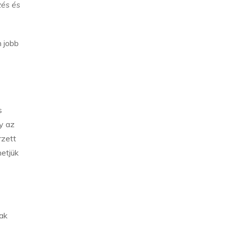
zés és
 jobb
s
y az
rzett
hetjük
ak