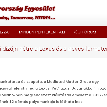
LYZAT
MINDEN PÉNTEKEN TALI
RÉGI FÓRUM
nói dizájn hétre a Lexus és a neves forma
unkatársa és csapata, a Mediated Matter Group egy
ióval jeleníti meg a Lexus ‘Yet’, azaz ‘Ugyanakkor’ filozóf
 di Milano-ban megrendezett kiállításán emellett a 2017-e
ek 12 döntős pályamunkája is látható lesz.