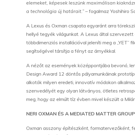
elemeket, képesek leszünk maximálisan kiaknázni 
a technológia új határait.”
– fogalmaz Yoshihiro S
A Lexus és Oxman csapata egyaránt arra törekszi
hellyé tegyék világunkat. A Lexus által szervez
többdimenziós installációval jeleníti meg a „YET” fil
segítségével társítja a fényt az árnyékkal.
A nézőt az események középpontjába bevonó, leny
Design Award 12 döntős pályamunkáinak prototípus
alkotók milyen eredeti, innovatív módokon alkalmaz
szenvedélyét egy olyan látványos, ötletes retrosp
meg, hogy az elmúlt tíz évben mivel készült a Milá
NERI OXMAN ÉS A MEDIATED MATTER GROUP
Oxman asszony építészként, formatervezőként, fe