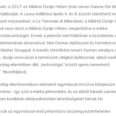
ásán, a 2017-es Milánói Dizájn Héten (más néven Salone Del Mo
cióját. A Lexus kiállítása április 4. és 9. között tekinthető 
eti múzeumban, a La Triennale di Milanóban, a Milánói Dizájn 
al vesz részt a Milánói Dizájn Héten, megerősítve a márka
kötelezettségét. Ennek a jelentős mérföldkőnek a tiszteletére 
atóriumának docensével, Neri Oxman építésszel és formaterve
Matter Grouppal. A kreatív úttörőként ismert Oxman mindig is 
 dizájn-innovációi a természeti világból építkeznek, abból mer
zólag ellentétben álló „technológia” között igenis teremhető
filozófiájával.
tszólag ellentmondásos elemeket egymással ötvözve kiterjessze
mónia – így szól a márka jelmondata, és az ebből fakadó sziner
en korábban elképzelhetetlen lehetőségeket tárnak fel.
ítsük az egymással első pillantásra összeegyeztethetetlen