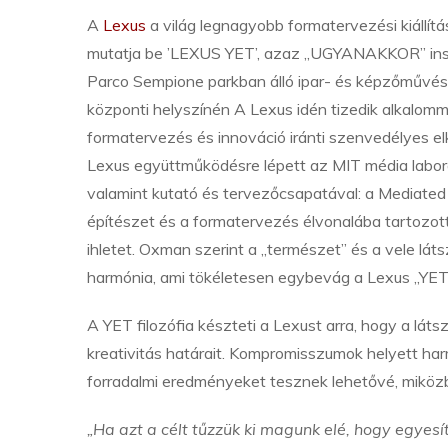
A
Lexus
a világ legnagyobb formatervezési kiállít
mutatja be ’LEXUS YET’, azaz „UGYANAKKOR” installá
Parco Sempione parkban álló ipar- és képzőművész
központi helyszínén A Lexus idén tizedik alkalomm
formatervezés és innováció iránti szenvedélyes el
Lexus együttműködésre lépett az MIT média labor
valamint kutató és tervezőcsapatával: a Mediated 
építészet és a formatervezés élvonalába tartozott,
ihletet. Oxman szerint a „természet” és a vele láts
harmónia, ami tökéletesen egybevág a Lexus „YET” 
A YET filozófia készteti a Lexust arra, hogy a lá
kreativitás határait. Kompromisszumok helyett har
forradalmi eredményeket tesznek lehetővé, miközb
„Ha azt a célt tűzzük ki magunk elé, hogy egyes