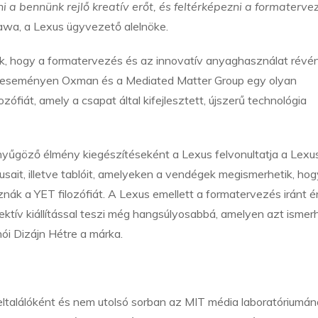
a bennünk rejlő kreatív erőt, és feltérképezni a formaterve
awa, a Lexus ügyvezető alelnöke.
k, hogy a formatervezés és az innovatív anyaghasználat révén
ett eseményen Oxman és a Mediated Matter Group egy olyan
ozófiát, amely a csapat által kifejlesztett, újszerű technológia
űgöző élmény kiegészítéseként a Lexus felvonultatja a Lexu
ait, illetve tablóit, amelyeken a vendégek megismerhetik, hog
nák a YET filozófiát. A Lexus emellett a formatervezés iránt é
ektív kiállítással teszi még hangsúlyosabbá, amelyen azt ismer
nói Dizájn Hétre a márka.
ltalálóként és nem utolsó sorban az MIT média laboratóriumán