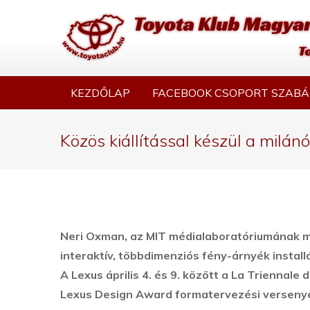
KEZDŐLAP
FACEBOOK CSOPORT SZABÁ
Közös kiállítással készül a milá
Neri Oxman, az MIT médialaboratóriumának m
interaktív, többdimenziós fény-árnyék installác
A Lexus április 4. és 9. között a La Triennale
Lexus Design Award formatervezési versenyén