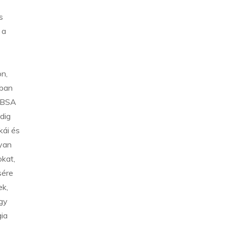
s
 a
n,
jban
a BSA
dig
kái és
lyan
okat,
sére
ek,
ogy
ia