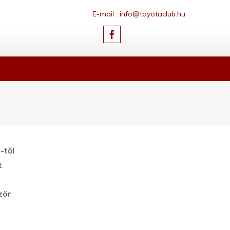
E-mail : info@toyotaclub.hu
-től
t
zör