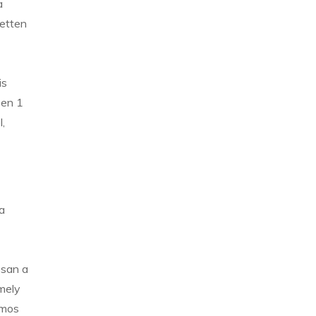
a
zetten
is
ben 1
,
a
osan a
mely
ámos