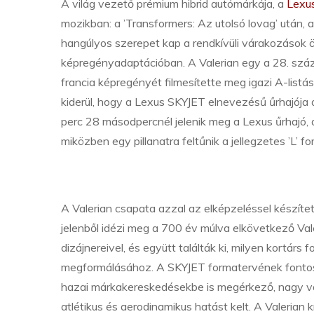
A világ vezető prémium hibrid autómárkája, a
Lexu
mozikban: a ’Transformers: Az utolsó lovag’ után,
hangúlyos szerepet kap a rendkívüli várakozások öv
képregényadaptációban. A Valerian egy a 28. száz
francia képregényét filmesítette meg igazi A-listá
kiderül, hogy a Lexus SKYJET elnevezésű űrhajója a
perc 28 másodpercnél jelenik meg a Lexus űrhajó, 
miközben egy pillanatra feltűnik a jellegzetes ’L’ f
A Valerian csapata azzal az elképzeléssel készíte
jelenből idézi meg a 700 év múlva elkövetkező Val
dizájnereivel, és együtt találták ki, milyen kortá
megformálásához. A SKYJET formatervének fontos 
hazai márkakereskedésekbe is megérkező, nagy 
atlétikus és aerodinamikus hatást kelt. A Valerian