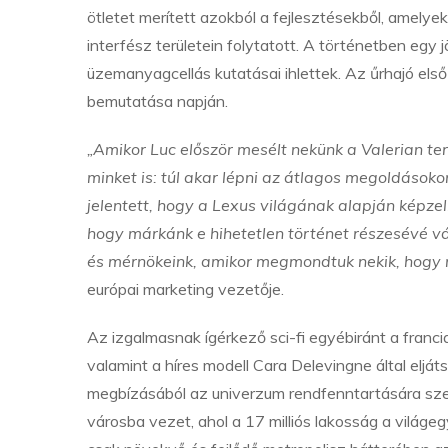
ötletet merített azokból a fejlesztésekből, amelye
interfész területein folytatott. A történetben egy 
üzemanyagcellás kutatásai ihlettek. Az űrhajó els
bemutatása napján.
„Amikor Luc először mesélt nekünk a Valerian te
minket is: túl akar lépni az átlagos megoldásoko
jelentett, hogy a Lexus világának alapján képzel
hogy márkánk e hihetetlen történet részesévé vál
és mérnökeink, amikor megmondtuk nekik, hogy m
európai marketing vezetője.
Az izgalmasnak ígérkező sci-fi egyébiránt a franci
valamint a híres modell Cara Delevingne által eljá
megbízásából az univerzum rendfenntartására sze
városba vezet, ahol a 17 milliós lakosság a világ