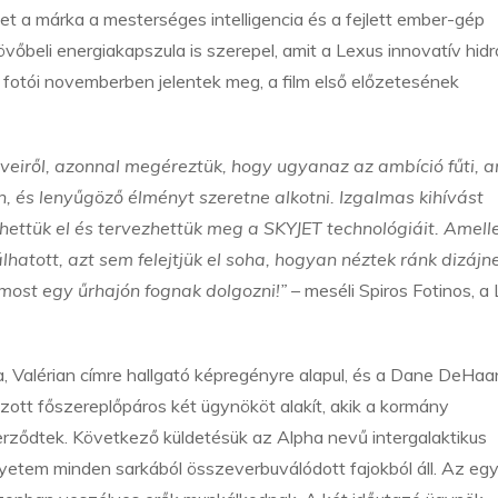
ket a márka a mesterséges intelligencia és a fejlett ember-gép
jövőbeli energiakapszula is szerepel, amit a Lexus innovatív hid
ő fotói novemberben jelentek meg, a film első előzetesének
rveiről, azonnal megéreztük, hogy ugyanaz az ambíció fűti, a
n, és lenyűgöző élményt szeretne alkotni. Izgalmas kihívást
hettük el és tervezhettük meg a SKYJET technológiáit. Amelle
hatott, azt sem felejtjük el soha, hogyan néztek ránk dizájn
ost egy űrhajón fognak dolgozni!”
– meséli Spiros Fotinos, a
a, Valérian címre hallgató képregényre alapul, és a Dane DeHaa
tszott főszereplőpáros két ügynököt alakít, akik a kormány
rződtek. Következő küldetésük az Alpha nevű intergalaktikus
egyetem minden sarkából összeverbuválódott fajokból áll. Az eg