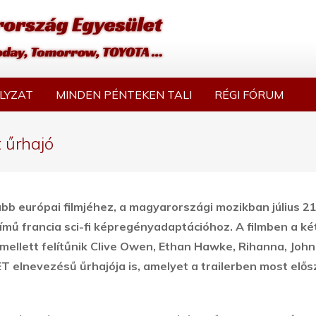
LYZAT
MINDEN PÉNTEKEN TALI
RÉGI FÓRUM
t űrhajó
bb európai filmjéhez, a magyarországi mozikban július 21
című francia sci-fi képregényadaptációhoz.
A filmben a
ké
ellett felítűnik Clive Owen, Ethan Hawke, Rihanna, John
 elnevezésű űrhajója is, amelyet a trailerben most elős