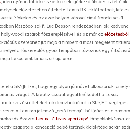
s
, idén nyáron több kasszasikernek ígérkező filmben is feltűnik 
 amelynek előzetesében éjfekete Lexus RX-ek láthatóak, kifeje
ezte ‘Valerian és az ezer bolygó városa’ című francia sci-fi
adban játszódó sci-fi, Luc Besson rendezésében, aki kedvenc
s hollywoodi sztárok főszereplésével, és az már az
előzetesből
kciódús szerephez jut majd a filmben: a most megjelent trailer
amellyel a főszereplők gyors tempóban távoznak egy űrbázisról
ormájú Lexus embléma is a hajó orrán.
tte el a SKYJET-et, hogy egy olyan járművet alkossanak, amely 
eriánus világot. A kreatív csapat együttműködött a Lexus
rs formatervezési ötleteket alkalmazhatnának a SKYJET végleges
része a Lexusra jellemző „orsó formájú” hűtőrács és a hamar
várakozás övezte
Lexus LC luxus sportkupé
lámpakialakítása, a
 kreatív csapata a koncepció belső terének kialakítása során sz