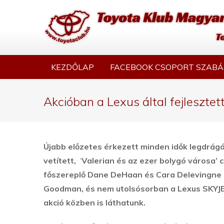
KEZDŐLAP
FACEBOOK CSOPORT SZABÁ
Akcióban a Lexus által fejlesztet
Újabb előzetes érkezett minden idők legdrágá
vetített,
‘
Valerian és az ezer bolygó városa’ 
főszereplő Dane DeHaan és Cara Delevingne m
Goodman, és nem utolsósorban a Lexus SKYJET
akció közben is láthatunk.