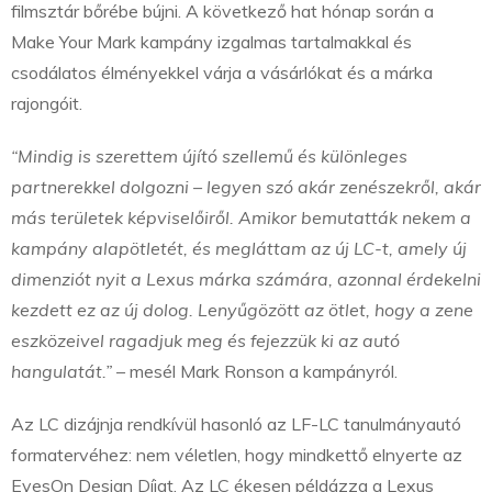
filmsztár bőrébe bújni. A következő hat hónap során a
Make Your Mark kampány izgalmas tartalmakkal és
csodálatos élményekkel várja a vásárlókat és a márka
rajongóit.
“Mindig is szerettem újító szellemű és különleges
partnerekkel dolgozni – legyen szó akár zenészekről, akár
más területek képviselőiről. Amikor bemutatták nekem a
kampány alapötletét, és megláttam az új LC-t, amely új
dimenziót nyit a Lexus márka számára, azonnal érdekelni
kezdett ez az új dolog. Lenyűgözött az ötlet, hogy a zene
eszközeivel ragadjuk meg és fejezzük ki az autó
hangulatát.”
– mesél Mark Ronson a kampányról.
Az LC dizájnja rendkívül hasonló az LF-LC tanulmányautó
formatervéhez: nem véletlen, hogy mindkettő elnyerte az
EyesOn Design Díjat. Az LC ékesen példázza a Lexus