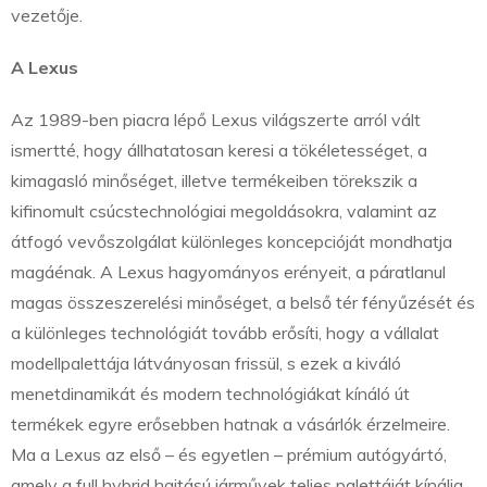
vezetője.
A Lexus
Az 1989-ben piacra lépő Lexus világszerte arról vált
ismertté, hogy állhatatosan keresi a tökéletességet, a
kimagasló minőséget, illetve termékeiben törekszik a
kifinomult csúcstechnológiai megoldásokra, valamint az
átfogó vevőszolgálat különleges koncepcióját mondhatja
magáénak. A Lexus hagyományos erényeit, a páratlanul
magas összeszerelési minőséget, a belső tér fényűzését és
a különleges technológiát tovább erősíti, hogy a vállalat
modellpalettája látványosan frissül, s ezek a kiváló
menetdinamikát és modern technológiákat kínáló út
termékek egyre erősebben hatnak a vásárlók érzelmeire.
Ma a Lexus az első – és egyetlen – prémium autógyártó,
amely a full hybrid hajtású járművek teljes palettáját kínálja.