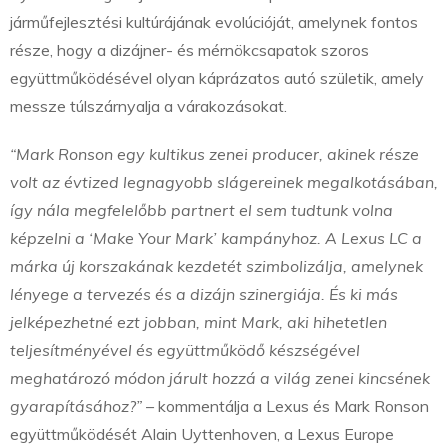
járműfejlesztési kultúrájának evolúcióját, amelynek fontos
része, hogy a dizájner- és mérnökcsapatok szoros
együttműködésével olyan káprázatos autó születik, amely
messze túlszárnyalja a várakozásokat.
“Mark Ronson egy kultikus zenei producer, akinek része
volt az évtized legnagyobb slágereinek megalkotásában,
így nála megfelelőbb partnert el sem tudtunk volna
képzelni a ‘Make Your Mark’ kampányhoz. A Lexus LC a
márka új korszakának kezdetét szimbolizálja, amelynek
lényege a tervezés és a dizájn szinergiája. És ki más
jelképezhetné ezt jobban, mint Mark, aki hihetetlen
teljesítményével és együttműködő készségével
meghatározó módon járult hozzá a világ zenei kincsének
gyarapításához?”
– kommentálja a Lexus és Mark Ronson
együttműködését Alain Uyttenhoven, a Lexus Europe