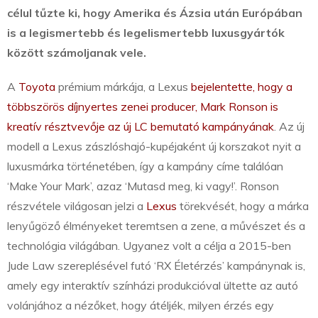
célul tűzte ki, hogy Amerika és Ázsia után Európában
is a legismertebb és legelismertebb luxusgyártók
között számoljanak vele.
A
Toyota
prémium márkája, a Lexus
bejelentette, hogy a
többszörös díjnyertes zenei producer, Mark Ronson is
kreatív résztvevője az új LC bemutató kampányának
. Az új
modell a Lexus zászlóshajó-kupéjaként új korszakot nyit a
luxusmárka történetében, így a kampány címe találóan
‘Make Your Mark’, azaz ‘Mutasd meg, ki vagy!’. Ronson
részvétele világosan jelzi a
Lexus
törekvését, hogy a márka
lenyűgöző élményeket teremtsen a zene, a művészet és a
technológia világában. Ugyanez volt a célja a 2015-ben
Jude Law szereplésével futó ‘RX Életérzés’ kampánynak is,
amely egy interaktív színházi produkcióval ültette az autó
volánjához a nézőket, hogy átéljék, milyen érzés egy