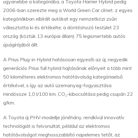
ugyanebbe a kategóriába, a Toyota Harrier Hybrid pedig
2006-ban szerezte meg a World Green Car címet. z egyes
kategóriákban elbírált autókat egy nemzetközi zsűri
választotta ki és értékelte; a döntéshozó testület 23
ország (köztük 13 európai állam) 75 legismertebb autós
újságírójából állt.
A Prius Plug-in Hybrid hatásosan egyesíti az új, negyedik
generációs Prius full hybrid hajtásának előnyeit a több mint
50 kilométeres elektromos hatótávolság kategóriaelső
értékével, s így az autó üzemanyag-fogyasztása
mindössze 1,0 l/100 km, CO₂-kibocsátása pedig csupán 22
g/km.
A Toyota új PHV-modellje jónéhány, rendkívül innovatív
technológiát is felvonultat, például az elektromos
hatótávolságot meghosszabbító napelemes tetőt, az