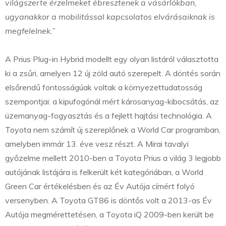
világszerte érzelmeket ébresztenek a vásárlókban,
ugyanakkor a mobilitással kapcsolatos elvárásaiknak is
megfelelnek.”
A Prius Plug-in Hybrid modellt egy olyan listáról választotta
ki a zsűri, amelyen 12 új zöld autó szerepelt. A döntés során
elsőrendű fontosságúak voltak a környezettudatosság
szempontjai: a kipufogónál mért károsanyag-kibocsátás, az
üzemanyag-fogyasztás és a fejlett hajtási technológia. A
Toyota nem számít új szereplőnek a World Car programban,
amelyben immár 13. éve vesz részt. A Mirai tavalyi
győzelme mellett 2010-ben a Toyota Prius a világ 3 legjobb
autójának listájára is felkerült két kategóriában, a World
Green Car értékelésben és az Év Autója címért folyó
versenyben. A Toyota GT86 is döntős volt a 2013-as Év
Autója megmérettetésen, a Toyota iQ 2009-ben került be