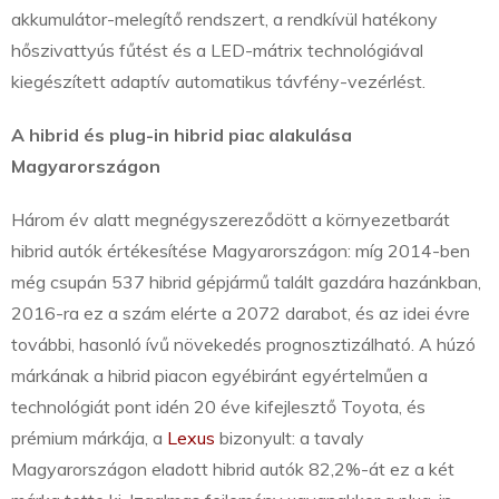
akkumulátor-melegítő rendszert, a rendkívül hatékony
hőszivattyús fűtést és a LED-mátrix technológiával
kiegészített adaptív automatikus távfény-vezérlést.
A hibrid és plug-in hibrid piac alakulása
Magyarországon
Három év alatt megnégyszereződött a környezetbarát
hibrid autók értékesítése Magyarországon: míg 2014-ben
még csupán 537 hibrid gépjármű talált gazdára hazánkban,
2016-ra ez a szám elérte a 2072 darabot, és az idei évre
további, hasonló ívű növekedés prognosztizálható. A húzó
márkának a hibrid piacon egyébiránt egyértelműen a
technológiát pont idén 20 éve kifejlesztő Toyota, és
prémium márkája, a
Lexus
bizonyult: a tavaly
Magyarországon eladott hibrid autók 82,2%-át ez a két