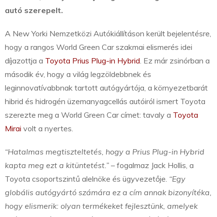
autó szerepelt.
A New Yorki Nemzetközi Autókiállításon került bejelentésre,
hogy a rangos World Green Car szakmai elismerés idei
díjazottja a
Toyota Prius Plug-in Hybrid
. Ez már zsinórban a
második év, hogy a világ legzöldebbnek és
leginnovatívabbnak tartott autógyártója, a környezetbarát
hibrid és hidrogén üzemanyagcellás autóiról ismert Toyota
szerezte meg a World Green Car címet: tavaly a
Toyota
Mirai
volt a nyertes.
“Hatalmas megtiszteltetés, hogy a Prius Plug-in Hybrid
kapta meg ezt a kitüntetést.”
– fogalmaz Jack Hollis, a
Toyota csoportszintű alelnöke és ügyvezetője.
“Egy
globális autógyártó számára ez a cím annak bizonyítéka,
hogy elismerik: olyan termékeket fejlesztünk, amelyek