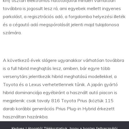
km) tisztán elektromos hatótávjával minden várhatóan
továbbra is jogosult lesz rá, ami egyebek mellett ingyenes
parkolást, a regisztrációs adó, a forgalomba helyezési illeték
és a cégautó adó megspórolását jelenti majd tulajdonosa
számára.
A következő évek slágere ugyanakkor várhatóan továbbra
is a full hibrid meghajtás lesz, amiben, bár egyre több
versenytárs jelentkezik hibrid meghatású modellekkel, a
Toyota és a Lexus verhetetlennek tűnik. A japán gyártó
hibrid dominanciája egyébiránt a használt autó piacon is
megjelenik: csak tavaly 816 Toyota Prius (köztük 115
darab korábbi generációs Prius Plug-in Hybrid érkezett
használtan hazánkba.
Kedves Látogató! Tájékoztatjuk, hogy a honlap felhasználói