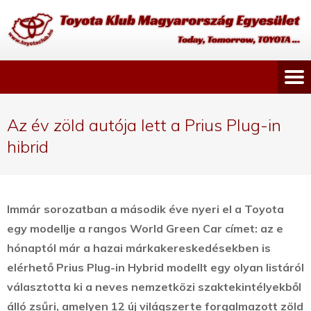
Az év zöld autója lett a Prius Plug-in
hibrid
Immár sorozatban a második éve nyeri el a Toyota
egy modellje a rangos World Green Car címet: az e
hónaptól már a hazai márkakereskedésekben is
elérhető Prius Plug-in Hybrid modellt egy olyan listáról
választotta ki a neves nemzetközi szaktekintélyekből
álló zsűri, amelyen 12 új világszerte forgalmazott zöld