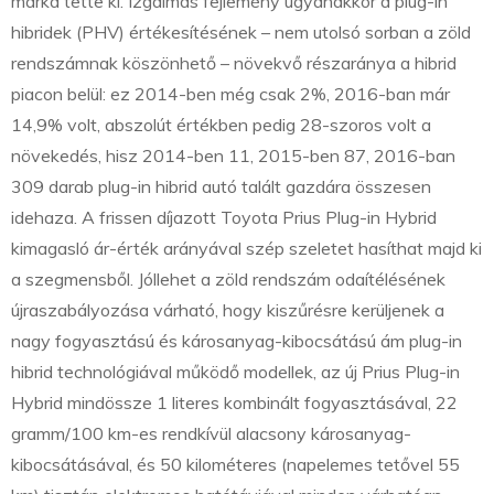
márka tette ki. Izgalmas fejlemény ugyanakkor a plug-in
hibridek (PHV) értékesítésének – nem utolsó sorban a zöld
rendszámnak köszönhető – növekvő részaránya a hibrid
piacon belül: ez 2014-ben még csak 2%, 2016-ban már
14,9% volt, abszolút értékben pedig 28-szoros volt a
növekedés, hisz 2014-ben 11, 2015-ben 87, 2016-ban
309 darab plug-in hibrid autó talált gazdára összesen
idehaza. A frissen díjazott Toyota Prius Plug-in Hybrid
kimagasló ár-érték arányával szép szeletet hasíthat majd ki
a szegmensből. Jóllehet a zöld rendszám odaítélésének
újraszabályozása várható, hogy kiszűrésre kerüljenek a
nagy fogyasztású és károsanyag-kibocsátású ám plug-in
hibrid technológiával működő modellek, az új Prius Plug-in
Hybrid mindössze 1 literes kombinált fogyasztásával, 22
gramm/100 km-es rendkívül alacsony károsanyag-
kibocsátásával, és 50 kilométeres (napelemes tetővel 55