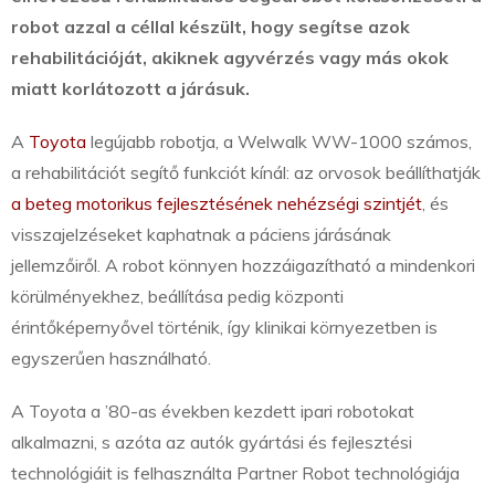
robot azzal a céllal készült, hogy segítse azok
rehabilitációját, akiknek agyvérzés vagy más okok
miatt korlátozott a járásuk.
A
Toyota
legújabb robotja, a Welwalk WW-1000 számos,
a rehabilitációt segítő funkciót kínál: az orvosok beállíthatják
a beteg motorikus fejlesztésének nehézségi szintjét
, és
visszajelzéseket kaphatnak a páciens járásának
jellemzőiről. A robot könnyen hozzáigazítható a mindenkori
körülményekhez, beállítása pedig központi
érintőképernyővel történik, így klinikai környezetben is
egyszerűen használható.
A Toyota a ’80-as években kezdett ipari robotokat
alkalmazni, s azóta az autók gyártási és fejlesztési
technológiáit is felhasználta Partner Robot technológiája