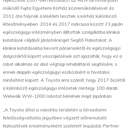
fejlesztése 2007-ben kezdődött az Aichi tartományban
működő Fujita Egyetemi Körház közreműködésével, és
2011 óta folynak a kísérleti tesztek a kórház különböző
létesítményeiben. 2014 és 2017 márciusa között 23 japán
egészségügyi intézményben állítottak szolgálatba klinikai
kutatások céljából Járástréninget Segítő Robotokat. A
klinikai kutatásokba bevont páciensektől és egészségügyi
dolgozóktól kapott visszajelzések azt igazolták, hogy ez a
robot alkalmas az alsó végtagi rehabilitáció segítésére, s
ennek alapján egészségügyi eszközként is hivatalos
minősítést kapott. A Toyota arra számít, hogy 2017 őszétől
a különböző egészségügyi intézetek mintegy 100 darab
Welwalk WW-1000 robotot bérelnek majd Japánban.
„A Toyota által a robotika területén a társadalmi
felelősségvállalás jegyében végzett előremutató
fejlesztések eredményeként született legújabb Partner