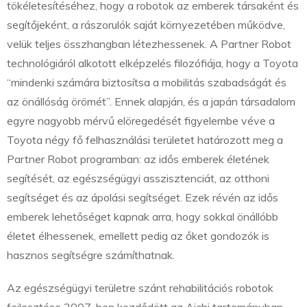
tökéletesítéséhez, hogy a robotok az emberek társaként és
segítőjeként, a rászorulók saját környezetében működve,
velük teljes összhangban létezhessenek. A Partner Robot
technológiáról alkotott elképzelés filozófiája, hogy a Toyota
“mindenki számára biztosítsa a mobilitás szabadságát és
az önállóság örömét”. Ennek alapján, és a japán társadalom
egyre nagyobb mérvű elöregedését figyelembe véve a
Toyota négy fő felhasználási területet határozott meg a
Partner Robot programban: az idős emberek életének
segítését, az egészségügyi asszisztenciát, az otthoni
segítséget és az ápolási segítséget. Ezek révén az idős
emberek lehetőséget kapnak arra, hogy sokkal önállóbb
életet élhessenek, emellett pedig az őket gondozók is
hasznos segítségre számíthatnak.
Az egészségügyi területre szánt rehabilitációs robotok