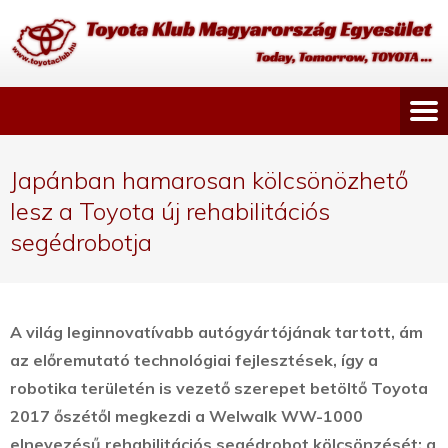
Japánban hamarosan kölcsönözhető
lesz a Toyota új rehabilitációs
segédrobotja
A világ leginnovatívabb autógyártójának tartott, ám
az előremutató technológiai fejlesztések, így a
robotika területén is vezető szerepet betöltő Toyota
2017 őszétől megkezdi a Welwalk WW-1000
elnevezésű rehabilitációs segédrobot kölcsönzését: a