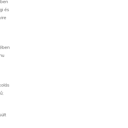
tben
gi és
yire
lében
shu
kolás
ű;
ült