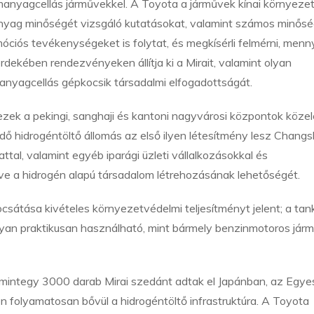
anyagcellás járművekkel. A Toyota a járművek kínai környeze
anyag minőségét vizsgáló kutatásokat, valamint számos minősé
óciós tevékenységeket is folytat, és megkísérli felmérni, menn
dekében rendezvényeken állítja ki a Mirait, valamint olyan
nyagcellás gépkocsik társadalmi elfogadottságát.
 ezek a pekingi, sanghaji és kantoni nagyvárosi központok köze
ndő hidrogéntöltő állomás az első ilyen létesítmény lesz Chang
tal, valamint egyéb iparági üzleti vállalkozásokkal és
ve a hidrogén alapú társadalom létrehozásának lehetőségét.
csátása kivételes környezetvédelmi teljesítményt jelent; a tan
lyan praktikusan használható, mint bármely benzinmotoros járm
mintegy 3000 darab Mirai szedánt adtak el Japánban, az Egyes
folyamatosan bővül a hidrogéntöltő infrastruktúra. A Toyota