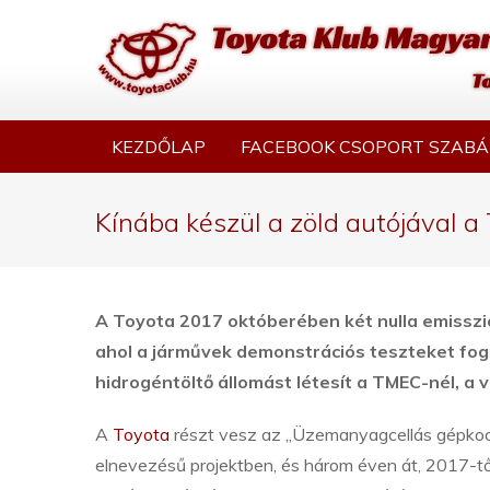
KEZDŐLAP
FACEBOOK CSOPORT SZABÁ
Kínába készül a zöld autójával a
A Toyota 2017 októberében két nulla emisszió
ahol a járművek demonstrációs teszteket fog
hidrogéntöltő állomást létesít a TMEC-nél, a v
A
Toyota
részt vesz az „Üzemanyagcellás gépkocsi
elnevezésű projektben, és három éven át, 2017-tő