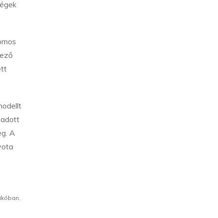
ségek
romos
vező
tt
odellt
 adott
eg. A
yota
xikóban,