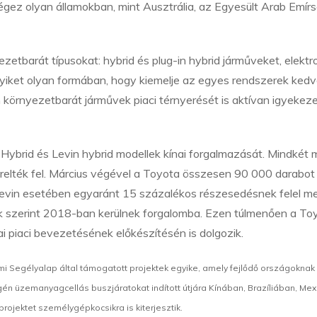
gez olyan államokban, mint Ausztrália, az Egyesült Arab Emír
ezetbarát típusokat: hybrid és plug-in hybrid járműveket, elekt
yiket olyan formában, hogy kiemelje az egyes rendszerek ked
környezetbarát járművek piaci térnyerését is aktívan igyekeze
brid és Levin hybrid modellek kínai forgalmazását. Mindkét m
erelték fel. Március végével a Toyota összesen 90 000 darabot
 a Levin esetében egyaránt 15 százalékos részesedésnek felel m
rvek szerint 2018-ban kerülnek forgalomba. Ezen túlmenően a To
i piaci bevezetésének előkészítésén is dolgozik.
i Segélyalap által támogatott projektek egyike, amely fejlődő országoknak
ogén üzemanyagcellás buszjáratokat indított útjára Kínában, Brazíliában, Me
rojektet személygépkocsikra is kiterjesztik.