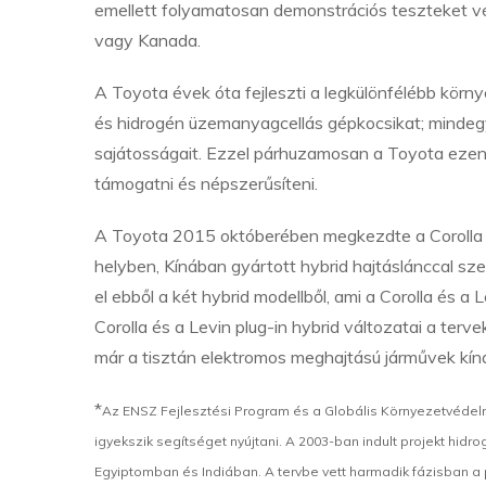
emellett folyamatosan demonstrációs teszteket vé
vagy Kanada.
A Toyota évek óta fejleszti a legkülönfélébb körny
és hidrogén üzemanyagcellás gépkocsikat; mindeg
sajátosságait. Ezzel párhuzamosan a Toyota ezen 
támogatni és népszerűsíteni.
A Toyota 2015 októberében megkezdte a Corolla Hy
helyben, Kínában gyártott hybrid hajtáslánccal sz
el ebből a két hybrid modellből, ami a Corolla és
Corolla és a Levin plug-in hybrid változatai a te
már a tisztán elektromos meghajtású járművek kína
*
Az ENSZ Fejlesztési Program és a Globális Környezetvédelm
igyekszik segítséget nyújtani. A 2003-ban indult projekt hidr
Egyiptomban és Indiában. A tervbe vett harmadik fázisban a p