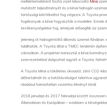
melléktermékként tiszta vizet kibocsátó
Mirai
üzem
mutatott teljesítményét és a kínai hidrogén üzem
tartóssági kiértékelést fog végezni. A Toyota prom
fogékonyak a kínai fogyasztók a modellre. Ennek ér
tevékenységekbe fog, amelyek elősegítik az üzema
Jelenleg öt hidrogéntöltő állomás üzemel Kínában:
találhatók. A Toyota által a TMEC területén építe
városában. A projekten keresztül a kínai kormányzat
szervezetekkel dolgozhat együtt a Toyota, felmér
A Toyota Mirai a tökéletes ökoautó: zéró CO2-kibo
időtartalmát és a hatótávolságot tekintve ugyano
ráadásul hamisítatlan vezetési élményt kínál.
2016 januárja és 2017 februárja között összesen 
Államokban és Európában – ezekben a térségekben 