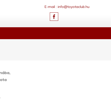
E-mail : info@toyotaclub.hu
ínába,
yota
*