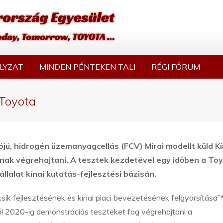
LYZAT
MINDEN PÉNTEKEN TALI
RÉGI FÓRUM
 Toyota
jú, hidrogén üzemanyagcellás (FCV) Mirai modellt küld K
nak végrehajtani. A tesztek kezdetével egy időben a To
állalat kínai kutatás-fejlesztési bázisán
.
k fejlesztésének és kínai piaci bevezetésének felgyorsítása”
l 2020-ig demonstrációs teszteket fog végrehajtani a