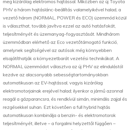
meg kizárólag elektromos hajtással. Miközben az új Toyota
PHV a három hajtáslánc-beállítás valamelyikével halad, a
vezető három (NORMAL, POWER és ECO) üzemmód közül
is választhat, tovább javítva ezzel az autó hatásfokát,
teljesítményét és üzemanyag-fogyasztását. Mindhárom
üzemmódban elérhető az Eco vezetőtámogató funkció,
amelynek segítségével az autósok még könnyebben
elsajátíthatják a környezetbarát vezetési technikákat. A
NORMAL üzemmódot választva az új PHV az elindulástól
kezdve az alacsonyabb sebességtartományokban
automatikusan az EV-hajtással, vagyis kizárólag
elektromotorjainak erejével halad; ilyenkor a jármű azonnal
reagál a gázparancsra, és rendkívül simán, minimális zajjal és
rezgésekkel suhan. Ezt követően a full hybrid hajtás
automatikusan kombinálja a benzin- és elektromotorok
teljesítményét, illetve – a forgalmi helyzettől függően –