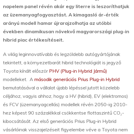
napelem panel révén akár egy literre is leszoríthatjuk
az üzemanyagfogyasztást.
A kimagasló ár-érték
arányú modell hamar újrarajzolhatja az utóbbi
években dinamikusan növekvő magyarországi plug-in
hibrid piac értékesítéseit.
A világ leginnovatívabb és legzöldebb autógyártójának
tekintett, a környezetbarát hibrid technológiát is jegyző
Toyota kínált először
PHV (Plug-in Hybrid Jármű)
modelleket. A
második generációs Prius Plug-in Hybrid
bemutatásával a vállalat újabb lépéssel jutott közelebb
céljához, vagyis ahhoz, hogy a HV (hibrid), EV (elektromos)
és FCV (üzemanyagcellás) modellek révén 2050-ig 2010-
hez képest 90 százalékkal csökkentse flottaszintű CO
₂
-
kibocsátását. Az első generációs Prius Plug-in Hybrid
vásárlóinak visszajelzéseit figyelembe véve a Toyota nem