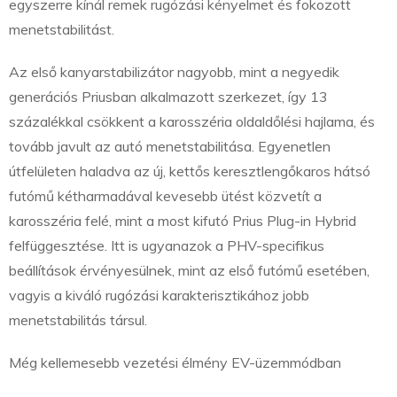
egyszerre kínál remek rugózási kényelmet és fokozott
menetstabilitást.
Az első kanyarstabilizátor nagyobb, mint a negyedik
generációs Priusban alkalmazott szerkezet, így 13
százalékkal csökkent a karosszéria oldaldőlési hajlama, és
tovább javult az autó menetstabilitása. Egyenetlen
útfelületen haladva az új, kettős keresztlengőkaros hátsó
futómű kétharmadával kevesebb ütést közvetít a
karosszéria felé, mint a most kifutó Prius Plug-in Hybrid
felfüggesztése. Itt is ugyanazok a PHV-specifikus
beállítások érvényesülnek, mint az első futómű esetében,
vagyis a kiváló rugózási karakterisztikához jobb
menetstabilitás társul.
Még kellemesebb vezetési élmény EV-üzemmódban