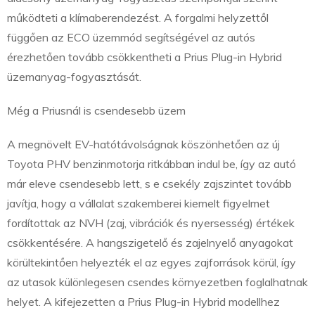
működteti a klímaberendezést. A forgalmi helyzettől
függően az ECO üzemmód segítségével az autós
érezhetően tovább csökkentheti a Prius Plug-in Hybrid
üzemanyag-fogyasztását.
Még a Priusnál is csendesebb üzem
A megnövelt EV-hatótávolságnak köszönhetően az új
Toyota PHV benzinmotorja ritkábban indul be, így az autó
már eleve csendesebb lett, s e csekély zajszintet tovább
javítja, hogy a vállalat szakemberei kiemelt figyelmet
fordítottak az NVH (zaj, vibrációk és nyersesség) értékek
csökkentésére. A hangszigetelő és zajelnyelő anyagokat
körültekintően helyezték el az egyes zajforrások körül, így
az utasok különlegesen csendes környezetben foglalhatnak
helyet. A kifejezetten a Prius Plug-in Hybrid modellhez