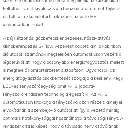
különféle beállítások közt most megjelenik az Akkumulátor
Feltöltés is; ezt kiválasztva a benzinmotor áramot fejleszt
és tölti az akkumulátort, miközben az autó HV
üzemmódban halad.
Az új kétzónás, gázbefecskendezéses, hőszivattyús
klímaberendezés S-Flow vezérlést kapott, ami a kabinban
ülő utasok számának megfelelően automatikusan vezérli a
légbefúvókat, hogy alacsonyabb energiafogyasztás mellett
is megfelelő komfortérzetet biztosítson. Ugyancsak az
energiafogyasztás csökkentését szolgálja a keskeny, négy
LED-es fényszóróegység, amit AHS (adaptív
fényszórórendszer) technológia egészít ki. Az AHS
automatikusan kitakarja a fénycsóva azon részeit, amelyek
elvakítanák a szembejövő autósokat, így a vezető mindig
optimális hatékonysággal használhatja a távolsági fényt. A
rendszer arra is képes, hogy a távolsági fény csóvájának