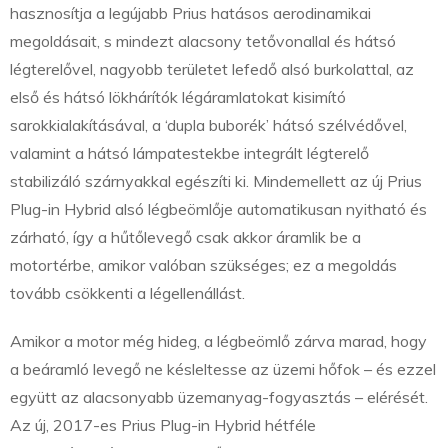
hasznosítja a legújabb Prius hatásos aerodinamikai
megoldásait, s mindezt alacsony tetővonallal és hátsó
légterelővel, nagyobb területet lefedő alsó burkolattal, az
első és hátsó lökhárítók légáramlatokat kisimító
sarokkialakításával, a ‘dupla buborék’ hátsó szélvédővel,
valamint a hátsó lámpatestekbe integrált légterelő
stabilizáló szárnyakkal egészíti ki. Mindemellett az új Prius
Plug-in Hybrid alsó légbeömlője automatikusan nyitható és
zárható, így a hűtőlevegő csak akkor áramlik be a
motortérbe, amikor valóban szükséges; ez a megoldás
tovább csökkenti a légellenállást.
Amikor a motor még hideg, a légbeömlő zárva marad, hogy
a beáramló levegő ne késleltesse az üzemi hőfok – és ezzel
együtt az alacsonyabb üzemanyag-fogyasztás – elérését.
Az új, 2017-es Prius Plug-in Hybrid hétféle