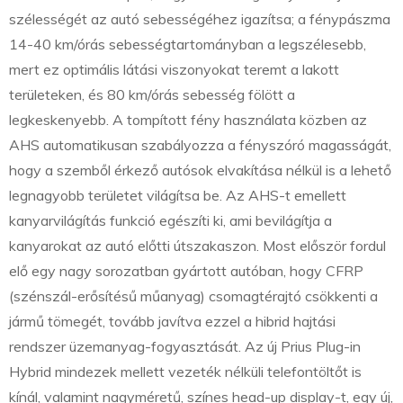
szélességét az autó sebességéhez igazítsa; a fénypászma
14-40 km/órás sebességtartományban a legszélesebb,
mert ez optimális látási viszonyokat teremt a lakott
területeken, és 80 km/órás sebesség fölött a
legkeskenyebb. A tompított fény használata közben az
AHS automatikusan szabályozza a fényszóró magasságát,
hogy a szemből érkező autósok elvakítása nélkül is a lehető
legnagyobb területet világítsa be. Az AHS-t emellett
kanyarvilágítás funkció egészíti ki, ami bevilágítja a
kanyarokat az autó előtti útszakaszon. Most először fordul
elő egy nagy sorozatban gyártott autóban, hogy CFRP
(szénszál-erősítésű műanyag) csomagtérajtó csökkenti a
jármű tömegét, tovább javítva ezzel a hibrid hajtási
rendszer üzemanyag-fogyasztását. Az új Prius Plug-in
Hybrid mindezek mellett vezeték nélküli telefontöltőt is
kínál, valamint nagyméretű, színes head-up display-t, egy új,