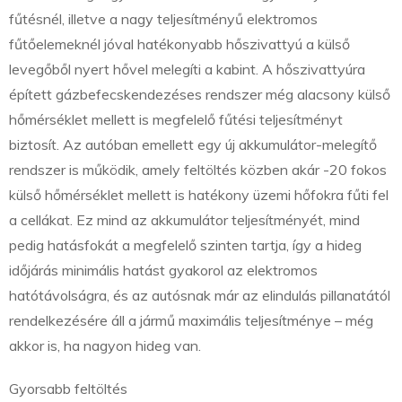
fűtésnél, illetve a nagy teljesítményű elektromos
fűtőelemeknél jóval hatékonyabb hőszivattyú a külső
levegőből nyert hővel melegíti a kabint. A hőszivattyúra
épített gázbefecskendezéses rendszer még alacsony külső
hőmérséklet mellett is megfelelő fűtési teljesítményt
biztosít. Az autóban emellett egy új akkumulátor-melegítő
rendszer is működik, amely feltöltés közben akár -20 fokos
külső hőmérséklet mellett is hatékony üzemi hőfokra fűti fel
a cellákat. Ez mind az akkumulátor teljesítményét, mind
pedig hatásfokát a megfelelő szinten tartja, így a hideg
időjárás minimális hatást gyakorol az elektromos
hatótávolságra, és az autósnak már az elindulás pillanatától
rendelkezésére áll a jármű maximális teljesítménye – még
akkor is, ha nagyon hideg van.
Gyorsabb feltöltés