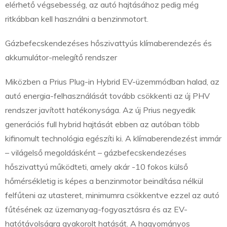
elérhető végsebesség, az autó hajtásához pedig még
ritkábban kell használni a benzinmotort.
Gázbefecskendezéses hőszivattyús klímaberendezés és
akkumulátor-melegítő rendszer
Miközben a Prius Plug-in Hybrid EV-üzemmódban halad, az
autó energia-felhasználását tovább csökkenti az új PHV
rendszer javított hatékonysága. Az új Prius negyedik
generációs full hybrid hajtását ebben az autóban több
kifinomult technológia egészíti ki. A klímaberendezést immár
– világelső megoldásként – gázbefecskendezéses
hőszivattyú működteti, amely akár -10 fokos külső
hőmérsékletig is képes a benzinmotor beindítása nélkül
felfűteni az utasteret, minimumra csökkentve ezzel az autó
fűtésének az üzemanyag-fogyasztásra és az EV-
hatótávolságra gyakorolt hatását. A hagyományos