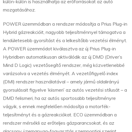
külön-külön is használhatja az erőforrásokat az autó
mozgatásához.
POWER üzemmódban a rendszer módosítja a Prius Plug-in
Hybrid gázreakcióit, nagyobb teljesítménnyel támogatva a
lendületesebb gyorsítást és a lelkesítőbb vezetési élményt.
A POWER üzemmódot kiválasztva az új Prius Plug-in
Hybridben automatikusan aktiválódik az új DMD (Driver’s
Mind D Logic) vezetősegítő rendszer, még közvetlenebbé
varázsolva a vezetés élményét. A vezetőfigyelő index
(DMI) rendszer használatával – amely jármű oldalirányú
gyorsulásait figyelve ‘kiismeri’ az autós vezetési stílusát – a
DMD felismeri, ha az autós sportosabb teljesítményre
vágyik, s ennek megfelelően módosítja a motorfék-
teljesítményt és a gázreakciókat. ECO üzemmódban a
rendszer mérsékli az erőteljes gázparancsokat, és az
alacsony üzemanyag-fogyasztás szempontjai szerint