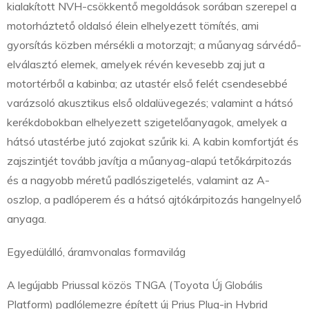
kialakított NVH-csökkentő megoldások sorában szerepel a
motorháztető oldalsó élein elhelyezett tömítés, ami
gyorsítás közben mérsékli a motorzajt; a műanyag sárvédő-
elválasztó elemek, amelyek révén kevesebb zaj jut a
motortérből a kabinba; az utastér első felét csendesebbé
varázsoló akusztikus első oldalüvegezés; valamint a hátsó
kerékdobokban elhelyezett szigetelőanyagok, amelyek a
hátsó utastérbe jutó zajokat szűrik ki. A kabin komfortját és
zajszintjét tovább javítja a műanyag-alapú tetőkárpitozás
és a nagyobb méretű padlószigetelés, valamint az A-
oszlop, a padlóperem és a hátsó ajtókárpitozás hangelnyelő
anyaga.
Egyedülálló, áramvonalas formavilág
A legújabb Priussal közös TNGA (Toyota Új Globális
Platform) padlólemezre épített új Prius Plug-in Hybrid