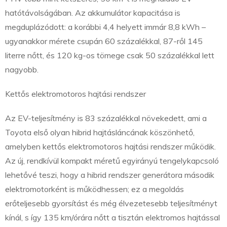
hatótávolságában. Az akkumulátor kapacitása is
megduplázódott: a korábbi 4,4 helyett immár 8,8 kWh –
ugyanakkor mérete csupán 60 százalékkal, 87-ről 145
literre nőtt, és 120 kg-os tömege csak 50 százalékkal lett
nagyobb.
Kettős elektromotoros hajtási rendszer
Az EV-teljesítmény is 83 százalékkal növekedett, ami a
Toyota első olyan hibrid hajtásláncának köszönhető,
amelyben kettős elektromotoros hajtási rendszer működik.
Az új, rendkívül kompakt méretű egyirányú tengelykapcsoló
lehetővé teszi, hogy a hibrid rendszer generátora második
elektromotorként is működhessen; ez a megoldás
erőteljesebb gyorsítást és még élvezetesebb teljesítményt
kínál, s így 135 km/órára nőtt a tisztán elektromos hajtással