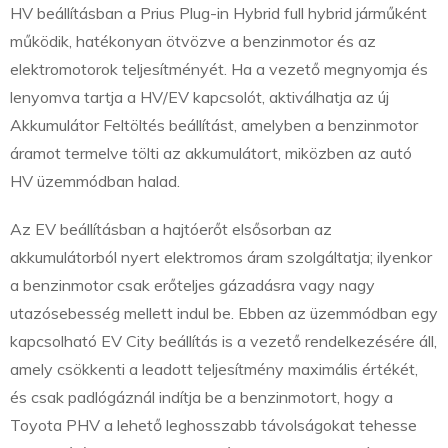
HV beállításban a Prius Plug-in Hybrid full hybrid járműként
működik, hatékonyan ötvözve a benzinmotor és az
elektromotorok teljesítményét. Ha a vezető megnyomja és
lenyomva tartja a HV/EV kapcsolót, aktiválhatja az új
Akkumulátor Feltöltés beállítást, amelyben a benzinmotor
áramot termelve tölti az akkumulátort, miközben az autó
HV üzemmódban halad.
Az EV beállításban a hajtóerőt elsősorban az
akkumulátorból nyert elektromos áram szolgáltatja; ilyenkor
a benzinmotor csak erőteljes gázadásra vagy nagy
utazósebesség mellett indul be. Ebben az üzemmódban egy
kapcsolható EV City beállítás is a vezető rendelkezésére áll,
amely csökkenti a leadott teljesítmény maximális értékét,
és csak padlógáznál indítja be a benzinmotort, hogy a
Toyota PHV a lehető leghosszabb távolságokat tehesse