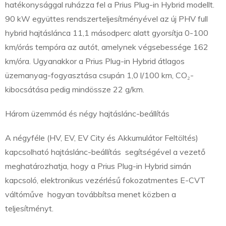
hatékonysággal ruházza fel a Prius Plug-in Hybrid modellt.
90 kW együttes rendszerteljesítményével az új PHV full
hybrid hajtáslánca 11,1 másodperc alatt gyorsítja 0-100
km/órás tempóra az autót, amelynek végsebessége 162
km/óra. Ugyanakkor a Prius Plug-in Hybrid átlagos
üzemanyag-fogyasztása csupán 1,0 l/100 km, CO
₂
-
kibocsátása pedig mindössze 22 g/km.
Három üzemmód és négy hajtáslánc-beállítás
A négyféle (HV, EV, EV City és Akkumulátor Feltöltés)
kapcsolható hajtáslánc-beállítás segítségével a vezető
meghatározhatja, hogy a Prius Plug-in Hybrid simán
kapcsoló, elektronikus vezérlésű fokozatmentes E-CVT
váltóműve hogyan továbbítsa menet közben a
teljesítményt.