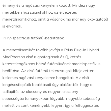
élmény és a rugózási kényelem között. Mindez nagy
mértékben hozzájárul ahhoz az élvezetes
menetdinamikához, amit a vásárlók ma már egy öko-autótól
is elvárnak.
PHV-specifikus futómű-beállítások
A menetdinamikát tovább javítja a Prius Plug-in Hybrid
MacPherson első rugóstagjának és új, kettős
keresztlengőkaros hátsó futóművének modellspecifikus
beállítása. Az első futómű tekercsrugóit kifejezetten
kellemes rugózási kényelemre hangolták. Az első
lengéscsillapítók beállításait úgy alakították, hogy a
csillapítás az alacsony és nagyon alacsony
sebességtartományokban lágyabb, nagyobb sebesség
mellett viszont keményebb legyen, így a felfüggesztés