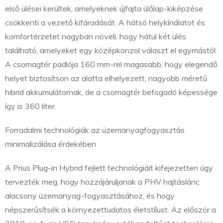
első ülései kerültek, amelyeknek újfajta ülőlap-kiképzése
csökkenti a vezető kifáradását. A hátsó helykínálatot és
komfortérzetet nagyban növeli, hogy hátul két ülés
található, amelyeket egy középkonzol választ el egymástól.
A csomagtér padlója 160 mm-rel magasabb, hogy elegendő
helyet biztosítson az alatta elhelyezett, nagyobb méretű
hibrid akkumulátornak, de a csomagtér befogadó képessége
így is 360 liter.
Forradalmi technológiák az üzemanyagfogyasztás
minimalizálása érdekében
A Prius Plug-in Hybrid fejlett technológiáit kifejezetten úgy
tervezték meg, hogy hozzájáruljanak a PHV hajtáslánc
alacsony üzemanyag-fogyasztásához, és hogy
népszerűsítsék a környezettudatos életstílust. Az először a