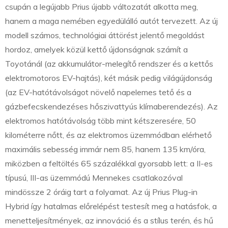
csupán a legújabb Prius újabb változatát alkotta meg,
hanem a maga nemében egyedülálló autót tervezett. Az új
modell számos, technológiai áttörést jelentő megoldást
hordoz, amelyek közül kettő újdonságnak számít a
Toyotánál (az akkumulátor-melegítő rendszer és a kettős
elektromotoros EV-hajtás), két másik pedig világújdonság
(az EV-hatótávolságot növelő napelemes tető és a
gázbefecskendezéses hőszivattyús klímaberendezés). Az
elektromos hatótávolság több mint kétszeresére, 50
kilométerre nőtt, és az elektromos üzemmódban elérhető
maximális sebesség immár nem 85, hanem 135 km/óra,
miközben a feltöltés 65 százalékkal gyorsabb lett: a II-es
típusú, III-as üzemmódú Mennekes csatlakozóval
mindössze 2 óráig tart a folyamat. Az új Prius Plug-in
Hybrid így hatalmas előrelépést testesít meg a hatásfok, a
menetteljesítmények, az innováció és a stílus terén, és hű