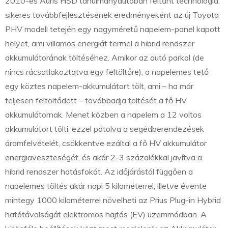
2010-es Auris HSD tanulmányautóban feltűnt technológia
sikeres továbbfejlesztésének eredményeként az új Toyota
PHV modell tetején egy nagyméretű napelem-panel kapott
helyet, ami villamos energiát termel a hibrid rendszer
akkumulátorának töltéséhez. Amikor az autó parkol (de
nincs rácsatlakoztatva egy feltöltőre), a napelemes tető
egy köztes napelem-akkumulátort tölt, ami – ha már
teljesen feltöltődött – továbbadja töltését a fő HV
akkumulátornak. Menet közben a napelem a 12 voltos
akkumulátort tölti, ezzel pótolva a segédberendezések
áramfelvételét, csökkentve ezáltal a fő HV akkumulátor
energiaveszteségét, és akár 2-3 százalékkal javítva a
hibrid rendszer hatásfokát. Az időjárástól függően a
napelemes töltés akár napi 5 kilométerrel, illetve évente
mintegy 1000 kilométerrel növelheti az Prius Plug-in Hybrid
hatótávolságát elektromos hajtás (EV) üzemmódban. A