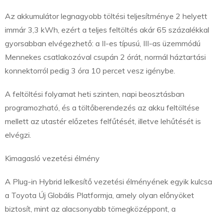
Az akkumulátor legnagyobb töltési teljesítménye 2 helyett
immár 3,3 kWh, ezért a teljes feltöltés akár 65 százalékkal
gyorsabban elvégezhető: a II-es típusú, III-as üzemmódú
Mennekes csatlakozóval csupán 2 órát, normál háztartási
konnektorról pedig 3 óra 10 percet vesz igénybe.
A feltöltési folyamat heti szinten, napi beosztásban
programozható, és a töltőberendezés az akku feltöltése
mellett az utastér előzetes felfűtését, illetve lehűtését is
elvégzi.
Kimagasló vezetési élmény
A Plug-in Hybrid lelkesítő vezetési élményének egyik kulcsa
a Toyota Új Globális Platformja, amely olyan előnyöket
biztosít, mint az alacsonyabb tömegközéppont, a