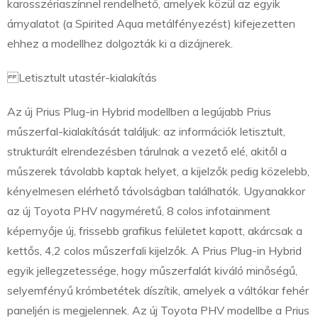
karosszériaszínnel rendelhető, amelyek közül az egyik
árnyalatot (a Spirited Aqua metálfényezést) kifejezetten
ehhez a modellhez dolgozták ki a dizájnerek.
Letisztult utastér-kialakítás
Az új Prius Plug-in Hybrid modellben a legújabb Prius
műszerfal-kialakítását találjuk: az információk letisztult,
strukturált elrendezésben tárulnak a vezető elé, akitől a
műszerek távolabb kaptak helyet, a kijelzők pedig közelebb,
kényelmesen elérhető távolságban találhatók. Ugyanakkor
az új Toyota PHV nagyméretű, 8 colos infotainment
képernyője új, frissebb grafikus felületet kapott, akárcsak a
kettős, 4,2 colos műszerfali kijelzők. A Prius Plug-in Hybrid
egyik jellegzetessége, hogy műszerfalát kiváló minőségű,
selyemfényű krómbetétek díszítik, amelyek a váltókar fehér
paneljén is megjelennek. Az új Toyota PHV modellbe a Prius