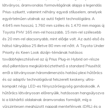
látványos, áramvonalas formavilágának alapja a legendás
Prius-sziluett, valamint néhány egyedi stíluselem, amelyek
egyértelműen utalnak az autó fejlett technológiáira. A
4.645 mm hosszú, 1.760 mm széles és 1.470 mm magas új
Toyota PHV 165 mm-rel hosszabb, 15 mm-rel szélesebb
és 20 mm-rel alacsonyabb, mint elődje volt. Az autó első és
hátsó túlnyúlása 25 illetve 80 mm-rel nőtt. A Toyota Under
Priority és Keen Look dizájn-témáinak hatásos
továbbfejlesztésével az új Prius Plug-in Hybrid orr-része
első pillantásra megkülönböztethető a standard Priusétól;
erről a látványosan háromdimenziós hatású plexi hűtőrács
és az adaptív technológiával felszerelt keskeny, ultra-
kompakt négy LED-es fényszóróegység gondoskodik. A
hűtőrács látványosan előrenyúlik, hatásosan hangsúlyozva
ki a lökhárító oldalainak áramvonalas formáját, míg a
vízszintesen meghúzott nappali mentefények (DRL) és a