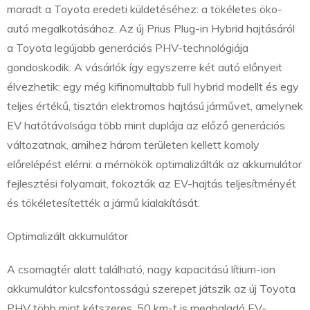
maradt a Toyota eredeti küldetéséhez: a tökéletes öko-
autó megalkotásához. Az új Prius Plug-in Hybrid hajtásáról
a Toyota legújabb generációs PHV-technológiája
gondoskodik. A vásárlók így egyszerre két autó előnyeit
élvezhetik: egy még kifinomultabb full hybrid modellt és egy
teljes értékű, tisztán elektromos hajtású járművet, amelynek
EV hatótávolsága több mint duplája az előző generációs
változatnak, amihez három területen kellett komoly
előrelépést elérni: a mérnökök optimalizálták az akkumulátor
fejlesztési folyamait, fokozták az EV-hajtás teljesítményét
és tökéletesítették a jármű kialakítását.
Optimalizált akkumulátor
A csomagtér alatt található, nagy kapacitású lítium-ion
akkumulátor kulcsfontosságú szerepet játszik az új Toyota
PHV több mint kétszeres, 50 km-t is meghaladó EV-