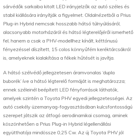
sárvédők sarkaiba kitolt LED irányjelzők az autó széles és
stabil kiállására irányítják a figyelmet. Oldalnézetből a Prius
Plug-in Hybrid nemcsak hosszabb hátsó túlnyúlásáról,
alacsonyabb motorházáról és hátsó légterelőjéről ismerhető
fel, hanem a csak a PHV-modellhez kínált, kéttónusú
fényezéssel díszített, 15 colos könnyűfém keréktárcsákról
is, amelyeknek kialakítása a fékek hűtését is javítja.
A hátsó szélvédő jellegzetesen áramvonalas ‘dupla
buborék’ íve a hátsó légterelő formáját is meghatározza;
ennek széleinél beépített LED fényforrások láthatók,
amelyek szintén a Toyota PHV egyedi jellegzetességei. Az
autó csekély üzemanyag-fogyasztásában kulcsfontosságú
szerepet játszik az átfogó aerodinamikai csomag, aminek
köszönhetően a Prius Plug-in Hybrid légellenállási
együtthatója mindössze 0,25 Cw. Az új Toyota PHV jól