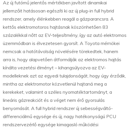
Az új futómű jelentős mértékben javított dinamikai
jellemzőit hatásosan egészíti ki az új plug-in full hybrid
rendszer, amely élénkebben reagál a gázparancsra. A
kettős elektromotoros hajtásnak köszönhetően 83
százalékkal nőtt az EV-teljesítmény, így az autó elektromos
üzemmódban is élvezetesen gyorsít. A Toyota mérnökei
nemcsak a hatótávolság növelésére törekedtek, hanem
arra is, hogy alapvetően átformálják az elektromos hajtás
kínálta vezetési élményt – kihangsúlyozva az EV-
modelleknek azt az egyedi tulajdonságát, hogy úgy érződik,
mintha az elektromotor közvetlenül hajtaná meg a
kerekeket, valamint a széles nyomatéktartományt, a
lineáris gázreakciót és a véget nem érő gyorsulás
benyomását. A full hybrid rendszer új sebességváltó-
differenciálmű egysége és új, nagy hatékonyságú PCU
rendszervezérlő egysége kimagasló működési