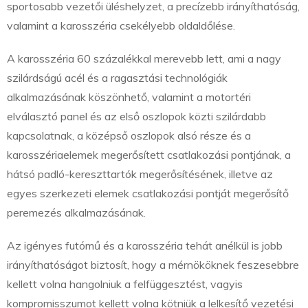
sportosabb vezetői üléshelyzet, a precízebb irányíthatóság,
valamint a karosszéria csekélyebb oldaldőlése.
A karosszéria 60 százalékkal merevebb lett, ami a nagy
szilárdságú acél és a ragasztási technológiák
alkalmazásának köszönhető, valamint a motortéri
elválasztó panel és az első oszlopok közti szilárdabb
kapcsolatnak, a középső oszlopok alsó része és a
karosszériaelemek megerősített csatlakozási pontjának, a
hátsó padló-kereszttartók megerősítésének, illetve az
egyes szerkezeti elemek csatlakozási pontját megerősítő
peremezés alkalmazásának.
Az igényes futómű és a karosszéria tehát anélkül is jobb
irányíthatóságot biztosít, hogy a mérnököknek feszesebbre
kellett volna hangolniuk a felfüggesztést, vagyis
kompromisszumot kellett volna kötniük a lelkesítő vezetési