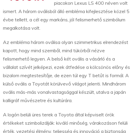
piacokon Lexus LS 400 néven volt
ismert. A három oválisból álló embléma kifejlesztése közel 5
évbe tellett, a cél egy markáns, jól felismerhető szimbólum
megalkotása volt.
Az embléma három oválisa olyan szimmetrikus elrendezést
kapott, hogy mind szemből, mind tükörből nézve
felismerhető legyen. A belső két ovális a vásárló és a
vállalat szívét jelképezi, ezek átfedése a kölcsönös előny és
bizalom megtestesítője, de ezen túl egy T betűt is formál. A
külső ovális a Toyotát körülvevő világot jelenti. Mindhárom
ovális más-más vonalvastagsággal készült, utalva a japán
kalligráf művészetre és kultúrára.
A logón belüli üres terek a Toyota által képviselt örök
értékeket szimbolizálják: kiváló minőség, várakozáson felüli
érték, vezetési élmény, teljesség és innováció a biztonság