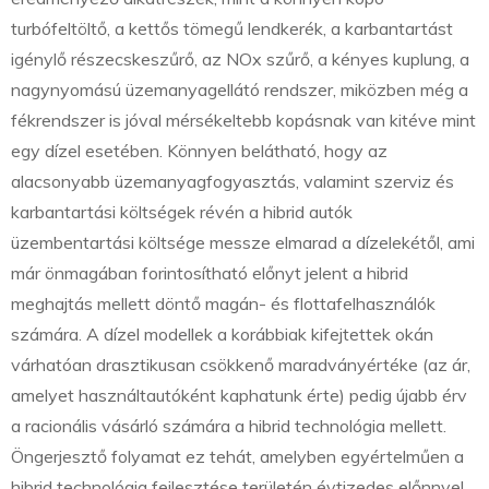
turbófeltöltő, a kettős tömegű lendkerék, a karbantartást
igénylő részecskeszűrő, az NOx szűrő, a kényes kuplung, a
nagynyomású üzemanyagellátó rendszer, miközben még a
fékrendszer is jóval mérsékeltebb kopásnak van kitéve mint
egy dízel esetében. Könnyen belátható, hogy az
alacsonyabb üzemanyagfogyasztás, valamint szerviz és
karbantartási költségek révén a hibrid autók
üzembentartási költsége messze elmarad a dízelekétől, ami
már önmagában forintosítható előnyt jelent a hibrid
meghajtás mellett döntő magán- és flottafelhasználók
számára. A dízel modellek a korábbiak kifejtettek okán
várhatóan drasztikusan csökkenő maradványértéke (az ár,
amelyet használtautóként kaphatunk érte) pedig újabb érv
a racionális vásárló számára a hibrid technológia mellett.
Öngerjesztő folyamat ez tehát, amelyben egyértelműen a
hibrid technológia fejlesztése területén évtizedes előnnyel