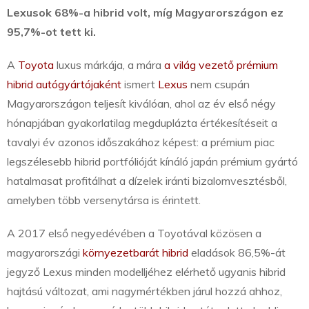
Lexusok 68%-a hibrid volt, míg Magyarországon ez
95,7%-ot tett ki.
A
Toyota
luxus márkája, a mára
a világ vezető prémium
hibrid autógyártójaként
ismert
Lexus
nem csupán
Magyarországon teljesít kiválóan, ahol az év első négy
hónapjában gyakorlatilag megduplázta értékesítéseit a
tavalyi év azonos időszakához képest: a prémium piac
legszélesebb hibrid portfólióját kínáló japán prémium gyártó
hatalmasat profitálhat a dízelek iránti bizalomvesztésből,
amelyben több versenytársa is érintett.
A 2017 első negyedévében a Toyotával közösen a
magyarországi
környezetbarát hibrid
eladások 86,5%-át
jegyző Lexus minden modelljéhez elérhető ugyanis hibrid
hajtású változat, ami nagymértékben járul hozzá ahhoz,