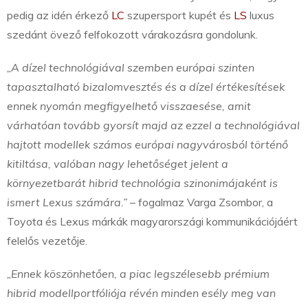
pedig az idén érkező
LC
szupersport kupét és
LS
luxus
szedánt övező felfokozott várakozásra gondolunk.
„A dízel technológiával szemben európai szinten
tapasztalható bizalomvesztés és a dízel értékesítések
ennek nyomán megfigyelhető visszaesése, amit
várhatóan tovább gyorsít majd az ezzel a technológiával
hajtott modellek számos európai nagyvárosból történő
kitiltása, valóban nagy lehetőséget jelent a
környezetbarát hibrid technológia szinonimájaként is
ismert Lexus számára.”
– fogalmaz Varga Zsombor, a
Toyota és Lexus márkák magyarországi kommunikációjáért
felelős vezetője.
„Ennek köszönhetően, a piac legszélesebb prémium
hibrid modellportfóliója révén minden esély meg van