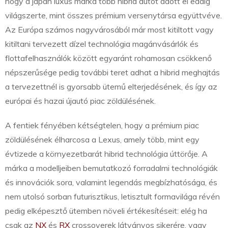
hogy a japán luxus márka több hibrid autót adott el eddig
világszerte, mint összes prémium versenytársa együttvéve.
Az Európa számos nagyvárosából már most kitiltott vagy
kitiltani tervezett dízel technológia magánvásárlók és
flottafelhasználók között egyaránt rohamosan csökkenő
népszerűsége pedig további teret adhat a hibrid meghajtás
a tervezettnél is gyorsabb ütemű elterjedésének, és így az
európai és hazai újautó piac zöldülésének.
A fentiek fényében kétségtelen, hogy a prémium piac
zöldülésének élharcosa a Lexus, amely több, mint egy
évtizede a környezetbarát hibrid technológia úttörője. A
márka a modelljeiben bemutatkozó forradalmi technológiák
és innovációk sora, valamint legendás megbízhatósága, és
nem utolsó sorban futurisztikus, letisztult formavilága révén
pedig elképesztő ütemben növeli értékesítéseit: elég ha
csak az
NX
és
RX
crossoverek látványos sikerére, vagy