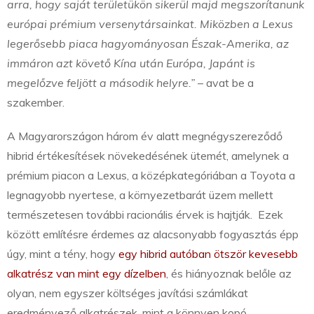
arra, hogy saját területükön sikerül majd megszorítanunk
európai prémium versenytársainkat. Miközben a Lexus
legerősebb piaca hagyományosan Észak-Amerika, az
immáron azt követő Kína után Európa, Japánt is
megelőzve feljött a második helyre.”
– avat be a
szakember.
A Magyarországon három év alatt megnégyszereződő
hibrid értékesítések növekedésének ütemét, amelynek a
prémium piacon a Lexus, a középkategóriában a Toyota a
legnagyobb nyertese, a környezetbarát üzem mellett
természetesen további racionális érvek is hajtják. Ezek
között említésre érdemes az alacsonyabb fogyasztás épp
úgy, mint a tény, hogy
egy hibrid autóban ötször kevesebb
alkatrész van mint egy dízelben
, és hiányoznak belőle az
olyan, nem egyszer költséges javítási számlákat
eredményező alkatrészek, mint a könnyen kopó