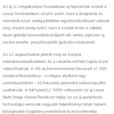
Az új LC megalkotása forradalmian új fejezetnek számít a
Lexus történetében; részint azért, mert a dizájnerek és
mérnökök közti, eddig példátlan együttműködéssel valósult
meg, részint pedig azért, mert e modell révén a vállalat
olyan globális luxusmárkává lépett elő, amely egészen új
szintre emelte presztízsautók gyártási módszereit.
Az LC augusztusban jelenik meg az európai
márkakereskedésekben, és a vásárlók kétféle hajtás közül
választhatnak. A V8-as benzinmotorral felszerelt LC 500
modell erőforrásához – a világon elsőként egy
személyautóban – 10 fokozatú automata sebességváltó
csatlakozik. A full hybrid LC 500h változatot az új Lexus
Multi Stage Hybrid Rendszer hajtja: ez az új generációs
technológia nemcsak nagyobb teljesítményt kínál, hanem
bőségesebb forgatónyomatékával és közvetlenebb,