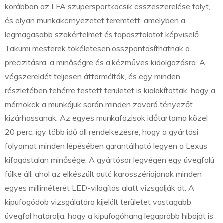
korábban az LFA szupersportkocsik összeszerelése folyt,
és olyan munkakörnyezetet teremtett, amelyben a
legmagasabb szakértelmet és tapasztalatot képviselő
Takumi mesterek tökéletesen összpontosíthatnak a
precizitásra, a minőségre és a kézműves kidolgozásra. A
végszereldét teljesen átformálták, és egy minden
részletében fehérre festett területet is kialakítottak, hogy a
mérnökök a munkájuk során minden zavaró tényezőt
kizárhassanak. Az egyes munkafázisok időtartama közel
20 perc, így több idő áll rendelkezésre, hogy a gyártási
folyamat minden lépésében garantálható legyen a Lexus
kifogástalan minősége. A gyártósor legvégén egy üvegfalú
fülke áll, ahol az elkészült autó karosszériájának minden
egyes milliméterét LED-világítás alatt vizsgálják át. A
kipufogódob vizsgálatára kijelölt területet vastagabb
üvegfal határolja, hogy a kipufogóhang legapróbb hibáját is