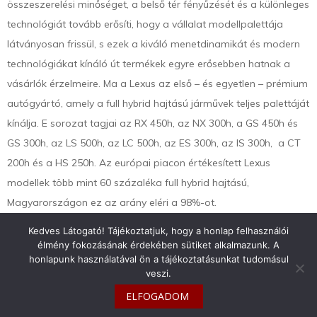
összeszerelési minőséget, a belső tér fényűzését és a különleges
technológiát tovább erősíti, hogy a vállalat modellpalettája
látványosan frissül, s ezek a kiváló menetdinamikát és modern
technológiákat kínáló út termékek egyre erősebben hatnak a
vásárlók érzelmeire. Ma a Lexus az első – és egyetlen – prémium
autógyártó, amely a full hybrid hajtású járművek teljes palettáját
kínálja. E sorozat tagjai az RX 450h, az NX 300h, a GS 450h és
GS 300h, az LS 500h, az LC 500h, az ES 300h, az IS 300h, a CT
200h és a HS 250h. Az európai piacon értékesített Lexus
modellek több mint 60 százaléka full hybrid hajtású,
Magyarországon ez az arány eléri a 98%-ot.
Kedves Látogató! Tájékoztatjuk, hogy a honlap felhasználói
élmény fokozásának érdekében sütiket alkalmazunk. A
honlapunk használatával ön a tájékoztatásunkat tudomásul
veszi.
info@toyotaclub.hu
ELFOGADOM
Copyright © 2026
Toyota Klub Magyarország