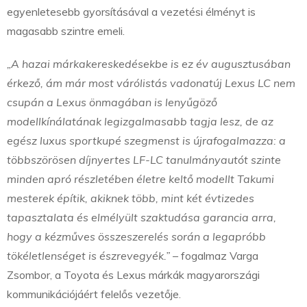
egyenletesebb gyorsításával a vezetési élményt is
magasabb szintre emeli.
„A hazai márkakereskedésekbe is ez év augusztusában
érkező, ám már most várólistás vadonatúj Lexus LC nem
csupán a Lexus önmagában is lenyűgöző
modellkínálatának legizgalmasabb tagja lesz, de az
egész luxus sportkupé szegmenst is újrafogalmazza: a
többszörösen díjnyertes LF-LC tanulmányautót szinte
minden apró részletében életre keltő modellt Takumi
mesterek építik, akiknek több, mint két évtizedes
tapasztalata és elmélyült szaktudása garancia arra,
hogy a kézműves összeszerelés során a legapróbb
tökéletlenséget is észrevegyék.”
– fogalmaz Varga
Zsombor, a Toyota és Lexus márkák magyarországi
kommunikációjáért felelős vezetője.