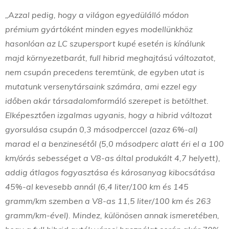
„Azzal pedig, hogy a világon egyedülálló módon
prémium gyártóként minden egyes modellünkhöz
hasonlóan az LC szupersport kupé esetén is kínálunk
majd környezetbarát, full hibrid meghajtású változatot,
nem csupán precedens teremtünk, de egyben utat is
mutatunk versenytársaink számára, ami ezzel egy
időben akár társadalomformáló szerepet is betölthet.
Elképesztően izgalmas ugyanis, hogy a hibrid változat
gyorsulása csupán 0,3 másodperccel (azaz 6%-al)
marad el a benzinesétől (5,0 másodperc alatt éri el a 100
km/órás sebességet a V8-as által produkált 4,7 helyett),
addig átlagos fogyasztása és károsanyag kibocsátása
45%-al kevesebb annál (6,4 liter/100 km és 145
gramm/km szemben a V8-as 11,5 liter/100 km és 263
gramm/km-ével). Mindez, különösen annak ismeretében,