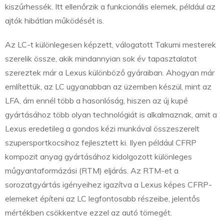
kiszűrhessék. Itt ellenőrzik a funkcionális elemek, például az
ajtók hibátlan működését is.
Az LC-t különlegesen képzett, válogatott Takumi mesterek
szerelik össze, akik mindannyian sok év tapasztalatot
szereztek már a Lexus különböző gyáraiban. Ahogyan már
említettük, az LC ugyanabban az üzemben készül, mint az
LFA, ám ennél több a hasonlóság, hiszen az új kupé
gyártásához több olyan technológiát is alkalmaznak, amit a
Lexus eredetileg a gondos kézi munkával összeszerelt
szupersportkocsihoz fejlesztett ki. Ilyen például CFRP
kompozit anyag gyártásához kidolgozott különleges
műgyantaformázási (RTM) eljárás. Az RTM-et a
sorozatgyártás igényeihez igazítva a Lexus képes CFRP-
elemeket építeni az LC legfontosabb részeibe, jelentős
mértékben csökkentve ezzel az autó tömegét.