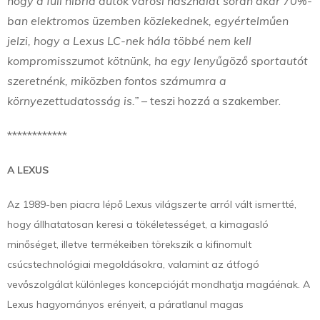
hogy a full hibrid autók városi használat során akár 70%-
ban elektromos üzemben közlekednek, egyértelműen
jelzi, hogy a Lexus LC-nek hála többé nem kell
kompromisszumot kötnünk, ha egy lenyűgöző sportautót
szeretnénk, miközben fontos számumra a
környezettudatosság is.”
– teszi hozzá a szakember.
************
A LEXUS
Az 1989-ben piacra lépő Lexus világszerte arról vált ismertté,
hogy állhatatosan keresi a tökéletességet, a kimagasló
minőséget, illetve termékeiben törekszik a kifinomult
csúcstechnológiai megoldásokra, valamint az átfogó
vevőszolgálat különleges koncepcióját mondhatja magáénak. A
Lexus hagyományos erényeit, a páratlanul magas