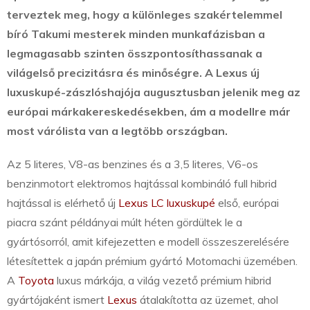
terveztek meg, hogy a különleges szakértelemmel
bíró Takumi mesterek minden munkafázisban a
legmagasabb szinten összpontosíthassanak a
világelső precizitásra és minőségre. A Lexus új
luxuskupé-zászlóshajója augusztusban jelenik meg az
európai márkakereskedésekben, ám a modellre már
most várólista van a legtöbb országban.
Az 5 literes, V8-as benzines és a 3,5 literes, V6-os
benzinmotort elektromos hajtással kombináló full hibrid
hajtással is elérhető új
Lexus LC luxuskupé
első, európai
piacra szánt példányai múlt héten gördültek le a
gyártósorról, amit kifejezetten e modell összeszerelésére
létesítettek a japán prémium gyártó Motomachi üzemében.
A
Toyota
luxus márkája, a világ vezető prémium hibrid
gyártójaként ismert
Lexus
átalakította az üzemet, ahol