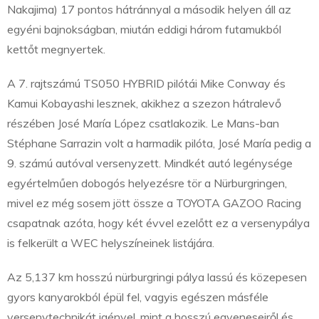
Nakajima) 17 pontos hátránnyal a második helyen áll az
egyéni bajnokságban, miután eddigi három futamukból
kettőt megnyertek.
A 7. rajtszámú TS050 HYBRID pilótái Mike Conway és
Kamui Kobayashi lesznek, akikhez a szezon hátralevő
részében José María López csatlakozik. Le Mans-ban
Stéphane Sarrazin volt a harmadik pilóta, José María pedig a
9. számú autóval versenyzett. Mindkét autó legénysége
egyértelműen dobogós helyezésre tör a Nürburgringen,
mivel ez még sosem jött össze a TOYOTA GAZOO Racing
csapatnak azóta, hogy két évvel ezelőtt ez a versenypálya
is felkerült a WEC helyszíneinek listájára.
Az 5,137 km hosszú nürburgringi pálya lassú és közepesen
gyors kanyarokból épül fel, vagyis egészen másféle
versenytechnikát igényel, mint a hosszú egyeneseiről és