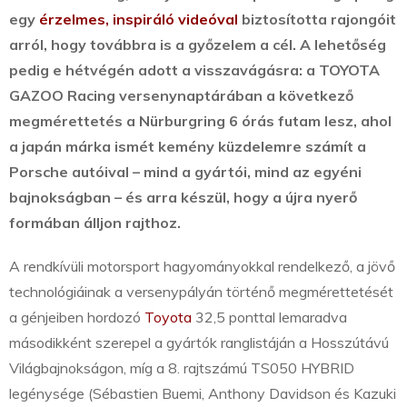
egy
érzelmes, inspiráló videóval
biztosította rajongóit
arról, hogy továbbra is a győzelem a cél. A lehetőség
pedig e hétvégén adott a visszavágásra: a TOYOTA
GAZOO Racing versenynaptárában a következő
megmérettetés a Nürburgring 6 órás futam lesz, ahol
a japán márka ismét kemény küzdelemre számít a
Porsche autóival – mind a gyártói, mind az egyéni
bajnokságban – és arra készül, hogy a újra nyerő
formában álljon rajthoz.
A rendkívüli motorsport hagyományokkal rendelkező, a jövő
technológiáinak a versenypályán történő megmérettetését
a génjeiben hordozó
Toyota
32,5 ponttal lemaradva
másodikként szerepel a gyártók ranglistáján a Hosszútávú
Világbajnokságon, míg a 8. rajtszámú TS050 HYBRID
legénysége (Sébastien Buemi, Anthony Davidson és Kazuki