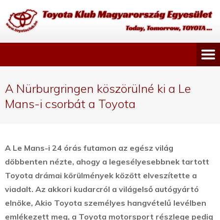
A Nürburgringen köszörülné ki a Le
Mans-i csorbát a Toyota
A Le Mans-i 24 órás futamon az egész világ
döbbenten nézte, ahogy a legesélyesebbnek tartott
Toyota drámai körülmények között elveszítette a
viadalt.
Az akkori kudarcról a világelső autógyártó
elnöke, Akio Toyota személyes hangvételű levélben
emlékezett meg, a Toyota motorsport részlege pedig