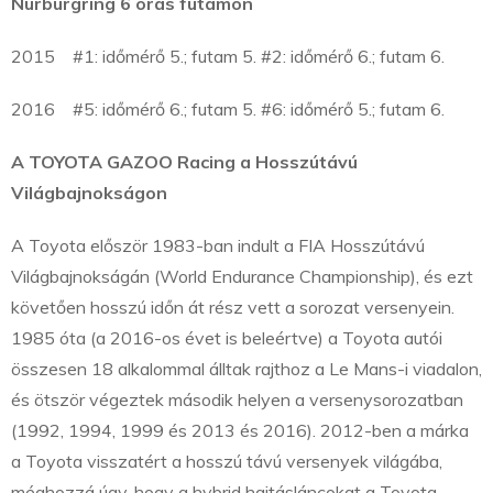
Nürburgring 6 órás futamon
2015 #1: időmérő 5.; futam 5. #2: időmérő 6.; futam 6.
2016 #5: időmérő 6.; futam 5. #6: időmérő 5.; futam 6.
A TOYOTA GAZOO Racing a Hosszútávú
Világbajnokságon
A Toyota először 1983-ban indult a FIA Hosszútávú
Világbajnokságán (World Endurance Championship), és ezt
követően hosszú időn át rész vett a sorozat versenyein.
1985 óta (a 2016-os évet is beleértve) a Toyota autói
összesen 18 alkalommal álltak rajthoz a Le Mans-i viadalon,
és ötször végeztek második helyen a versenysorozatban
(1992, 1994, 1999 és 2013 és 2016). 2012-ben a márka
a Toyota visszatért a hosszú távú versenyek világába,
méghozzá úgy, hogy a hybrid hajtásláncokat a Toyota