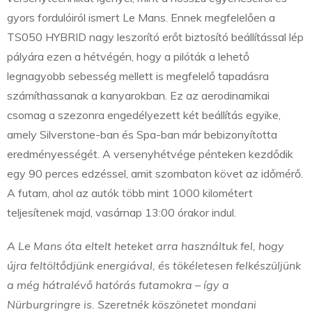
gyors fordulóiról ismert Le Mans. Ennek megfelelően a
TS050 HYBRID nagy leszorító erőt biztosító beállítással lép
pályára ezen a hétvégén, hogy a pilóták a lehető
legnagyobb sebesség mellett is megfelelő tapadásra
számíthassanak a kanyarokban. Ez az aerodinamikai
csomag a szezonra engedélyezett két beállítás egyike,
amely Silverstone-ban és Spa-ban már bebizonyította
eredményességét. A versenyhétvége pénteken kezdődik
egy 90 perces edzéssel, amit szombaton követ az időmérő.
A futam, ahol az autók több mint 1000 kilométert
teljesítenek majd, vasárnap 13:00 órakor indul.
A Le Mans óta eltelt heteket arra használtuk fel, hogy
újra feltöltődjünk energiával, és tökéletesen felkészüljünk
a még hátralévő hatórás futamokra – így a
Nürburgringre is. Szeretnék köszönetet mondani