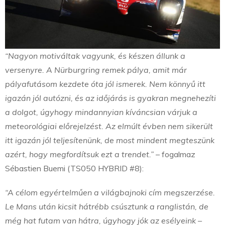
“Nagyon motiváltak vagyunk, és készen állunk a
versenyre. A Nürburgring remek pálya, amit már
pályafutásom kezdete óta jól ismerek. Nem könnyű itt
igazán jól autózni, és az időjárás is gyakran megnehezíti
a dolgot, úgyhogy mindannyian kíváncsian várjuk a
meteorológiai előrejelzést. Az elmúlt évben nem sikerült
itt igazán jól teljesítenünk, de most mindent megteszünk
azért, hogy megfordítsuk ezt a trendet.”
– fogalmaz
Sébastien Buemi (TS050 HYBRID #8):
“A célom egyértelműen a világbajnoki cím megszerzése.
Le Mans után kicsit hátrébb csúsztunk a ranglistán, de
még hat futam van hátra, úgyhogy jók az esélyeink –