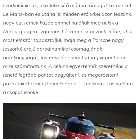
szurkolóinknak, akik lelkesítő módon támogattak minket
Le Mans-ban és utána is; minden erőnkkel azon leszünk,
hogy ezt remek küzdelemmel háláljuk meg nekik a
Nürburgringen. Izgalmas hétvégének nézünk elébe, ahol
most először tapasztaljuk majd meg a Porsche nagy
leszorító erejű aerodinamikai csomagjának
hatékonyságát, így egyelőre nem tudhatjuk pontosan,
mire számíthatunk. A célunk egyértelmű: szeretnénk a
lehető legtöbb pontot begyűjteni, és megerősíteni
pozíciónkat a világbajnokságon.”
– fogalmaz Toshio Sato,
a csapat elnöke.