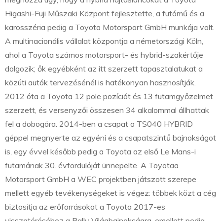
Higashi-Fuji Műszaki Központ fejlesztette, a futómű és a
karosszéria pedig a Toyota Motorsport GmbH munkája volt.
A multinacionális vállalat központja a németországi Köln,
ahol a Toyota számos motorsport- és hybrid-szakértője
dolgozik; ők egyébként az itt szerzett tapasztalatukat a
közúti autók tervezésénél is hatékonyan hasznosítják.
2012 óta a Toyota 12 pole pozíciót és 13 futamgyőzelmet
szerzett, és versenyzői összesen 34 alkalommal állhattak
fel a dobogóra. 2014-ben a csapat a TS040 HYBRID
géppel megnyerte az egyéni és a csapatszintű bajnokságot
is, egy évvel később pedig a Toyota az első Le Mans-i
futamának 30. évfordulóját ünnepelte. A Toyotaa
Motorsport GmbH a WEC projektben játszott szerepe
mellett egyéb tevékenységeket is végez: többek közt a cég
biztosítja az erőforrásokat a Toyota 2017-es
visszatéréséhez a Rally Világbajnokságra, emellett pedig