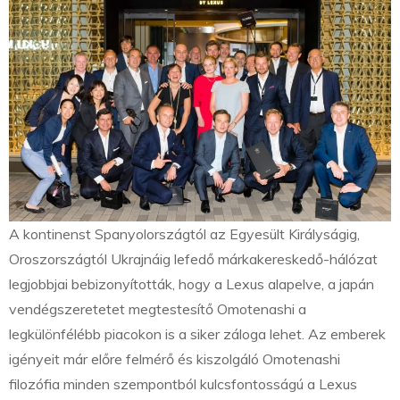
A kontinenst Spanyolországtól az Egyesült Királyságig,
Oroszországtól Ukrajnáig lefedő márkakereskedő-hálózat
legjobbjai bebizonyították, hogy a Lexus alapelve, a japán
vendégszeretetet megtestesítő Omotenashi a
legkülönfélébb piacokon is a siker záloga lehet. Az emberek
igényeit már előre felmérő és kiszolgáló Omotenashi
filozófia minden szempontból kulcsfontosságú a Lexus