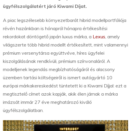
ügyfélszolgálatért járó Kiwami Díjat.
A piac legszélesebb környezetbarát hibrid modellportfóliója
révén hazánkban is hónapról hónapra értékesítési
rekordokat döntögető japán luxus márka, a
Lexus
, amely
világszerte több hibrid modellt értékesített, mint valamennyi
prémium versenytársa együttvéve, híres ügyfelei
kiszolgálásának rendkívüli, prémium színvonaláról. A
modelljenek legendás megbízhatóságáról és alacsony
üzemben tartási költségeiről is ismert autógyártó 10
európai márkakereskedést tüntetett ki a Kiwami Díjjal: ezt a
megtisztelő címet azok kapják, akik élen járnak a márka
imázsát immár 27 éve meghatározó kiváló
ügyfélszolgálatban.