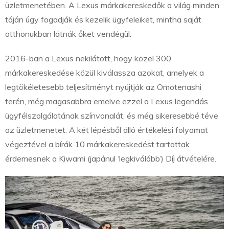
üzletmenetében. A Lexus márkakereskedők a világ minden
táján úgy fogadják és kezelik ügyfeleiket, mintha saját
otthonukban látnák őket vendégül.
2016-ban a Lexus nekilátott, hogy közel 300
márkakereskedése közül kiválassza azokat, amelyek a
legtökéletesebb teljesítményt nyújtják az Omotenashi
terén, még magasabbra emelve ezzel a Lexus legendás
ügyfélszolgálatának színvonalát, és még sikeresebbé téve
az üzletmenetet. A két lépésből álló értékelési folyamat
végeztével a bírák 10 márkakereskedést tartottak
érdemesnek a Kiwami (japánul ‘legkiválóbb’) Díj átvételére.