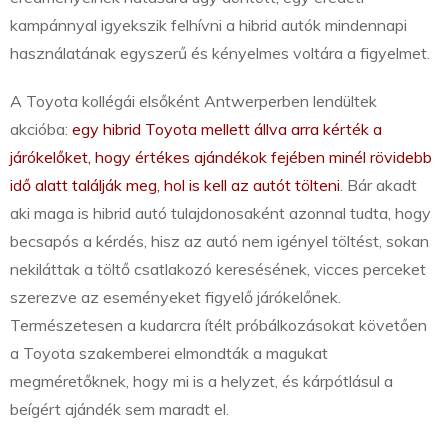
kampánnyal igyekszik felhívni a hibrid autók mindennapi
használatának egyszerű és kényelmes voltára a figyelmet.
A Toyota kollégái elsőként Antwerperben lendültek
akcióba:
egy hibrid Toyota mellett állva arra kérték a
járókelőket, hogy értékes ajándékok fejében minél rövidebb
idő alatt találják meg, hol is kell az autót tölteni
. Bár akadt
aki maga is hibrid autó tulajdonosaként azonnal tudta, hogy
becsapós a kérdés, hisz az autó nem igényel töltést, sokan
nekiláttak a töltő csatlakozó keresésének, vicces perceket
szerezve az eseményeket figyelő járókelőnek.
Természetesen a kudarcra ítélt próbálkozásokat követően
a Toyota szakemberei elmondták a magukat
megméretőknek, hogy mi is a helyzet, és kárpótlásul a
beígért ajándék sem maradt el.