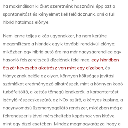
ha maximálisan ki őket szeretnénk használni, épp azt a
spontaneitást és kényelmet kell feláldoznunk, ami a full
hibrid hatalmas előnye.
Nem lenne teljes a kép ugyanakkor, ha nem kerülne
megemlítésre a hibridek egyik további rendkívüli előnye:
miközben egy hibrid autó ára ma már nagyságrendileg egy
hasonló felszereltségű dízelének felel meg,
egy hibridben
ötször kevesebb alkatrész van mint egy dízelben
, és
hiányoznak belőle az olyan, könnyen költséges javítási
számlákat eredményező alkatrészek, mint a könnyen kopó
turbófeltöltő, a kettős tömegű lendkerék, a karbantartást
igénylő részecskeszűrő, az NOx szűrő, a kényes kuplung, a
nagynyomású üzemanyagellátó rendszer, miközben még a
fékrendszer is jóval mérsékeltebb kopásnak van kitéve,
mint egy dízel esetében. Mindez megmagyarázza, hogy a