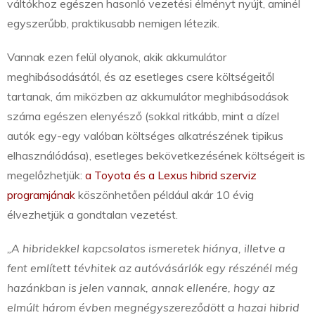
váltókhoz egészen hasonló vezetési élményt nyújt, aminél
egyszerűbb, praktikusabb nemigen létezik.
Vannak ezen felül olyanok, akik akkumulátor
meghibásodásától, és az esetleges csere költségeitől
tartanak, ám miközben az akkumulátor meghibásodások
száma egészen elenyésző (sokkal ritkább, mint a dízel
autók egy-egy valóban költséges alkatrészének tipikus
elhasználódása), esetleges bekövetkezésének költségeit is
megelőzhetjük:
a Toyota és a Lexus hibrid szerviz
programjának
köszönhetően például akár 10 évig
élvezhetjük a gondtalan vezetést.
„A hibridekkel kapcsolatos ismeretek hiánya, illetve a
fent említett tévhitek az autóvásárlók egy részénél még
hazánkban is jelen vannak, annak ellenére, hogy az
elmúlt három évben megnégyszereződött a hazai hibrid