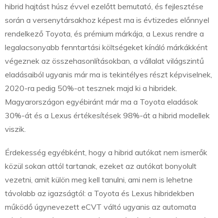
hibrid hajtást húsz évvel ezelőtt bemutató, és fejlesztése
során a versenytársakhoz képest ma is évtizedes előnnyel
rendelkező Toyota, és prémium márkája, a Lexus rendre a
legalacsonyabb fenntartási költségeket kínáló márkákként
végeznek az összehasonlításokban, a vállalat világszintű
eladásaiból ugyanis már ma is tekintélyes részt képviselnek,
2020-ra pedig 50%-ot tesznek majd ki a hibridek.
Magyarországon egyébiránt már ma a Toyota eladások
30%-át és a Lexus értékesítések 98%-át a hibrid modellek
viszik.
Érdekesség egyébként, hogy a hibrid autókat nem ismerők
közül sokan attól tartanak, ezeket az autókat bonyolult
vezetni, amit külön meg kell tanulni, ami nem is lehetne
távolabb az igazságtól: a Toyota és Lexus hibridekben
működő úgynevezett eCVT váltó ugyanis az automata