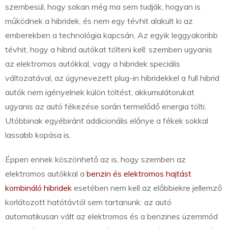
szembesül, hogy sokan még ma sem tudják, hogyan is
működnek a hibridek, és nem egy tévhit alakult ki az
emberekben a technológia kapcsán. Az egyik leggyakoribb
tévhit, hogy a hibrid autókat tölteni kell: szemben ugyanis
az elektromos autókkal, vagy a hibridek speciális
változatával, az úgynevezett plug-in hibridekkel a full hibrid
autók nem igényelnek külön töltést, akkumulátorukat
ugyanis az autó fékezése során termelődő energia tölti.
Utóbbinak egyébiránt addicionális előnye a fékek sokkal
lassabb kopása is.
Éppen ennek köszönhető az is, hogy szemben az
elektromos autókkal a
benzin és elektromos hajtást
kombináló hibridek
esetében nem kell az előbbiekre jellemző
korlátozott hatótávtól sem tartanunk: az autó
automatikusan vált az elektromos és a benzines üzemmód