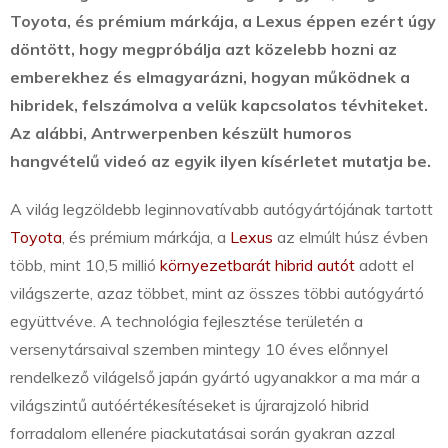
Toyota, és prémium márkája, a Lexus éppen ezért úgy
döntött, hogy megpróbálja azt közelebb hozni az
emberekhez és elmagyarázni, hogyan működnek a
hibridek, felszámolva a velük kapcsolatos tévhiteket.
Az alábbi, Antrwerpenben készült humoros
hangvételű videó az egyik ilyen kísérletet mutatja be.
A világ legzöldebb leginnovatívabb autógyártójának tartott
Toyota
, és prémium márkája, a
Lexus
az elmúlt húsz évben
több, mint 10,5 millió
környezetbarát hibrid autót
adott el
világszerte, azaz többet, mint az összes többi autógyártó
együttvéve. A technológia fejlesztése területén a
versenytársaival szemben mintegy 10 éves előnnyel
rendelkező világelső japán gyártó ugyanakkor a ma már a
világszintű autóértékesítéseket is újrarajzoló hibrid
forradalom ellenére piackutatásai során gyakran azzal