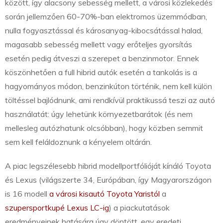
között, így alacsony sebesség mellett, a városi közlekedés
során jellemzően 60-70%-ban elektromos üzemmódban,
nulla fogyasztással és károsanyag-kibocsátással halad,
magasabb sebesség mellett vagy erőteljes gyorsítás
esetén pedig átveszi a szerepet a benzinmotor. Ennek
köszönhetően a full hibrid autók esetén a tankolás is a
hagyományos módon, benzinkúton történik, nem kell külön
töltéssel bajlódnunk, ami rendkívül praktikussá teszi az autó
használatát: úgy lehetünk környezetbarátok (és nem
mellesleg autózhatunk olcsóbban), hogy közben semmit
sem kell feláldoznunk a kényelem oltárán.
A piac legszélesebb hibrid modellportfólióját kínáló Toyota
és Lexus (világszerte 34, Európában, így Magyarországon
is 16 modell
a városi kisautó Toyota Yaristól
a
szupersportkupé Lexus LC-ig
) a piackutatások
eredményeinek hatására úgy döntött, egy eredeti