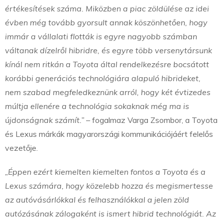
értékesítések száma. Miközben a piac zöldülése az idei
évben még tovább gyorsult annak köszönhetően, hogy
immár a vállalati flották is egyre nagyobb számban
váltanak dízelről hibridre, és egyre több versenytársunk
kínál nem ritkán a Toyota által rendelkezésre bocsátott
korábbi generációs technológiára alapuló hibrideket,
nem szabad megfeledkeznünk arról, hogy két évtizedes
múltja ellenére a technológia sokaknak még ma is
újdonságnak számít.”
– fogalmaz Varga Zsombor, a Toyota
és Lexus márkák magyarországi kommunikációjáért felelős
vezetője.
„Éppen ezért kiemelten kiemelten fontos a Toyota és a
Lexus számára, hogy közelebb hozza és megismertesse
az autóvásárlókkal és felhasználókkal a jelen zöld
autózásának zálogaként is ismert hibrid technológiát. Az