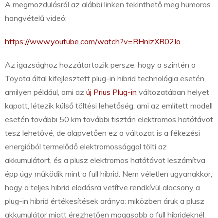
A megmozdulásról az alábbi linken tekinthető meg humoros
hangvételű videó:
https://www.youtube.com/watch?v=RHnizXR02Io
Az igazsághoz hozzátartozik persze, hogy a szintén a
Toyota által kifejlesztett plug-in hibrid technológia esetén,
amilyen például, ami az
új Prius Plug-in
változatában helyet
kapott, létezik külső töltési lehetőség, ami az említett modell
esetén további 50 km további tisztán elektromos hatótávot
tesz lehetővé, de alapvetően ez a változat is a fékezési
energiából termelődő elektromossággal tölti az
akkumulátort, és a plusz elektromos hatótávot leszámítva
épp úgy működik mint a full hibrid. Nem véletlen ugyanakkor,
hogy a teljes hibrid eladásra vetítve rendkívül alacsony a
plug-in hibrid értékesítések aránya: miközben áruk a plusz
akkumulátor miatt érezhetően magasabb a full hibrideknél,