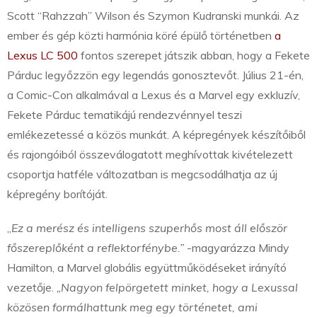
Scott “Rahzzah” Wilson és Szymon Kudranski munkái. Az
ember és gép közti harmónia köré épülő történetben
a
Lexus LC 500
fontos szerepet játszik abban, hogy a Fekete
Párduc legyőzzön egy legendás gonosztevőt. Július 21-én,
a Comic-Con alkalmával a Lexus és a Marvel egy exkluzív,
Fekete Párduc tematikájú rendezvénnyel teszi
emlékezetessé a közös munkát. A képregények készítőiből
és rajongóiból összeválogatott meghívottak kivételezett
csoportja hatféle változatban is megcsodálhatja az új
képregény borítóját.
„
Ez a merész és intelligens szuperhős most áll először
főszereplőként a reflektorfénybe.”
-magyarázza Mindy
Hamilton, a Marvel globális együttműködéseket irányító
vezetője.
„Nagyon felpörgetett minket, hogy a Lexussal
közösen formálhattunk meg egy történetet, ami