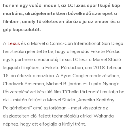
hanem egy valódi modell, az LC luxus sportkupé kap
markáns, akciójelenetekben bővelkedő szerepet a
filmben, amely tökéletesen ábrázolja az ember és a
gép kapcsolatát.
A
Lexus
és a Marvel a Comic-Con International: San Diego
fesztiválon jelentette be, hogy a legendás Fekete Párduc
egyik partnere a vadonatúj Lexus LC lesz a Marvel Stúdió
legújabb filmjében, a Fekete Párducban, ami 2018. február
16-án érkezik a mozikba. A Ryan Coogler rendezésében,
Chadwick Boseman, Michael B. Jordan és Lupita Nyong’o
főszereplésével készülő film T’Challa történetét mutatja be,
aki – miután feltűnt a Marvel Stúdió „Amerika Kapitány:
Polgárháború” című sztorijában – most visszatér az
elszigetelten élő, fejlett technológiájú afrikai Wakanda
néphez, hogy ott elfoglalja a királyi trónt.