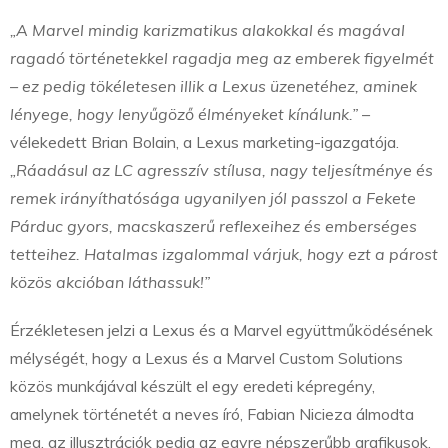
„A Marvel mindig karizmatikus alakokkal és magával
ragadó történetekkel ragadja meg az emberek figyelmét
– ez pedig tökéletesen illik a Lexus üzenetéhez, aminek
lényege, hogy lenyűgöző élményeket kínálunk.”
–
vélekedett Brian Bolain, a Lexus marketing-igazgatója.
„Ráadásul az LC agresszív stílusa, nagy teljesítménye és
remek irányíthatósága ugyanilyen jól passzol a Fekete
Párduc gyors, macskaszerű reflexeihez és emberséges
tetteihez. Hatalmas izgalommal várjuk, hogy ezt a párost
közös akcióban láthassuk!”
Érzékletesen jelzi a Lexus és a Marvel együttműködésének
mélységét, hogy a Lexus és a Marvel Custom Solutions
közös munkájával készült el egy eredeti képregény,
amelynek történetét a neves író, Fabian Nicieza álmodta
meg, az illusztrációk pedig az egyre népszerűbb grafikusok,