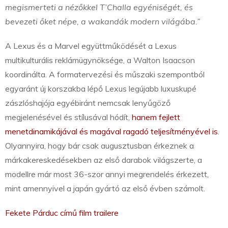
megismerteti a nézőkkel T’Challa egyéniségét, és
bevezeti őket népe, a wakandák modern világába.”
A Lexus és a Marvel együttműködését a Lexus
multikulturális reklámügynöksége, a Walton Isaacson
koordinálta. A formatervezési és műszaki szempontból
egyaránt új korszakba lépő Lexus legújabb luxuskupé
zászlóshajója egyébiránt nemcsak lenyűgöző
megjelenésével és stílusával hódít,
hanem fejlett
menetdinamikájával és magával ragadó teljesítményével is
.
Olyannyira, hogy bár csak augusztusban érkeznek a
márkakereskedésekben az első darabok világszerte, a
modellre már most 36-szor annyi megrendelés érkezett,
mint amennyivel a japán gyártó az első évben számolt.
Fekete Párduc című film trailere