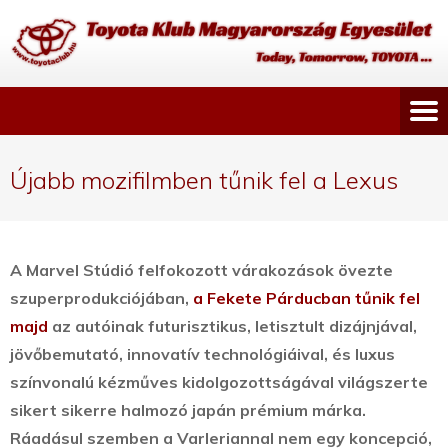
Újabb mozifilmben tűnik fel a Lexus
A
Marvel Stúdió felfokozott várakozások övezte
szuperprodukciójában,
a Fekete Párducban tűnik fel
majd
az autóinak futurisztikus, letisztult dizájnjával,
jövőbemutató, innovatív technológiáival, és luxus
színvonalú kézműves kidolgozottságával világszerte
sikert sikerre halmozó japán prémium márka.
Ráadásul szemben a Varleriannal nem egy koncepció,