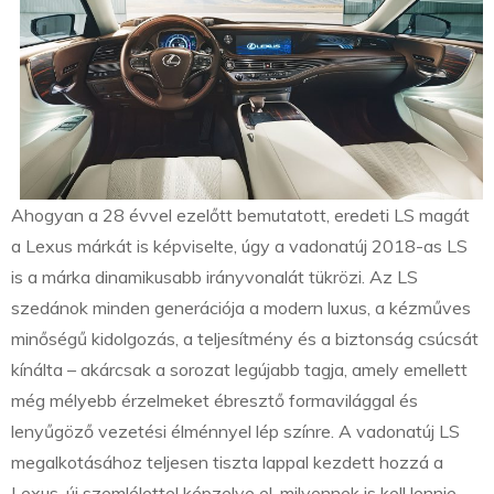
Ahogyan a 28 évvel ezelőtt bemutatott, eredeti LS magát
a Lexus márkát is képviselte, úgy a vadonatúj 2018-as LS
is a márka dinamikusabb irányvonalát tükrözi. Az LS
szedánok minden generációja a modern luxus, a kézműves
minőségű kidolgozás, a teljesítmény és a biztonság csúcsát
kínálta – akárcsak a sorozat legújabb tagja, amely emellett
még mélyebb érzelmeket ébresztő formavilággal és
lenyűgöző vezetési élménnyel lép színre. A vadonatúj LS
megalkotásához teljesen tiszta lappal kezdett hozzá a
Lexus, új szemlélettel képzelve el, milyennek is kell lennie