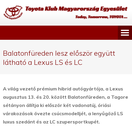
Balatonfüreden lesz először együtt
látható a Lexus LS és LC
A világ vezető prémium hibrid autógyártója, a Lexus
augusztus 13. és 20. között Balatonfüreden, a Tagore
sétányon állítja ki először két vadonatúj, óriási
várakozások övezte csúcsmodelljét, a lenyűgöző LS
luxus szedánt és az LC szupersportkupét.