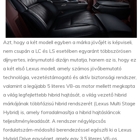
Azt, hogy a két modell egyben a márka jövőjét is képviseli,
nem csupán a LC és LS esetében egyaránt többszörösen
díjnyertes, iránymutató dizájn mutatja, hanem az is, hogy ez
a két első Lexus modell, amely számos jövőbemutató
technológia, vezetéstámogató és aktív biztonsági rendszer,
valamint a legújabb 5 literes V8-as motor mellett megkapta
a világ legfejlettebb hibrid hajtását, a világ vezető hibrid
márkájának többfázisú hibrid rendszerét (Lexus Multi Stage
Hybrid) is, amely forradalmasítja a hibrid hajtásláncok
teljesítményleadását. A rendszer négylépcsős
fordulatszám-módosító berendezéssel egészíti ki a Lexus
Hybrid Drive egységet, amely egy 3,5 literes V6-os