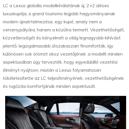
LC a Lexus globális modellkínálatának új, 2+2 üléses
luxuskupéja, a grand tourismo legjobb hagyományainak
modern újraértelmezése, egy kupé, amely nem a
versenypályára, hanem a közútra termett. Vezethetőségét,
közvetlenségét és kényelmét a világ legnagyobb kihívást
jelentő, legizgalmasabb útszakaszain finomították, így
különösen sok örömöt okoz vezetőjének: a modellt minden
aspektusában úgy tervezték, hogy egyedülálló vezetési
élményt nyújtson, miután a Lexus folyamatosan
tökéletesítette az LC teljesítményének, vezethetőségének
és rugózási komfortjának minden aspektusát.