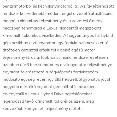
benzinmotorból és két villanymotorból áll. Az így létrehozott
rendszer közvetlenebb módon reagál a vezető utasításaira,
megnő a dinamikus teljesítmény és a vezetési élmény,
miközben fennmarad a Lexus hibridektől megszokott
kifinomult, takarékos viselkedés. A hagyományos full hybrid
gépkocsikban a villanymotor egy fordulatszámcsökkentő
áttételen keresztül erősíti fel a belső égésű motor
teljesítményét; az új többfázisú hibrid rendszer esetében
azonban a V6 benzinmotor és a villanymotor teljesítménye
egyaránt felerősíthető a négylépcsős fordulatszám-
módosító egység révén, így álló helyzetből gyorsítva jóval
nagyobb mértékű hajtóerő generálható, miközben
érvényesüll a Lexus Hybrid Drive hajtásláncokat
legendássá tevő kifinomult, takarékos üzem, még
kedvezőbb környezeti teljesítmény mellett.