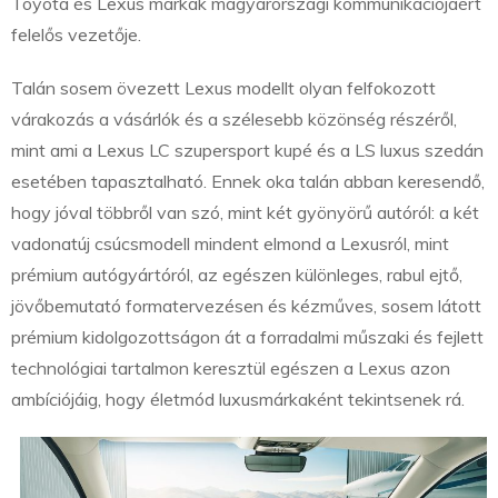
Toyota és Lexus márkák magyarországi kommunikációjáért
felelős vezetője.
Talán sosem övezett Lexus modellt olyan felfokozott
várakozás a vásárlók és a szélesebb közönség részéről,
mint ami a Lexus LC szupersport kupé és a LS luxus szedán
esetében tapasztalható. Ennek oka talán abban keresendő,
hogy jóval többről van szó, mint két gyönyörű autóról: a két
vadonatúj csúcsmodell mindent elmond a Lexusról, mint
prémium autógyártóról, az egészen különleges, rabul ejtő,
jövőbemutató formatervezésen és kézműves, sosem látott
prémium kidolgozottságon át a forradalmi műszaki és fejlett
technológiai tartalmon keresztül egészen a Lexus azon
ambíciójáig, hogy életmód luxusmárkaként tekintsenek rá.