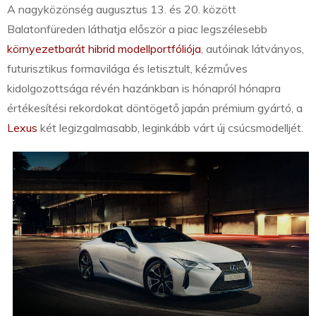
A nagyközönség augusztus 13. és 20. között
Balatonfüreden láthatja először a piac legszélesebb
környezetbarát hibrid modellportfóliója
, autóinak látványos,
futurisztikus formavilága és letisztult, kézműves
kidolgozottsága révén hazánkban is hónapról hónapra
értékesítési rekordokat döntögető japán prémium gyártó, a
Lexus
két legizgalmasabb, leginkább várt új csúcsmodelljét.