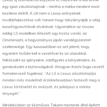
egy igazi zászlóshajónak – mintha a márka mindent most
kezdene elölről. A cél nem a Lexus erényeinek
továbbfejlesztése volt, hanem hogy túlszárnyalják a világ
luxusfogyasztóinak elvárásait. Ugyanakkor az összes
eddigi LS modellben létezett egy közös vonás: az
Omotenashi, a hagyományos japán vendégszeretet
szellemisége. Egy luxusautóban ez azt jelenti, hogy
egyaránt törődni kell a vezetővel és az utasokkal,
felkészülni az igényeikre, odafigyelni a kényelmükre, és
gondoskodni a biztonságukról. Ahogyan Koichi Suga vezető
formatervező fogalmaz: “
Az LS a Lexus zászlóshajója
minden más modellnél érzékletesebben testesíti meg a
Lexus történetét és imázsát, és jelképezi a márka
lényegét.”
Mindeközben az kézműves Takumi mesterek által épített