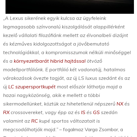
„A Lexus sikerének egyik kulcsa az ügyfeleink
legmagasabb színvonalú kiszolgálását alappillérként
kezelő vállalati filozófiánk mellett az élvonalbeli dizájnt
és kézműves kidolgozottságot a jövőbemutató
technológiákkal, a kompromisszumok nélküli minőséggel
és a
környezetbarát hibrid hajtással
ötvöző
modellportfóliónk. E portfólió két vadonatúj, hatalmas
várakozások övezte tagját, az új LS luxus szedánt és az
új
LC szupersportkupét
most először láthatja majd a
hazai nagyközönség, akik e mellett a többi
sikermodellünket, köztük az hihetetlenül népszerű
NX
és
RX
crossovereket, vagy épp az és
IS
és
GS
szedán
valamint az
RC
kupé sportos változatait is
megcsodálhatják majd.”
– fogalmaz Varga Zsombor, a