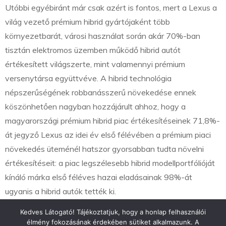
Utóbbi egyébiránt már csak azért is fontos, mert a Lexus a
világ vezető prémium hibrid gyártójaként több
környezetbarát, városi használat során akár 70%-ban
tisztán elektromos üzemben működő hibrid autót
értékesített világszerte, mint valamennyi prémium
versenytársa együttvéve. A hibrid technológia
népszerűségének robbanásszerű növekedése ennek
köszönhetően nagyban hozzájárult ahhoz, hogy a
magyarországi prémium hibrid piac értékesítéseinek 71,8%-
át jegyző Lexus az idei év első félévében a prémium piaci
növekedés üteménél hatszor gyorsabban tudta növelni
értékesítéseit: a piac legszélesebb hibrid modellportfólióját
kínáló márka első féléves hazai eladásainak 98%-át
ugyanis a hibrid autók tették ki.
Kedves Látogató! Tájékoztatjuk, hogy a honlap felhasználói
élmény fokozásának érdekében sütiket alkalmazunk. A