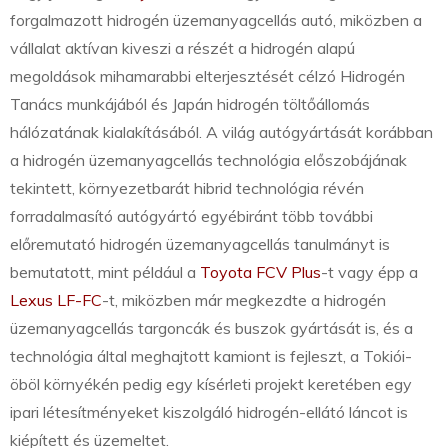
forgalmazott hidrogén üzemanyagcellás autó, miközben a
vállalat aktívan kiveszi a részét a hidrogén alapú
megoldások mihamarabbi elterjesztését célzó Hidrogén
Tanács munkájából és Japán hidrogén töltőállomás
hálózatának kialakításából. A világ autógyártását korábban
a hidrogén üzemanyagcellás technológia előszobájának
tekintett, környezetbarát hibrid technológia révén
forradalmasító autógyártó egyébiránt több további
előremutató hidrogén üzemanyagcellás tanulmányt is
bemutatott, mint például a
Toyota FCV Plus
-t vagy épp a
Lexus LF-FC
-t, miközben már megkezdte a hidrogén
üzemanyagcellás targoncák és buszok gyártását is, és a
technológia által meghajtott kamiont is fejleszt, a Tokiói-
öböl környékén pedig egy kísérleti projekt keretében egy
ipari létesítményeket kiszolgáló hidrogén-ellátó láncot is
kiépített és üzemeltet.