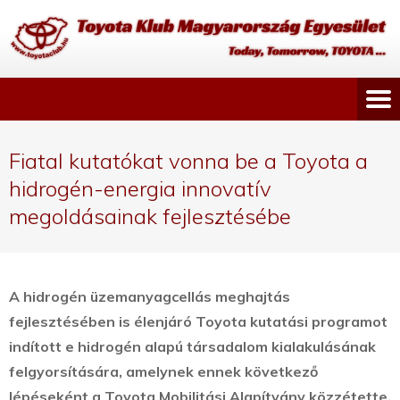
Fiatal kutatókat vonna be a Toyota a
hidrogén-energia innovatív
megoldásainak fejlesztésébe
A
hidrogén üzemanyagcellás meghajtás
fejlesztésében is élenjáró Toyota kutatási programot
indított e hidrogén alapú társadalom kialakulásának
felgyorsítására, amelynek ennek következő
lépéseként a Toyota Mobilitási Alapítvány közzétette,