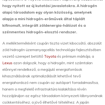
hogy nyitott az új kutatási javaslatokra.
A hidrogén
alapú társadalom egy olyan közösség, amelynek
alapja a mini hidrogén-erőművek által táplált
kifinomult, integrált zöldenergia-hálózat és a
szénmentes hidrogén-elosztó rendszer.
A melléktermékként csupán tiszta vizet kibocsátó, abszolút
zöld hidrogén üzemanyagcellás technológia fejlesztésében
vezető szerepet betöltő
Toyota
és prémium márkája, a
Lexus
azon dolgozik, hogy a hidrogén, mint számtalan
előnnyel rendelkező, a megújuló energiaforrások
kihasználásának optimalizálását lehetővé tevő
energiahordozó nem csupán az autóipart forradalmasítsa,
hanem a megfelelő infrastruktúra kialakítása révén
hozzájáruljon az egész társadalom környezeti lábnyomának
csökkentéséhez, a jövő élhetővé tételéhez. A japán