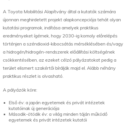
A Toyota Mobilitási Alapítvány által a kutatók számára
újonnan meghirdetett projekt alapkoncepciója tehát olyan
kutatási programok, indítása amelyek praktikus
eredményeket ígérnek, hogy 2030-ig komoly előrelépés
történjen a széndioxid-kibocsátás mérséklésében és/vagy
a hidrogén/hidrogén-rendszerek előállítási költségének
csökkentésében, az ezeket célzó pályázatokat pedig a
terület elismert szakértői bírálják majd el. Alább néhány
praktikus részlet is olvasható.
A pályázók köre:
Első év: a japán egyetemek és privát intézetek
kutatóinak új generációja
Második-ötödik év: a világ minden táján működő
egyetemek és privát intézetek kutatói