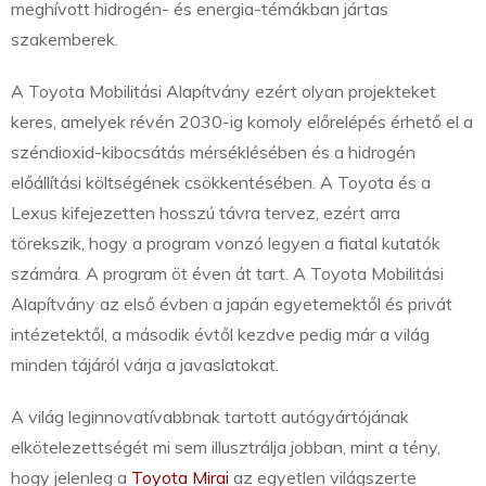
meghívott hidrogén- és energia-témákban jártas
szakemberek.
A Toyota Mobilitási Alapítvány ezért olyan projekteket
keres, amelyek révén 2030-ig komoly előrelépés érhető el a
széndioxid-kibocsátás mérséklésében és a hidrogén
előállítási költségének csökkentésében. A Toyota és a
Lexus kifejezetten hosszú távra tervez, ezért arra
törekszik, hogy a program vonzó legyen a fiatal kutatók
számára. A program öt éven át tart. A Toyota Mobilitási
Alapítvány az első évben a japán egyetemektől és privát
intézetektől, a második évtől kezdve pedig már a világ
minden tájáról várja a javaslatokat.
A világ leginnovatívabbnak tartott autógyártójának
elkötelezettségét mi sem illusztrálja jobban, mint a tény,
hogy jelenleg a
Toyota Mirai
az egyetlen világszerte