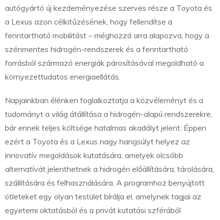
autógyártó új kezdeményezése szerves része a Toyota és
a Lexus azon célkitűzésének, hogy fellendítse a
fenntartható mobilitást – méghozzá arra alapozva, hogy a
szénmentes hidrogén-rendszerek és a fenntartható
forrásból származó energiák párosításával megoldható a
környezettudatos energiaellátás.
Napjainkban élénken foglalkoztatja a közvéleményt és a
tudományt a világ átállítása a hidrogén-alapú rendszerekre,
bár ennek teljes költsége hatalmas akadályt jelent. Éppen
ezért a Toyota és a Lexus nagy hangsúlyt helyez az
innovatív megoldások kutatására, amelyek olcsóbb
alternatívát jelenthetnek a hidrogén előállítására, tárolására,
szállítására és felhasználására. A programhoz benyújtott
ötleteket egy olyan testület bírálja el, amelynek tagjai az
egyetemi oktatásból és a privát kutatási szférából