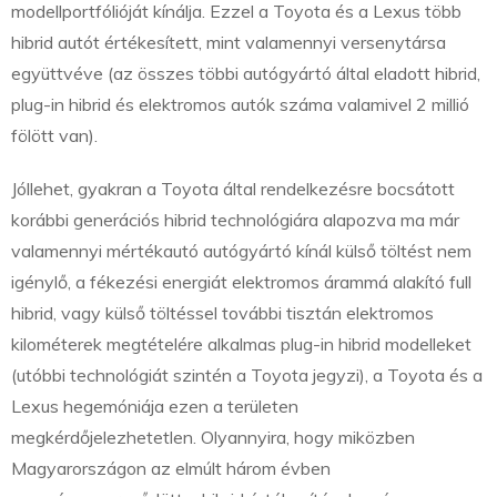
modellportfólióját kínálja. Ezzel a Toyota és a Lexus több
hibrid autót értékesített, mint valamennyi versenytársa
együttvéve (az összes többi autógyártó által eladott hibrid,
plug-in hibrid és elektromos autók száma valamivel 2 millió
fölött van).
Jóllehet, gyakran a Toyota által rendelkezésre bocsátott
korábbi generációs hibrid technológiára alapozva ma már
valamennyi mértékautó autógyártó kínál külső töltést nem
igénylő, a fékezési energiát elektromos árammá alakító full
hibrid, vagy külső töltéssel további tisztán elektromos
kilométerek megtételére alkalmas plug-in hibrid modelleket
(utóbbi technológiát szintén a Toyota jegyzi), a Toyota és a
Lexus hegemóniája ezen a területen
megkérdőjelezhetetlen. Olyannyira, hogy miközben
Magyarországon az elmúlt három évben