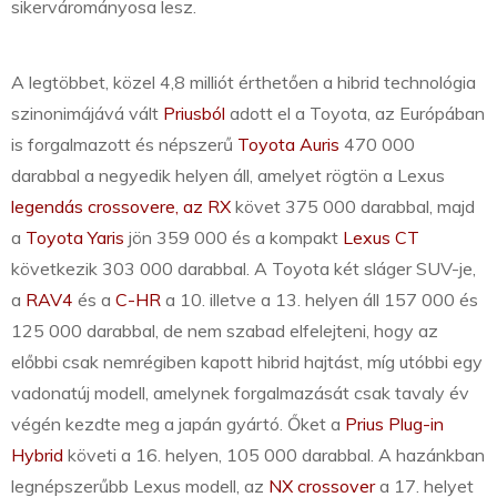
sikervárományosa lesz.
A legtöbbet, közel 4,8 milliót érthetően a hibrid technológia
szinonimájává vált
Priusból
adott el a Toyota, az Európában
is forgalmazott és népszerű
Toyota Auris
470 000
darabbal a negyedik helyen áll, amelyet rögtön a Lexus
legendás crossovere, az RX
követ 375 000 darabbal, majd
a
Toyota Yaris
jön 359 000 és a kompakt
Lexus CT
következik 303 000 darabbal. A Toyota két sláger SUV-je,
a
RAV4
és a
C-HR
a 10. illetve a 13. helyen áll 157 000 és
125 000 darabbal, de nem szabad elfelejteni, hogy az
előbbi csak nemrégiben kapott hibrid hajtást, míg utóbbi egy
vadonatúj modell, amelynek forgalmazását csak tavaly év
végén kezdte meg a japán gyártó. Őket a
Prius Plug-in
Hybrid
követi a 16. helyen, 105 000 darabbal. A hazánkban
legnépszerűbb Lexus modell, az
NX crossover
a 17. helyet