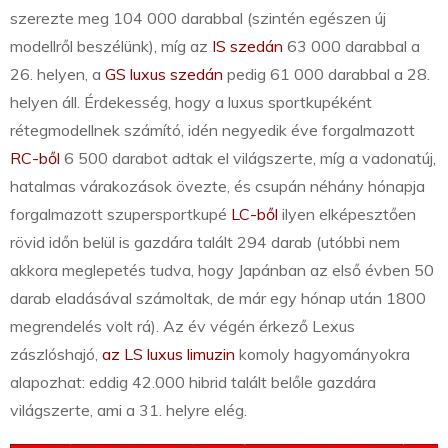
szerezte meg 104 000 darabbal (szintén egészen új
modellről beszélünk), míg az
IS szedán
63 000 darabbal a
26. helyen, a
GS luxus szedán
pedig 61 000 darabbal a 28.
helyen áll. Érdekesség, hogy a luxus sportkupéként
rétegmodellnek számító, idén negyedik éve forgalmazott
RC-ből
6 500 darabot adtak el világszerte, míg a vadonatúj,
hatalmas várakozások övezte, és csupán néhány hónapja
forgalmazott szupersportkupé
LC-ből
ilyen elképesztően
rövid időn belül is gazdára talált 294 darab (utóbbi nem
akkora meglepetés tudva, hogy Japánban az első évben 50
darab eladásával számoltak, de már egy hónap után 1800
megrendelés volt rá). Az év végén érkező Lexus
zászlóshajó,
az LS luxus limuzin
komoly hagyományokra
alapozhat: eddig 42.000 hibrid talált belőle gazdára
világszerte, ami a 31. helyre elég.