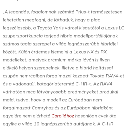
„A legendás, fogalomnak számító Prius-t természetesen
lehetetlen megfogni, de láthatjuk, hogy a piac
legszélesebb, a Toyota Yaris városi kisautótól a Lexus LC
szupersportkupéig terjedő hibrid modellportfóliójának
számos tagja szerepel a világ legnépszerűbb hibridjei
között. Külön érdemes kiemelni a Lexus NX és RX
modelleket, amelyek prémium márka lévén is ilyen
előkelő helyen szerepelnek, illetve a hibrid hajtással
csupán nemrégiben forgalmazni kezdett Toyota RAV4-et
és a vadonatúj, kategóriateremtő C-HR-t. Az RAV4
várhatóan még látványosabb eredményeket produkál
majd, tudva, hogy a modell az Európában nem
forgalmazott Camryhoz és az Európában hibridként
egyelőre nem elérhető
Corollához
hasonlóan évek óta
egyike a világ 10 legnépszerűbb autójának. A C-HR