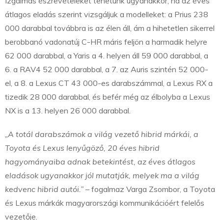
Izgalmas észrevételeket tehetünk ugyanakkor, ha az éves
átlagos eladás szerint vizsgáljuk a modelleket: a Prius 238
000 darabbal továbbra is az élen áll, ám a hihetetlen sikerrel
berobbanó vadonatúj C-HR máris feljön a harmadik helyre
62 000 darabbal, a Yaris a 4. helyen áll 59 000 darabbal, a
6. a RAV4 52 000 darabbal, a 7. az Auris szintén 52 000-
el, a 8. a Lexus CT 43 000-es darabszámmal, a Lexus RX a
tizedik 28 000 darabbal, és befér még az élbolyba a Lexus
NX is a 13. helyen 26 000 darabbal.
„A totál darabszámok a világ vezető hibrid márkái, a
Toyota és Lexus lenyűgöző, 20 éves hibrid
hagyományaiba adnak betekintést, az éves átlagos
eladások ugyanakkor jól mutatják, melyek ma a világ
kedvenc hibrid autói.”
– fogalmaz Varga Zsombor, a Toyota
és Lexus márkák magyarországi kommunikációért felelős
vezetője.