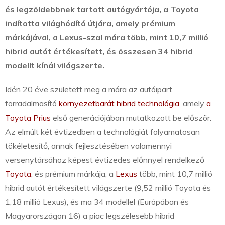
és legzöldebbnek tartott autógyártója, a Toyota
indította világhódító útjára, amely prémium
márkájával, a Lexus-szal mára több, mint 10,7 millió
hibrid autót értékesített, és összesen 34 hibrid
modellt kínál világszerte.
Idén 20 éve született meg a mára az autóipart
forradalmasító
környezetbarát hibrid technológia
, amely
a
Toyota Prius
első generációjában mutatkozott be először.
Az elmúlt két évtizedben a technológiát folyamatosan
tökéletesítő, annak fejlesztésében valamennyi
versenytársához képest évtizedes előnnyel rendelkező
Toyota
, és prémium márkája, a
Lexus
több, mint 10,7 millió
hibrid autót értékesített világszerte (9,52 millió Toyota és
1,18 millió Lexus), és ma 34 modellel (Európában és
Magyarországon 16) a piac legszélesebb hibrid