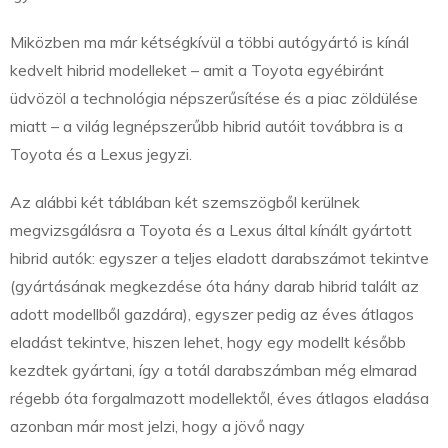
Miközben ma már kétségkívül a többi autógyártó is kínál
kedvelt hibrid modelleket – amit a Toyota egyébiránt
üdvözöl a technológia népszerűsítése és a piac zöldülése
miatt – a világ legnépszerűbb hibrid autóit továbbra is a
Toyota és a Lexus jegyzi.
Az alábbi két táblában két szemszögből kerülnek
megvizsgálásra a Toyota és a Lexus által kínált gyártott
hibrid autók: egyszer a teljes eladott darabszámot tekintve
(gyártásának megkezdése óta hány darab hibrid talált az
adott modellből gazdára), egyszer pedig az éves átlagos
eladást tekintve, hiszen lehet, hogy egy modellt később
kezdtek gyártani, így a totál darabszámban még elmarad
régebb óta forgalmazott modellektől, éves átlagos eladása
azonban már most jelzi, hogy a jövő nagy