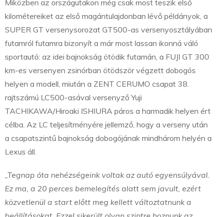
Miközben az országutakon még csak most teszik első
kilométereiket az első magántulajdonban lévő példányok, a
SUPER GT versenysorozat GT500-as versenyosztályában
futamról futamra bizonyít a már most lassan ikonná váló
sportautó: az idei bajnokság ötödik futamán, a FUJI GT 300
km-es versenyen zsinórban ötödször végzett dobogós
helyen a modell, miután a ZENT CERUMO csapat 38.
rajtszámú LC500-asával versenyző Yuji
TACHIKAWA/Hiroaki ISHIURA páros a harmadik helyen ért
célba. Az LC teljesítményére jellemző, hogy a verseny után
a csapatszintű bajnokság dobogójának mindhárom helyén a
Lexus áll.
„Tegnap óta nehézségeink voltak az autó egyensúlyával.
Ez ma, a 20 perces bemelegítés alatt sem javult, ezért
közvetlenül a start előtt meg kellett változtatnunk a
beállításokat. Ezzel sikerült olyan szintre hoznunk az