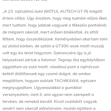
„A 23. rajtszámú autó (MOTUL AUTECH GT-R) mögött
értem célba. Úgy éreztem, hogy meg tudnám előzni őket,
mert tudtam, hogy jobbak vagyunk a fékezési pontoknál,
de mégsem sikerült, mert erősen blokkoltak, és attól
féltem, hogy összeütközünk. Keményebben akartam tolni
az utolsó körben, de aztán a GT300-asok miatt muszáj
volt egy kis teret hagynom. Szerencsére így is jó
helyezéssel zártuk a futamot. Tegnap óta egyfolytában
aggódtam az autó miatt, ráadásul pont a rajtrácson
kellett átállítanunk egy csomó dolgot, de amikor
megláttam, hogyan autózik TACHIKAWA, egészen
megnyugodtam. Ugyanazokkal a gumikkal
versenyeztem, mint ő, ami ugyan nem szerepelt a
tervben, de remekül bevált. Kicsit csalódott vagyok,
amiért nem sikerült előretörnöm, miután kijöttem a