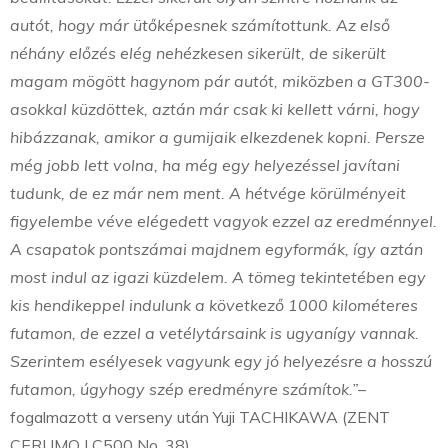
autót, hogy már ütőképesnek számítottunk. Az első
néhány előzés elég nehézkesen sikerült, de sikerült
magam mögött hagynom pár autót, miközben a GT300-
asokkal küzdöttek, aztán már csak ki kellett várni, hogy
hibázzanak, amikor a gumijaik elkezdenek kopni. Persze
még jobb lett volna, ha még egy helyezéssel javítani
tudunk, de ez már nem ment. A hétvége körülményeit
figyelembe véve elégedett vagyok ezzel az eredménnyel.
A csapatok pontszámai majdnem egyformák, így aztán
most indul az igazi küzdelem. A tömeg tekintetében egy
kis hendikeppel indulunk a következő 1000 kilométeres
futamon, de ezzel a vetélytársaink is ugyanígy vannak.
Szerintem esélyesek vagyunk egy jó helyezésre a hosszú
futamon, úgyhogy szép eredményre számítok.”
–
fogalmazott a verseny után Yuji TACHIKAWA (ZENT
CERUMO LC500 No. 38).