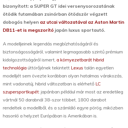
bizonyított
: a SUPER GT idei versenysorozatának
ötödik futamában zsinórban ötödször végzett
dobogós helyen
az utcai változatával az Aston Martin
DB11-et is megszorító
japán luxus sportautó.
A modelljeinek legendás megbízhatóságáról és
biztonságosságáról, valamint legmagasabb szintű prémium
kidolgozottságáról ismert,
a környezetbarát hibrid
technológia
úttörőjének tekintett
Lexus
talán egyetlen
modelljét sem övezte korábban olyan hatalmas várakozás,
mint vadonatúj, hibrid változatban is elérhető
LC
szupersportkupét
: japánban például már most az eredetileg
vártnál 50 darabnál 38-szor többet, 1800 darabot
rendeltek a modellből, és a számláló egyre pörög, miközben
hasonló a helyzet Európában is Amerikában is.