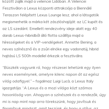
között zajlik majd a velencei Lidóban. A Velencei
Fesztiválon a Lexus központi attrakciója a Biennálé
Teraszon felépített Lexus Lounge lesz, ahol a látogatók
megismerhetik a márka két zászlóshajóját: az LC kupét és
az LS szedánt. Emellett rendezvény ideje alatt egy 40
darab Lexus-hibridből álló flotta szállítja majd a
hírességeket és a VIP-vendégeket. Annette Bening, a
neves színésznő és a zsűri elnöke egy vadonatúj, hibrid
hajtású LS 500h modellel érkezik a fesztiválra.
“Büszkék vagyunk rá, hogy részesei lehetünk egy ilyen
neves eseménynek, amelyre kilenc napon át az egész
világ odafigyel.”
– fogalmaz Luigi Lucà, a Lexus Italy
igazgatója. “
A Lexus és a mozi világa közt számos
hasonlóság van. Ahogyan a színészek és a rendezők, úgy
mi is nap mint nap arra törekszünk, hogy javítsuk és
finomítsuk mindazt, amit teszünk, és hogy a stílus, az