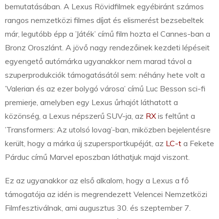
bemutatásában. A Lexus Rövidfilmek egyébiránt számos
rangos nemzetközi filmes díjat és elismerést bezsebeltek
már, legutóbb épp a ’Játék’ című film hozta el Cannes-ban a
Bronz Oroszlánt. A jövő nagy rendezőinek kezdeti lépéseit
egyengető autómárka ugyanakkor nem marad távol a
szuperprodukciók támogatásától sem: néhány hete volt a
’Valerian és az ezer bolygó városa’ című Luc Besson sci-fi
premierje, amelyben egy Lexus űrhajót láthatott a
közönség, a Lexus népszerű SUV-ja, az
RX
is feltűnt a
’Transformers: Az utolsó lovag’-ban, miközben bejelentésre
került, hogy a márka új szupersportkupéját, az
LC-t
a Fekete
Párduc című Marvel eposzban láthatjuk majd viszont.
Ez az ugyanakkor az első alkalom, hogy a Lexus a fő
támogatója az idén is megrendezett Velencei Nemzetközi
Filmfesztiválnak, ami augusztus 30. és szeptember 7.