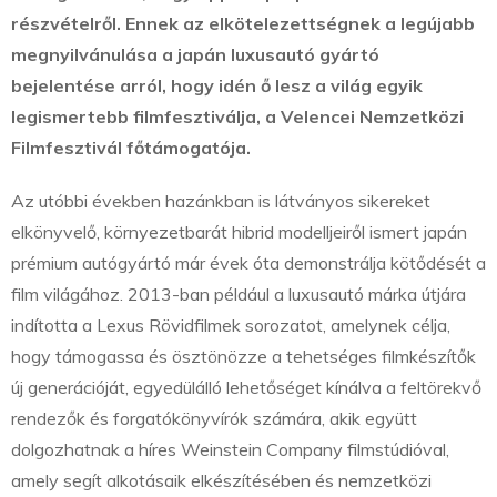
részvételről.
Ennek az elkötelezettségnek a legújabb
megnyilvánulása a japán luxusautó gyártó
bejelentése arról, hogy idén ő lesz a világ egyik
legismertebb filmfesztiválja, a Velencei Nemzetközi
Filmfesztivál főtámogatója.
Az utóbbi években hazánkban is látványos sikereket
elkönyvelő, környezetbarát hibrid modelljeiről ismert japán
prémium autógyártó már évek óta demonstrálja kötődését a
film világához. 2013-ban például a luxusautó márka útjára
indította a Lexus Rövidfilmek sorozatot, amelynek célja,
hogy támogassa és ösztönözze a tehetséges filmkészítők
új generációját, egyedülálló lehetőséget kínálva a feltörekvő
rendezők és forgatókönyvírók számára, akik együtt
dolgozhatnak a híres Weinstein Company filmstúdióval,
amely segít alkotásaik elkészítésében és nemzetközi