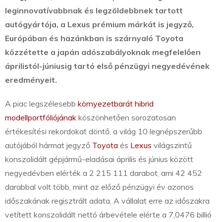
leginnovatívabbnak és legzöldebbnek tartott
autógyártója, a Lexus prémium márkát is jegyző,
Európában és hazánkban is szárnyaló Toyota
közzétette a japán adószabályoknak megfelelően
áprilistól-júniusig tartó első pénzügyi negyedévének
eredményeit.
A piac legszélesebb
környezetbarát hibrid
modellportfóliójának
köszönhetően sorozatosan
értékesítési rekordokat döntő, a világ 10 legnépszerűbb
autójából hármat jegyző
Toyota
és
Lexus
világszintű
konszolidált gépjármű-eladásai április és június között
negyedévben elérték a 2 215 111 darabot, ami 42 452
darabbal volt több, mint az előző pénzügyi év azonos
időszakának regisztrált adata. A vállalat erre az időszakra
vetített konszolidált nettó árbevétele elérte a 7,0476 billió