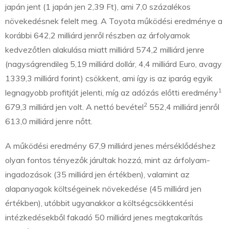
japán jent (1 japán jen 2,39 Ft), ami 7,0 százalékos
növekedésnek felelt meg. A Toyota működési eredménye a
korábbi 642,2 milliárd jenről részben az árfolyamok
kedvezőtlen alakulása miatt milliárd 574,2 milliárd jenre
(nagyságrendileg 5,19 milliárd dollár, 4,4 milliárd Euro, avagy
1339,3 milliárd forint) csökkent, ami így is az iparág egyik
1
legnagyobb profitját jelenti, míg az adózás előtti eredmény
2
679,3 milliárd jen volt. A nettó bevétel
552,4 milliárd jenről
613,0 milliárd jenre nőtt.
A működési eredmény 67,9 milliárd jenes mérséklődéshez
olyan fontos tényezők járultak hozzá, mint az árfolyam-
ingadozások (35 milliárd jen értékben), valamint az
alapanyagok költségeinek növekedése (45 milliárd jen
értékben), utóbbit ugyanakkor a költségcsökkentési
intézkedésekből fakadó 50 milliárd jenes megtakarítás