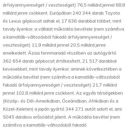
árfolyamnyereséget / veszteséget) 76,5 milliárd jennel 88,8
milliárd jenre csökkent. Európában 240 344 darab Toyota
és Lexus gépkocsit adtak el, 17 636 darabbal többet, mint
tavaly ilyenkor, a vállalat működési bevétele (nem számítva
a kamatláb-változásból fakadó árfolyamnyereséget /
veszteséget) 11,9 milliárd jennel 20,5 milliárd jenre
emelkedett. Ázsia fennmaradó részében az autógyártó
362 654 darab gépkocsit értékesített, 21 517 darabbal
kevesebbet, mint tavaly ilyenkor, aminek következtében a
működési bevétel (nem számítva a kamatláb-változásból
fakadó árfolyamnyereséget / veszteséget) 21,7 milliárd
jennel 102,8 milliárd jenre csökkent. Az egyéb térségekben
(Közép- és Dél-Amerikában, Óceániában, Afrikában és a
Közel-Keleten) a japán gyártó 344 271 autót adott el, ami
5045 darabos erősödést jelent. A működési bevétel (nem
számítva a kamatláb-változásból fakadó