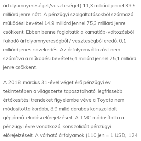
árfolyamnyereséget/veszteséget) 11,3 milliárd jennel 39,5
milliárd jenre nőtt. A pénzügyi szolgáltatásokból származó
működési bevétel 14,9 milliárd jennel 75,3 milliárd jenre
csökkent. Ebben benne foglaltatik a kamatláb-változásból
fakadó árfolyamnyereségből / veszteségből eredő, 0,1
milliárd jenes növekedés. Az árfolyamváltozást nem
számítva a működési bevétel 6,4 milliárd jennel 75,1 milliárd
jenre csökkent.
A 2018. március 31-ével véget érő pénzügyi év
tekintetében a világszerte tapasztalható, legfrissebb
értékesítési trendeket figyelembe véve a Toyota nem
módosította korábbi, 8,9 millió darabos konszolidált
gépjármű-eladási előrejelzéseit. A TMC módosította a
pénzügyi évre vonatkozó, konszolidált pénzügyi
előrejelzéseit. A várható árfolyamok (110 jen = 1 USD, 124