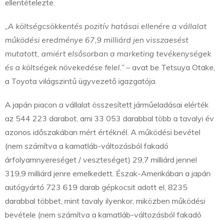
ellentételezte.
„A költségcsökkentés pozitív hatásai ellenére a vállalat
működési eredménye 67,9 milliárd jen visszaesést
mutatott, amiért elsősorban a marketing tevékenységek
és a költségek növekedése felel.”
– avat be Tetsuya Otake,
a Toyota világszintű ügyvezető igazgatója.
A japán piacon a vállalat összesített járműeladásai elérték
az 544 223 darabot, ami 33 053 darabbal több a tavalyi év
azonos időszakában mért értéknél. A működési bevétel
(nem számítva a kamatláb-változásból fakadó
árfolyamnyereséget / veszteséget) 29,7 milliárd jennel
319,9 milliárd jenre emelkedett. Észak-Amerikában a japán
autógyártó 723 619 darab gépkocsit adott el, 8235
darabbal többet, mint tavaly ilyenkor, miközben működési
bevétele (nem számítva a kamatláb-változásból fakadó