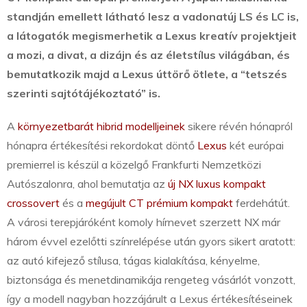
standján emellett látható lesz a vadonatúj LS és LC is,
a látogatók megismerhetik a Lexus kreatív projektjeit
a mozi, a divat, a dizájn és az életstílus világában, és
bemutatkozik majd a Lexus úttörő ötlete, a “tetszés
szerinti sajtótájékoztató” is.
A
környezetbarát hibrid modelljeinek
sikere révén hónapról
hónapra értékesítési rekordokat döntő
Lexus
két európai
premierrel is készül a közelgő Frankfurti Nemzetközi
Autószalonra, ahol bemutatja az
új NX luxus kompakt
crossovert
és a
megújult CT prémium kompakt
ferdehátút.
A városi terepjáróként komoly hírnevet szerzett NX már
három évvel ezelőtti színrelépése után gyors sikert aratott:
az autó kifejező stílusa, tágas kialakítása, kényelme,
biztonsága és menetdinamikája rengeteg vásárlót vonzott,
így a modell nagyban hozzájárult a Lexus értékesítéseinek