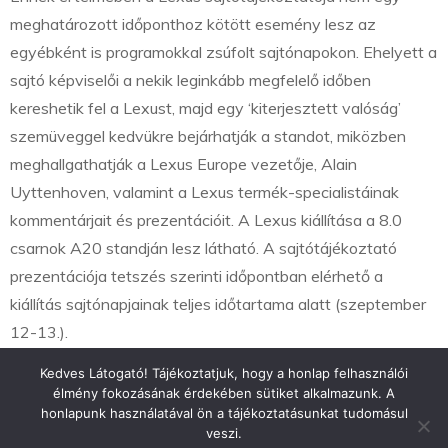
meghatározott időponthoz kötött esemény lesz az
egyébként is programokkal zsúfolt sajtónapokon. Ehelyett a
sajtó képviselői a nekik leginkább megfelelő időben
kereshetik fel a Lexust, majd egy ‘kiterjesztett valóság’
szemüveggel kedvükre bejárhatják a standot, miközben
meghallgathatják a Lexus Europe vezetője, Alain
Uyttenhoven, valamint a Lexus termék-specialistáinak
kommentárjait és prezentációit. A Lexus kiállítása a 8.0
csarnok A20 standján lesz látható. A sajtótájékoztató
prezentációja tetszés szerinti időpontban elérhető a
kiállítás sajtónapjainak teljes időtartama alatt (szeptember
12-13.).
Kedves Látogató! Tájékoztatjuk, hogy a honlap felhasználói
élmény fokozásának érdekében sütiket alkalmazunk. A
honlapunk használatával ön a tájékoztatásunkat tudomásul
veszi.