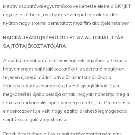
kreatív csapatával együttműködve keltette életre a SKYJET
együléses űrhajót, ami fontos szerepet játszik az idén
nyáron nagy sikerrel bemutatott mozifilm akciójeleneteiben.
RADIKÁLISAN ÚJSZERŰ ÖTLET AZ AUTÓKIÁLLÍTÁS
SAJTÓTÁJÉKOZTATÓJÁRA
A márka formabontó szellemiségének jegyében a Lexus a
hagyományos sajtótájékoztatókat is szeretné megújítani,
teljesen újszerű módon adva át az információkat a
Frankfurti Autószalonon részt vevő újságíróknak. Ez a
megközelítés újabb példája annak, hogyan honosítja meg a
Lexus a tradicionális japán vendégszeretet, az Omotenashi
emberközpontú elveit, hogy ezáltal a lehető legmagasabb
szintű kiszolgálást nyújthassa.
Ennek értelmében a Lexus sajtótájékoztatója nem egy