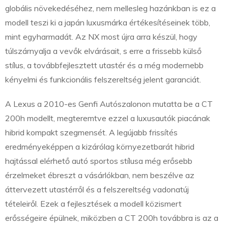
globális növekedéséhez, nem mellesleg hazánkban is ez a
modell teszi ki a japán luxusmárka értékesítéseinek több,
mint egyharmadát. Az NX most újra arra készül, hogy
túlszárnyalja a vevők elvárásait, s erre a frissebb külső
stílus, a továbbfejlesztett utastér és a még modernebb
kényelmi és funkcionális felszereltség jelent garanciát.
A Lexus a 2010-es Genfi Autószalonon mutatta be a CT
200h modellt, megteremtve ezzel a luxusautók piacának
hibrid kompakt szegmensét. A legújabb frissítés
eredményeképpen a kizárólag környezetbarát hibrid
hajtással elérhető autó sportos stílusa még erősebb
érzelmeket ébreszt a vásárlókban, nem beszélve az
áttervezett utastérről és a felszereltség vadonatúj
tételeiről. Ezek a fejlesztések a modell közismert
erősségeire épülnek, miközben a CT 200h továbbra is az a