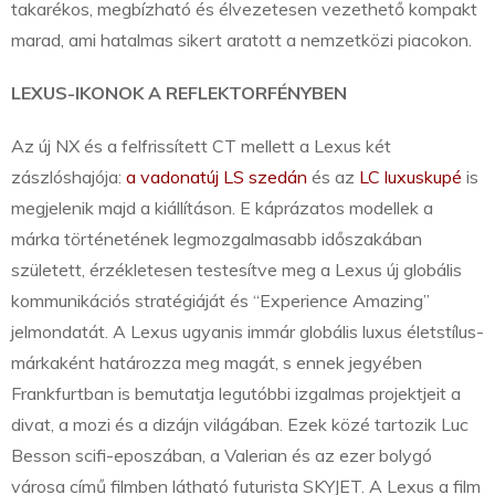
takarékos, megbízható és élvezetesen vezethető kompakt
marad, ami hatalmas sikert aratott a nemzetközi piacokon.
LEXUS-IKONOK A REFLEKTORFÉNYBEN
Az új NX és a felfrissített CT mellett a Lexus két
zászlóshajója:
a vadonatúj LS szedán
és az
LC luxuskupé
is
megjelenik majd a kiállításon. E káprázatos modellek a
márka történetének legmozgalmasabb időszakában
született, érzékletesen testesítve meg a Lexus új globális
kommunikációs stratégiáját és “Experience Amazing”
jelmondatát. A Lexus ugyanis immár globális luxus életstílus-
márkaként határozza meg magát, s ennek jegyében
Frankfurtban is bemutatja legutóbbi izgalmas projektjeit a
divat, a mozi és a dizájn világában. Ezek közé tartozik Luc
Besson scifi-eposzában, a Valerian és az ezer bolygó
városa című filmben látható futurista SKYJET. A Lexus a film