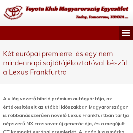
Két európai premierrel és egy nem
mindennapi sajtótájékoztatóval készül
a Lexus Frankfurtra
A világ vezető hibrid prémium autógyártója, az
értékesítéseit az utóbbi időszakban Magyarországon
is robbanásszerűen növelő Lexus Frankfurtban tartja
népszerű NX crossover új generációja, és a megújult
CT kompakt európai premierjét.
A japán luxusmárka