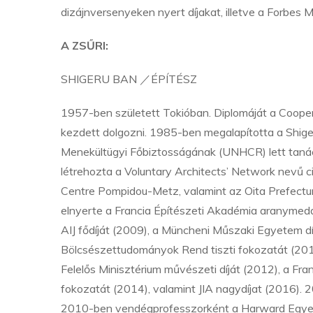
dizájnversenyeken nyert díjakat, illetve a Forbes 
A ZSŰRI:
SHIGERU BAN ／ÉPÍTÉSZ
1957-ben született Tokióban. Diplomáját a Coope
kezdett dolgozni. 1985-ben megalapította a Shig
Menekültügyi Főbiztosságának (UNHCR) lett tanác
létrehozta a Voluntary Architects’ Network nevű c
Centre Pompidou-Metz, valamint az Oita Prefectu
elnyerte a Francia Építészeti Akadémia aranymedál
AIJ fődíját (2009), a Müncheni Műszaki Egyetem d
Bölcsészettudományok Rend tiszti fokozatát (2010)
Felelős Minisztérium művészeti díját (2012), a 
fokozatát (2014), valamint JIA nagydíjat (2016).
2010-ben vendégprofesszorként a Harward Egyete