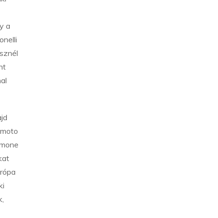
y a
nelli
sznél
nt
al
ajd
jimoto
Simone
kat
urópa
ki
k,