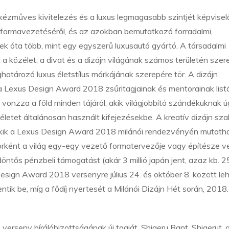
a kézműves kivitelezés és a luxus legmagasabb szintjét képvisel
kus formavezetéséről, és az azokban bemutatkozó forradalmi,
k óta több, mint egy egyszerű luxusautó gyártó. A társadalmi
t a közélet, a divat és a dizájn világának számos területén szer
határozó luxus életstílus márkájának szerepére tör. A dizájn
a Lexus Design Award 2018 zsűritagjainak és mentorainak listá
vonzza a föld minden tájáról, akik világjobbító szándékuknak 
k életet általánosan használt kifejezésekbe. A kreatív dizájn sz
i, akik a Lexus Design Award 2018 milánói rendezvényén mutath
orként a világ egy-egy vezető formatervezője vagy építésze v
 döntős pénzbeli támogatást (akár 3 millió japán jent, azaz kb. 
Design Award 2018 versenyre július 24. és október 8. között le
ik be, míg a fődíj nyertesét a Milánói Dizájn Hét során, 2018. 
rseny bírálóbizottságának új tagját, Shigeru Bant. Shigerut, a