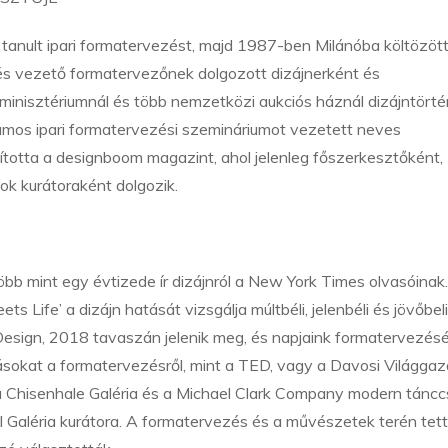
tanult ipari formatervezést, majd 1987-ben Milánóba költözött
k és vezető formatervezőnek dolgozott dizájnerként és
minisztériumnál és több nemzetközi aukciós háznál dizájntörté
zámos ipari formatervezési szemináriumot vezetett neves
tta a designboom magazint, ahol jelenleg főszerkesztőként,
ok kurátoraként dolgozik.
több mint egy évtizede ír dizájnról a New York Times olvasóinak.
 Life’ a dizájn hatását vizsgálja múltbéli, jelenbéli és jövőbeli
Design, 2018 tavaszán jelenik meg, és napjaink formatervezésé
sokat a formatervezésről, mint a TED, vagy a Davosi Világga
 Chisenhale Galéria és a Michael Clark Company modern táncc
el Galéria kurátora. A formatervezés és a művészetek terén tett