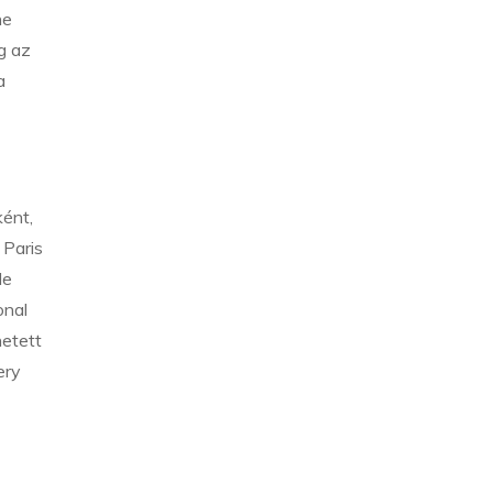
ne
g az
a
ént,
 Paris
le
onal
hetett
ery