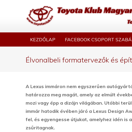
KEZDŐLAP
FACEBOOK CSOPORT SZABÁ
Élvonalbeli formatervezők és ép
A Lexus immáron nem egyszerűen autógyártóké
határozza meg magát, amely az elmúlt évekbe
mozi vagy épp a dizájn világában.
Utóbbi terü
immár hatodik évében járó a Lexus Design Aw
fel, és egyengesse útjukat, amelyhez idén is 
zsűritagnak.