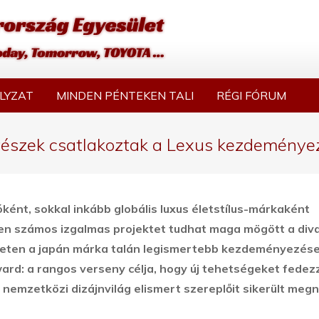
LYZAT
MINDEN PÉNTEKEN TALI
RÉGI FÓRUM
ítészek csatlakoztak a Lexus kezdemény
nt, sokkal inkább globális luxus életstílus-márkaként
n számos izgalmas projektet tudhat maga mögött a diva
leten a japán márka talán legismertebb kezdeményezése
ard: a rangos verseny célja, hogy új tehetségeket fedez
a nemzetközi dizájnvilág elismert szereplőit sikerült meg