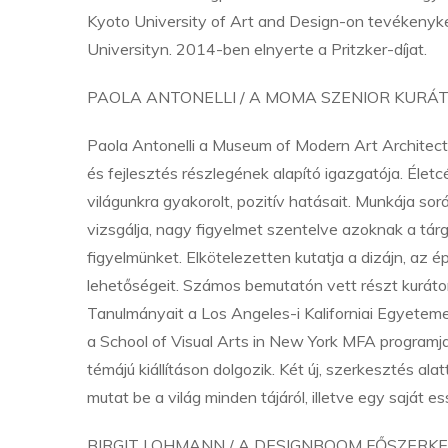
Kyoto University of Art and Design-on tevékenyke
Universityn. 2014-ben elnyerte a Pritzker-díjat.
PAOLA ANTONELLI / A MOMA SZENIOR KURÁ
Paola Antonelli a Museum of Modern Art Architect
és fejlesztés részlegének alapító igazgatója. Élet
világunkra gyakorolt, pozitív hatásait. Munkája s
vizsgálja, nagy figyelmet szentelve azoknak a tá
figyelmünket. Elkötelezetten kutatja a dizájn, az 
lehetőségeit. Számos bemutatón vett részt kurátork
Tanulmányait a Los Angeles-i Kaliforniai Egyetem
a School of Visual Arts in New York MFA programja
témájú kiállításon dolgozik. Két új, szerkesztés ala
mutat be a világ minden tájáról, illetve egy saját e
BIRGIT LOHMANN / A DESIGNBOOM FŐSZERK