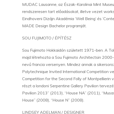
MUDAC Lausanne, az Észak-Karolinai Mint Museum
rendszeresen tart előadásokat, illetve vezet wo
Eindhoveni Dizájn Akadémia ‘Well Being’ és ‘Contex
MADE Design Bachelor programját.
SOU FUJIMOTO / ÉPÍTÉSZ
Sou Fujimoto Hokkaidón született 1971-ben. A To
majd létrehozta a Sou Fujimoto Architectsin 2000-
nevű francia versenyen. Mindez annak a sikersoro
Polytechnique Invited International Competition ve
Competition for the Second Folly of Montpellierin
részt a londoni Serpentine Gallery Pavilion terve
Pavilion 2013” (2013), “House NA” (2011), “Musa
House” (2008), “House N” (2008).
LINDSEY ADELMAN / DESIGNER