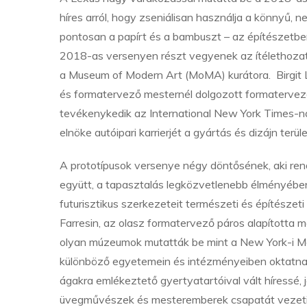
híres arról, hogy zseniálisan használja a könnyű,
pontosan a papírt és a bambuszt – az építészetben
2018-as versenyen részt vegyenek az ítélethozatalb
a Museum of Modern Art (MoMA) kurátora. Birgit 
és formatervező mesternél dolgozott formatervez
tevékenykedik az International New York Times-nál,
elnöke autóipari karrierjét a gyártás és dizájn terü
A prototípusok versenye négy döntősének, aki rendkí
együtt, a tapasztalás legközvetlenebb élményében 
futurisztikus szerkezeteit természeti és építésze
Farresin, az olasz formatervező páros alapított
olyan múzeumok mutatták be mint a New York-i MoM
különböző egyetemein és intézményeiben oktatnak 
ágakra emlékeztető gyertyatartóival vált híressé,
üvegművészek és mesteremberek csapatát vezeti. J