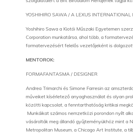
szolgálataiért a Brit Birodalom Rendjének tagjai k
YOSHIHIRO SAWA / A LEXUS INTERNATIONAL
Yoshihiro Sawa a Kiotói Műszaki Egyetemen szerz
Corporation munkatársa, ahol több, a formatervezé
formatervezésért felelős vezetőjeként is dolgozott
MENTOROK:
FORMAFANTASMA / DESIGNER
Andrea Trimarchi és Simone Farresin az amszterd
műveiket kísérletező anyaghasználat és olyan prob
közötti kapcsolat, a fenntarthatóság kritikai megkö
Munkáikat számos nemzetközi porondon nyílt al
vásárolták meg állandó gyűjteményükhöz mint a Ne
Metropolitan Museum, a Chicago Art Institute, a t