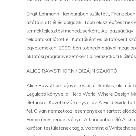
Birgit Lohmann Hamburgban született, Firenzében 
azóta is ott él és dolgozik. Több olasz építészne
termékfejlesztési menedzserként. Az igazságügyi 
feladatokat látott el. Kutatóként és oktatóként s
egyetemeken. 1999-ben többedmagával megalapíto
oktatási programvezetőként a nemzetközi kiállítás
ALICE RAWSTHORN / DIZÁJN SZAKÍRÓ
Alice Rawsthorn díjnyertes dizájnkritikus, aki már 
Legújabb könyve, a ’Hello World: Where Design Meets
életünkre. Következő könyve, az A Field Guide to 
fel. Olyan nemzetközi eseményeken tartott előadá
Fórum éves rendezvénye. A Londonban élő Alice a
kurátori testületének tagja, valamint a Whitechap