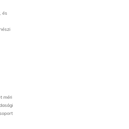
, és
nészi
t méri
zdasági
soport