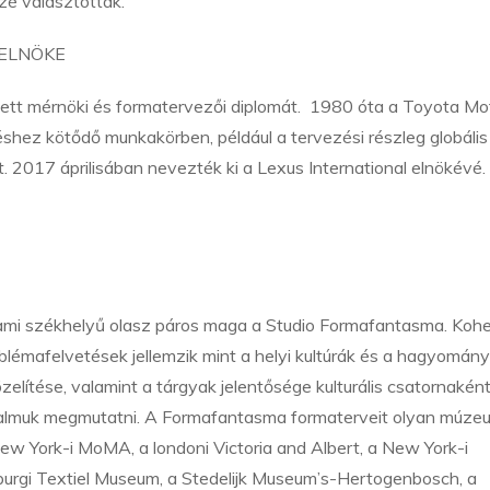
özé választották.
 ELNÖKE
ett mérnöki és formatervezői diplomát. 1980 óta a Toyota Mo
shez kötődő munkakörben, például a tervezési részleg globális
. 2017 áprilisában nevezték ki a Lexus International elnökévé.
ami székhelyű olasz páros maga a Studio Formafantasma. Koh
lémafelvetések jellemzik mint a helyi kultúrák és a hagyomány
zelítése, valamint a tárgyak jelentősége kulturális csatornaként
kalmuk megmutatni. A Formafantasma formaterveit olyan múze
w York-i MoMA, a londoni Victoria and Albert, a New York-i
ilburgi Textiel Museum, a Stedelijk Museum’s-Hertogenbosch, a