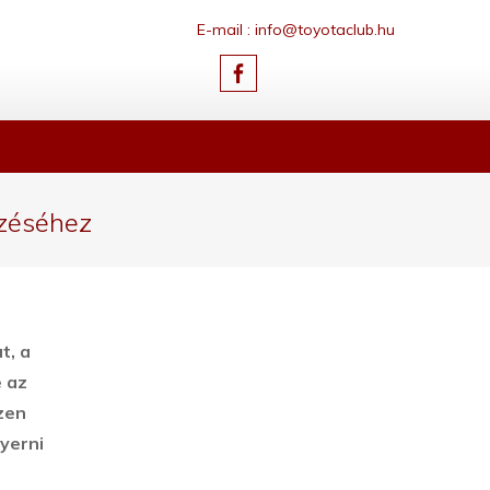
E-mail : info@toyotaclub.hu
ezéséhez
t, a
 az
zen
nyerni