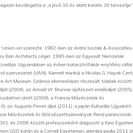
Magazin beválogatta a „a jövő 30 év alatti kreatív 30 tervezője”
r Union-on szerezte. 1982-ben az Arata Isozaki & Associates
eru Ban Architects céget. 1995-ben az Egyesült Nemzetek
sadója. Ugyanabban az évben katasztrófakár-enyhítési céllal
ivil szervezetet (VAN). Kiemelt munkái a Nicolas G. Hayek Cent
re Art Museum. Számos elismerésben részesült, többek között
ját (2004), az Arnold W. Brunner építészeti emlékdíjat (2005)
íszdoktori címét (2009), a Francia Művészetek és
, az Auguste Perret díjat (2011), a japán Kulturális Ügyekért
Francia Művészetek és Bölcsészettudományok Rend parancsnoki
 2001. és 2008. között professzorként dolgozott a Keio Egyete
m GSD karán és a Cornell Egyetemen, jelenleg pedig 2011 ó