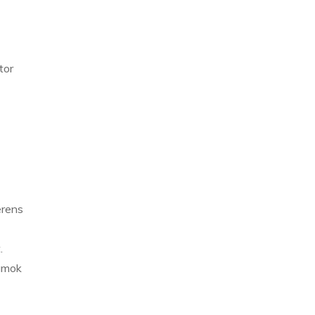
tor
erens
.
umok