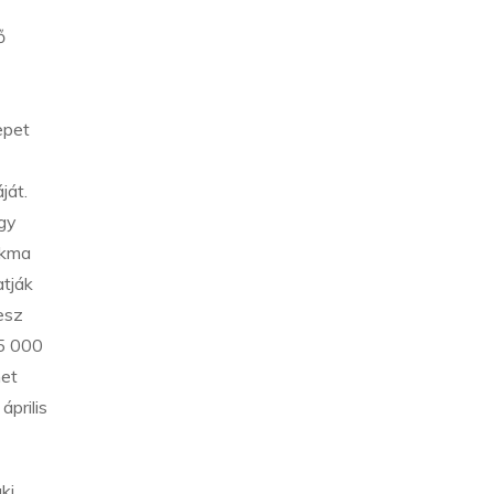
ő
epet
ját.
úgy
akma
atják
esz
25 000
het
április
ki