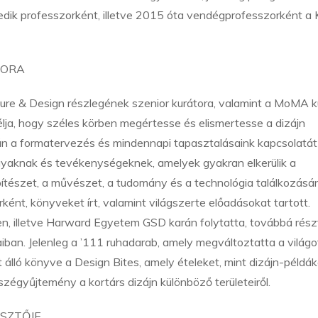
dik professzorként, illetve 2015 óta vendégprofesszorként a 
TORA
ure & Design részlegének szenior kurátora, valamint a MoMA 
célja, hogy széles körben megértesse és elismertesse a dizájn
orán a formatervezés és mindennapi tapasztalásaink kapcsolatát
rgyaknak és tevékenységeknek, amelyek gyakran elkerülik a
építészet, a művészet, a tudomány és a technológia találkozásá
ént, könyveket írt, valamint világszerte előadásokat tartott.
en, illetve Harward Egyetem GSD karán folytatta, továbbá rész
iban. Jelenleg a ’111 ruhadarab, amely megváltoztatta a világo
tt álló könyve a Design Bites, amely ételeket, mint dizájn-példá
sszégyűjtemény a kortárs dizájn különböző területeiről.
ESZTŐJE