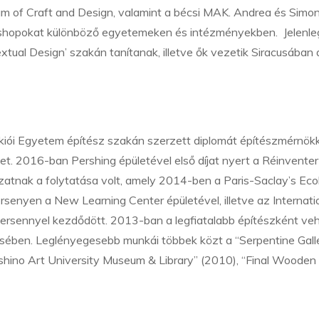
 of Craft and Design, valamint a bécsi MAK. Andrea és Simo
rkshopokat különböző egyetemeken és intézményekben. Jelenle
tual Design’ szakán tanítanak, illetve ők vezetik Siracusában 
kiói Egyetem építész szakán szerzett diplomát építészmérnökk
et. 2016-ban Pershing épületével első díjat nyert a Réinventer
zatnak a folytatása volt, amely 2014-ben a Paris-Saclay’s Eco
rsenyen a New Learning Center épületével, illetve az Internati
 versennyel kezdődött. 2013-ban a legfiatalabb építészként ve
zésében. Leglényegesebb munkái többek közt a “Serpentine Gall
shino Art University Museum & Library” (2010), “Final Wooden