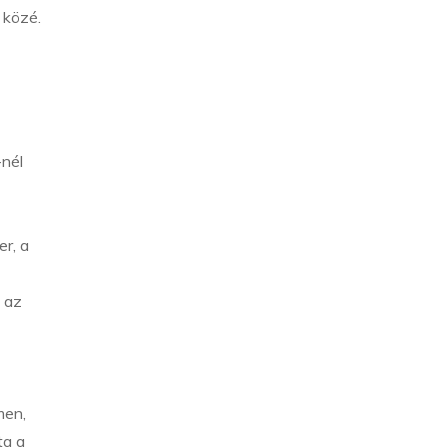
 közé.
-nél
er, a
, az
men,
ta a