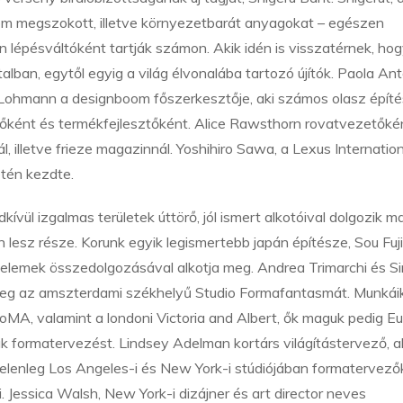
 nem megszokott, illetve környezetbarát anyagokat – egészen
 lépésváltóként tartják számon. Akik idén is visszatérnek, hog
an, egytől egyig a világ élvonalába tartozó újítók. Paola Anto
Lohmann a designboom főszerkesztője, aki számos olasz építé
őként és termékfejlesztőként. Alice Rawsthorn rovatvezetőké
 illetve frieze magazinnál. Yoshihiro Sawa, a Lexus Internation
letén kezdte.
vül izgalmas területek úttörő, jól ismert alkotóival dolgozik m
lesz része. Korunk egyik legismertebb japán építésze, Sou Fu
ti elemek összedolgozásával alkotja meg. Andrea Trimarchi és 
a meg az amszterdami székhelyű Studio Formafantasmát. Munkái
A, valamint a londoni Victoria and Albert, ők maguk pedig E
formatervezést. Lindsey Adelman kortárs világítástervező, a
 jelenleg Los Angeles-i és New York-i stúdiójában formatervező
essica Walsh, New York-i dizájner és art director neves