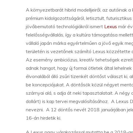
A környezetbarát hibrid modelljeiről, az autóinak 
prémium kidolgozottságáról, letisztult, futuriszti
jövőbemutató technológiákról ismert
Lexus
már éve
felelősségvállalás, így a kultúra támogatása mellet
vállaló japán márka egyértelműen a jövő egyik meg
területén is vezetőnek számító Lexus közzétette 
Az esemény ambiciózus, kreatív tehetségek ezreit 
adnak hangot, hogy új formai ötletek által lehelne
élvonalából álló zsűri tizenkét döntőst választ k
be koncepciójukat. A döntősök közül négyet ment
szárnyai alá, s adja át neki tapasztalatait. A négy
dollárt) is kap tervei megvalósításához. A Lexus 
nevezni. A 12 döntős nevét 2018. januárjában jelent
16-án hirdetik ki.
A Lexus nagy várakozással mutatta be a 2018-as ve