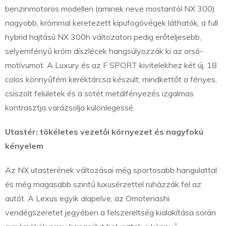
benzinmotoros modellen (aminek neve mostantól NX 300)
nagyobb, krómmal keretezett kipufogóvégek láthatók, a full
hybrid hajtású NX 300h változaton pedig erőteljesebb,
selyemfényű króm díszlécek hangsúlyozzák ki az orsó-
motívumot. A Luxury és az F SPORT kivitelekhez két új, 18
colos könnyűfém keréktárcsa készült; mindkettőt a fényes,
csiszolt felületek és a sötét metálfényezés izgalmas
kontrasztja varázsolja különlegessé.
Utastér: tökéletes vezetői környezet és nagyfokú
kényelem
Az NX utasterének változásai még sportosabb hangulattal
és még magasabb szintű luxusérzettel ruházzák fel az
autót. A Lexus egyik alapelve, az Omotenashi
vendégszeretet jegyében a felszereltség kialakítása során