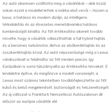
Az autó sikeresen szólította meg a vásárlókat – akik közül
sokan ezzel a modellel lettek a márka első vevői –, hiszen a
luxus, a hatásos és modern dizájn, az intelligens
térkialakítás és az élvezetes menetdinamika hatásos
kombinációját kínálta. Az NX értékesítési sikereit tovább
növelte, hogy a vásárlók választhattak a full hybrid hajtás
és a benzines turbómotor, illetve az elsőkerékhajtás és az
összkerékhajtás közül. Az autó népszerűsége még a Lexus
várakozásait is felülmúlta: az NX minden piacon, így
Európában is sorra túlszárnyalta az értékesítési terveket. E
lendületre építve, és megőrizve a modell vonzerejét, a
Lexus most számos tekintetben továbbfejlesztette az NX
külső és belső megjelenését, biztonságát és felszereltségét.
Az új változat a Frankfurti Nemzetközi Autószalonon áll
először az európai vásárlók elé.