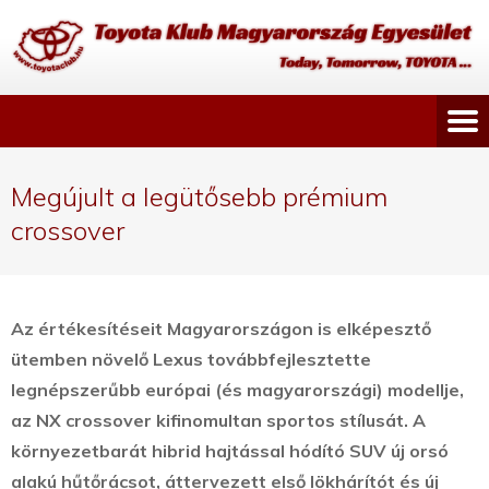
Megújult a legütősebb prémium
crossover
Az értékesítéseit Magyarországon is elképesztő
ütemben növelő Lexus továbbfejlesztette
legnépszerűbb európai (és magyarországi) modellje,
az NX crossover kifinomultan sportos stílusát.
A
környezetbarát hibrid hajtással hódító SUV új orsó
alakú hűtőrácsot, áttervezett első lökhárítót és új