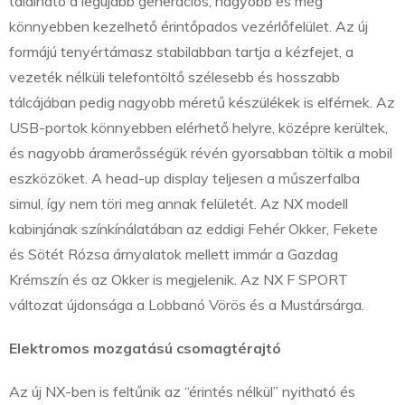
található a legújabb generációs, nagyobb és még
könnyebben kezelhető érintőpados vezérlőfelület. Az új
formájú tenyértámasz stabilabban tartja a kézfejet, a
vezeték nélküli telefontöltő szélesebb és hosszabb
tálcájában pedig nagyobb méretű készülékek is elférnek. Az
USB-portok könnyebben elérhető helyre, középre kerültek,
és nagyobb áramerősségük révén gyorsabban töltik a mobil
eszközöket. A head-up display teljesen a műszerfalba
simul, így nem töri meg annak felületét. Az NX modell
kabinjának színkínálatában az eddigi Fehér Okker, Fekete
és Sötét Rózsa árnyalatok mellett immár a Gazdag
Krémszín és az Okker is megjelenik. Az NX F SPORT
változat újdonsága a Lobbanó Vörös és a Mustársárga.
Elektromos mozgatású csomagtérajtó
Az új NX-ben is feltűnik az “érintés nélkül” nyitható és