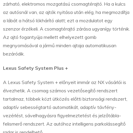
zárható, elektromos mozgatású csomagtérajtó. Ha a kulcs
az autósnál van, az ajtók nyitása után elég, ha megmozdítja
a lábát a hátsó lökhárító alatt; ezt a mozdulatot egy
szenzor érzékeli. A csomagtérajtó zárása ugyanígy történik.
Az ajtó fogantyúja mellett elhelyezett gomb
megnyomásával a jármű minden ajtaja automatikusan
bezáródik.
Lexus Safety System Plus +
A Lexus Safety System + előnyeit immár az NX vásárlói is
élvezhetik. A csomag számos vezetősegítő rendszert
tartalmaz, többek közt ütközés előtti biztonsági rendszert,
adaptív sebességtartó automatikát, adaptív távfény-
vezérlést, sávelhagyásra figyelmeztetést és jelzőtábla-
felismerő rendszert. Az autóhoz intelligens parkolássegítő
radar is rendelhető.