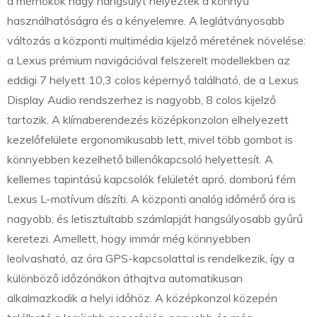
a mérnökök nagy hangsúlyt helyeztek a könnyű
használhatóságra és a kényelemre. A leglátványosabb
változás a központi multimédia kijelző méretének növelése:
a Lexus prémium navigációval felszerelt modellekben az
eddigi 7 helyett 10,3 colos képernyő található, de a Lexus
Display Audio rendszerhez is nagyobb, 8 colos kijelző
tartozik. A klímaberendezés középkonzolon elhelyezett
kezelőfelülete ergonomikusabb lett, mivel több gombot is
könnyebben kezelhető billenőkapcsoló helyettesít. A
kellemes tapintású kapcsolók felületét apró, domború fém
Lexus L-motívum díszíti. A központi analóg időmérő óra is
nagyobb, és letisztultabb számlapját hangsúlyosabb gyűrű
keretezi. Amellett, hogy immár még könnyebben
leolvasható, az óra GPS-kapcsolattal is rendelkezik, így a
különböző időzónákon áthajtva automatikusan
alkalmazkodik a helyi időhöz. A középkonzol közepén