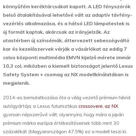
könnyűfém keréktárcsákat kapott. A LED fényszórók
belső átalakításával lehetővé vált az adaptív távfény-
vezérlés alkalmazása, és a hátsó LED lámpatestek is
új formát kaptak, akárcsak az irányjelzők. Az
utastérben új színsémák, áttervezett sebességváltó
kar és kezelőszervek várják a vásárlókat az eddig 7
colos központi multimédia EMVN kijelző mérete immár
10,3 col, miközben a kiemelt biztonságot jelentő Lexus
Safety System + csomag az NX modellkínálatában is
megjelenik.
2014-es bemutatkozása óta a világ vezető prémium hibrid
autógyártója, a Lexus futurisztikus
crossovere, az NX
gyorsan népszerűvé vált; olyannyira, hogy mára a japán
prémium márka európai értékesítéseinek több mint 30
százalékát (Magyarországon 47,5%) ez a modell teszi ki.