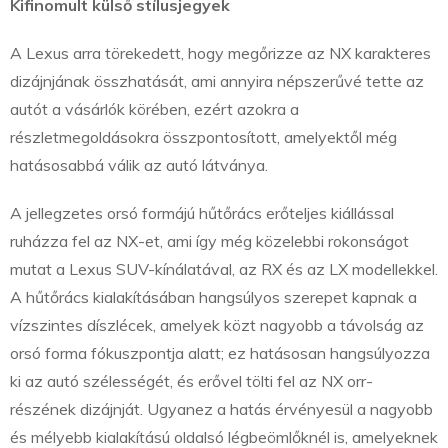
Kifinomult külső stílusjegyek
A Lexus arra törekedett, hogy megőrizze az NX karakteres
dizájnjának összhatását, ami annyira népszerűvé tette az
autót a vásárlók körében, ezért azokra a
részletmegoldásokra összpontosított, amelyektől még
hatásosabbá válik az autó látványa.
A jellegzetes orsó formájú hűtőrács erőteljes kiállással
ruházza fel az NX-et, ami így még közelebbi rokonságot
mutat a Lexus SUV-kínálatával, az RX és az LX modellekkel.
A hűtőrács kialakításában hangsúlyos szerepet kapnak a
vízszintes díszlécek, amelyek közt nagyobb a távolság az
orsó forma fókuszpontja alatt; ez hatásosan hangsúlyozza
ki az autó szélességét, és erővel tölti fel az NX orr-
részének dizájnját. Ugyanez a hatás érvényesül a nagyobb
és mélyebb kialakítású oldalsó légbeömlőknél is, amelyeknek