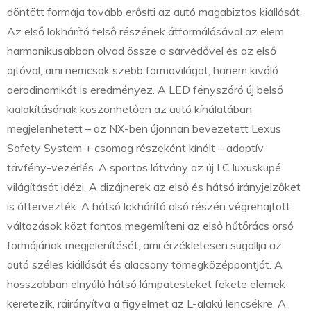
döntött formája tovább erősíti az autó magabiztos kiállását.
Az első lökhárító felső részének átformálásával az elem
harmonikusabban olvad össze a sárvédővel és az első
ajtóval, ami nemcsak szebb formavilágot, hanem kiváló
aerodinamikát is eredményez. A LED fényszóró új belső
kialakításának köszönhetően az autó kínálatában
megjelenhetett – az NX-ben újonnan bevezetett Lexus
Safety System + csomag részeként kínált – adaptív
távfény-vezérlés. A sportos látvány az új LC luxuskupé
világítását idézi. A dizájnerek az első és hátsó irányjelzőket
is áttervezték. A hátsó lökhárító alsó részén végrehajtott
változások közt fontos megemlíteni az első hűtőrács orsó
formájának megjelenítését, ami érzékletesen sugallja az
autó széles kiállását és alacsony tömegközéppontját. A
hosszabban elnyúló hátsó lámpatesteket fekete elemek
keretezik, ráirányítva a figyelmet az L-alakú lencsékre. A