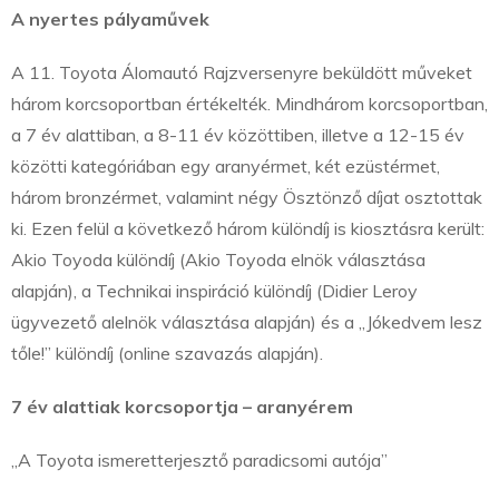
A nyertes pályaművek
A 11. Toyota Álomautó Rajzversenyre beküldött műveket
három korcsoportban értékelték. Mindhárom korcsoportban,
a 7 év alattiban, a 8-11 év közöttiben, illetve a 12-15 év
közötti kategóriában egy aranyérmet, két ezüstérmet,
három bronzérmet, valamint négy Ösztönző díjat osztottak
ki. Ezen felül a következő három különdíj is kiosztásra került:
Akio Toyoda különdíj (Akio Toyoda elnök választása
alapján), a Technikai inspiráció különdíj (Didier Leroy
ügyvezető alelnök választása alapján) és a „Jókedvem lesz
tőle!” különdíj (online szavazás alapján).
7 év alattiak korcsoportja – aranyérem
„A Toyota ismeretterjesztő paradicsomi autója”