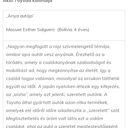
Akio Toyoda különdíja
„Anya autója”
Massiel Esther Salguero (Bolívia, 4 éves)
„Nagyon megfogott a rajz szívmelengető témája,
amikor apa autót vesz anyának. Érezhető az a
törődés, amely a családanyának szabadságot és
mobilitást ad, hogy megkönnyítse az életét, így a
család tagjai vidáman, mosollyal az arcukon tölthetik
együtt az időt. A japán nyelvben létezik egy kifejezés,
az „aisha”, amely azt jelenti, szeretett autónk. A
Toyota által gyártott autók azon ritka termékek,
amelyek elé időről időre odaillesztik a „szeretett” szót.
Megtiszteltetés és öröm volt látni ezt a vidám
családot, ahol az autó a szeretet megtestesítőjeként