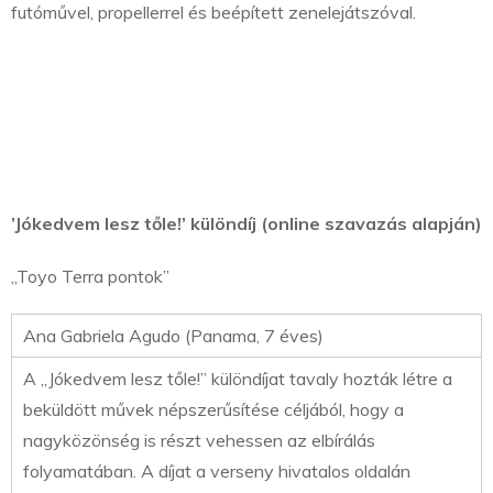
futóművel, propellerrel és beépített zenelejátszóval.
’Jókedvem lesz tőle!’ különdíj (online szavazás alapján)
„Toyo Terra pontok”
Ana Gabriela Agudo (Panama, 7 éves)
A „Jókedvem lesz tőle!” különdíjat tavaly hozták létre a
beküldött művek népszerűsítése céljából, hogy a
nagyközönség is részt vehessen az elbírálás
folyamatában. A díjat a verseny hivatalos oldalán