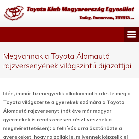
Megvannak a Toyota Álomautó
rajzversenyének világszintű díjazottjai
Idén, immár tizenegyedik alkalommal hirdette meg a
Toyota világszerte a gyerekek számára a Toyota
Álomautó rajzversenyt (hét éve már magyar
gyermekek is rendszeresen részt vesznek a
megmérettetésen)
: a felhívás arra ösztönözte a
gyerekeket, hogy rajzolják le, milyennek képzelik el