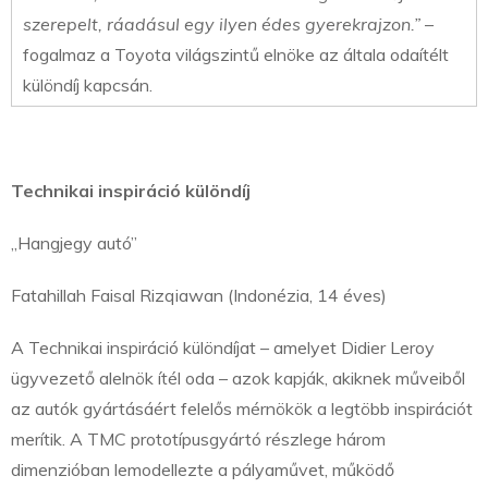
szerepelt, ráadásul egy ilyen édes gyerekrajzon.”
–
fogalmaz a Toyota világszintű elnöke az általa odaítélt
különdíj kapcsán.
Technikai inspiráció különdíj
„Hangjegy autó”
Fatahillah Faisal Rizqiawan (Indonézia, 14 éves)
A Technikai inspiráció különdíjat – amelyet Didier Leroy
ügyvezető alelnök ítél oda – azok kapják, akiknek műveiből
az autók gyártásáért felelős mérnökök a legtöbb inspirációt
merítik. A TMC prototípusgyártó részlege három
dimenzióban lemodellezte a pályaművet, működő