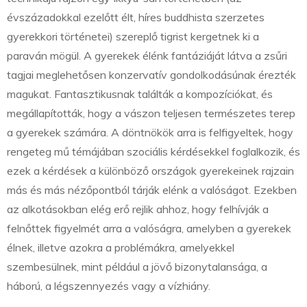
évszázadokkal ezelőtt élt, híres buddhista szerzetes
gyerekkori történetei) szereplő tigrist kergetnek ki a
paraván mögül. A gyerekek élénk fantáziáját látva a zsűri
tagjai meglehetősen konzervatív gondolkodásúnak érezték
magukat. Fantasztikusnak találták a kompozíciókat, és
megállapították, hogy a vászon teljesen természetes terep
a gyerekek számára. A döntnökök arra is felfigyeltek, hogy
rengeteg mű témájában szociális kérdésekkel foglalkozik, és
ezek a kérdések a különböző országok gyerekeinek rajzain
más és más nézőpontból tárják elénk a valóságot. Ezekben
az alkotásokban elég erő rejlik ahhoz, hogy felhívják a
felnőttek figyelmét arra a valóságra, amelyben a gyerekek
élnek, illetve azokra a problémákra, amelyekkel
szembesülnek, mint például a jövő bizonytalansága, a
háború, a légszennyezés vagy a vízhiány.