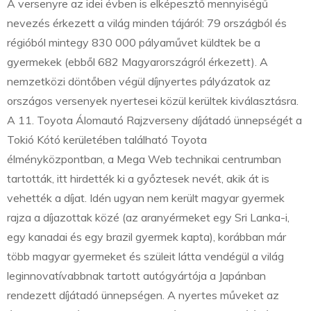
A versenyre az idei évben is elképesztő mennyiségű
nevezés érkezett a világ minden tájáról: 79 országból és
régióból mintegy 830 000 pályaművet küldtek be a
gyermekek (ebből 682 Magyarországról érkezett). A
nemzetközi döntőben végül díjnyertes pályázatok az
országos versenyek nyertesei közül kerültek kiválasztásra.
A 11. Toyota Álomautó Rajzverseny díjátadó ünnepségét a
Tokió Kótó kerületében található Toyota
élményközpontban, a Mega Web technikai centrumban
tartották, itt hirdették ki a győztesek nevét, akik át is
vehették a díjat. Idén ugyan nem került magyar gyermek
rajza a díjazottak közé (az aranyérmeket egy Sri Lanka-i,
egy kanadai és egy brazil gyermek kapta), korábban már
több magyar gyermeket és szüleit látta vendégül a világ
leginnovatívabbnak tartott autógyártója a Japánban
rendezett díjátadó ünnepségen. A nyertes műveket az