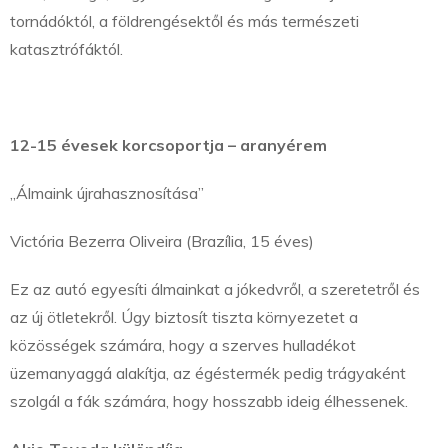
tornádóktól, a földrengésektől és más természeti
katasztrófáktól.
12-15 évesek korcsoportja – aranyérem
„Álmaink újrahasznosítása”
Victória Bezerra Oliveira (Brazília, 15 éves)
Ez az autó egyesíti álmainkat a jókedvről, a szeretetről és
az új ötletekről. Úgy biztosít tiszta környezetet a
közösségek számára, hogy a szerves hulladékot
üzemanyaggá alakítja, az égéstermék pedig trágyaként
szolgál a fák számára, hogy hosszabb ideig élhessenek.