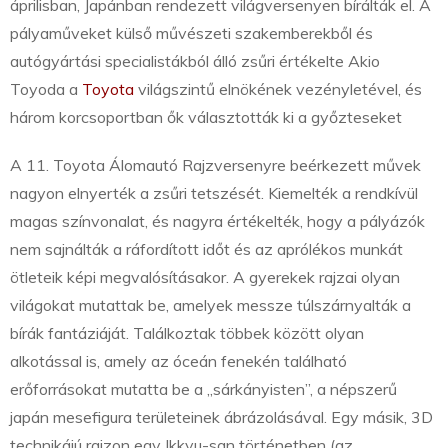
áprilisban, Japánban rendezett világversenyen bírálták el. A
pályaműveket külső művészeti szakemberekből és
autógyártási specialistákból álló zsűri értékelte Akio
Toyoda a
Toyota
világszintű elnökének vezényletével, és
három korcsoportban ők választották ki a győzteseket
A 11. Toyota Álomautó Rajzversenyre beérkezett művek
nagyon elnyerték a zsűri tetszését. Kiemelték a rendkívül
magas színvonalat, és nagyra értékelték, hogy a pályázók
nem sajnálták a ráfordított időt és az aprólékos munkát
ötleteik képi megvalósításakor. A gyerekek rajzai olyan
világokat mutattak be, amelyek messze túlszárnyalták a
bírák fantáziáját. Találkoztak többek között olyan
alkotással is, amely az óceán fenekén található
erőforrásokat mutatta be a „sárkányisten”, a népszerű
japán mesefigura területeinek ábrázolásával. Egy másik, 3D
technikájú rajzon egy Ikkyu-san történetben (az