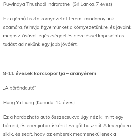
Ruwindya Thushadi Indraratne (Sri Lanka, 7 éves)
Ez a jármű tiszta környezetet teremt mindannyiunk
számára, felhívja figyelmünket a környezetünkre, és javaink
megosztásával, egészséggel és neveléssel kapcsolatos
tudást ad nekünk egy jobb jövőért.
8-11 évesek korcsoportja – aranyérem
„A bőröndautó”
Hong Yu Liang (Kanada, 10 éves)
Ez a hordozható autó összecsukva úgy néz ki, mint egy
bőrönd, és energiaforrásként levegőt használ. A levegőben
siklik, és segít, hogy az emberek megmeneküljenek a