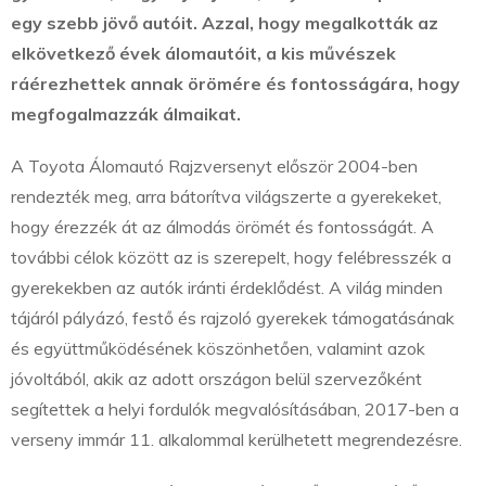
egy szebb jövő autóit.
Azzal, hogy megalkották az
elkövetkező évek álomautóit, a kis művészek
ráérezhettek annak örömére és fontosságára, hogy
megfogalmazzák álmaikat.
A Toyota Álomautó Rajzversenyt először 2004-ben
rendezték meg, arra bátorítva világszerte a gyerekeket,
hogy érezzék át az álmodás örömét és fontosságát. A
további célok között az is szerepelt, hogy felébresszék a
gyerekekben az autók iránti érdeklődést. A világ minden
tájáról pályázó, festő és rajzoló gyerekek támogatásának
és együttműködésének köszönhetően, valamint azok
jóvoltából, akik az adott országon belül szervezőként
segítettek a helyi fordulók megvalósításában, 2017-ben a
verseny immár 11. alkalommal kerülhetett megrendezésre.