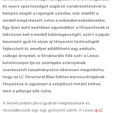
és nyers sportosságot sugárzó vonalvezetésével is
belopta magát a rajongók szívébe, már mielőtt a
modell megérkezett volna a márkakereskedésekbe.
Egy ilyen autó esetében ugyanakkor a fényezésnek is
tükröznie kell a modell különlegességét, ezért a japán
luxusautó gyártó olyan új fényezési technológiát
fejlesztett ki, amellyel előállítható egy exkluzív,
csillogó árnyalat, a Strukturális Kék szín: a Lexus
kutatócsoportja az azúrlepke szárnyának
szerkezetét tanulmányozva sikeresen megoldotta,
hogy az LC Structural Blue Edition karosszériájának
fényezése is ugyanazt a színjátszó hatást keltse,
mint a pillangó kék színe.
A természetben járva gyakran megtorpanunk és
rácsodálkozunk egy-egy gyönyörű színre. A Lexus
új LC