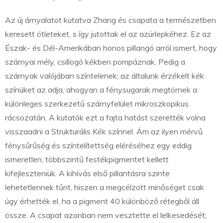
Az új árnyalatot kutatva Zhang és csapata a természetben
keresett ötleteket, s így jutottak el az azúrlepkéhez. Ez az
Észak- és Dél-Amerikában honos pillangó arról ismert, hogy
szárnyai mély, csillogó kékben pompáznak. Pedig a
szárnyak valójában színtelenek; az általunk érzékelt kék
színüket az adja, ahogyan a fénysugarak megtörnek a
különleges szerkezetű szárnyfelület mikroszkopikus
rácsozatán. A kutatók ezt a fajta hatást szerették volna
visszaadni a Strukturális Kék színnel. Ám az ilyen mérvű
fénysűrűség és színtelítettség eléréséhez egy eddig
ismeretlen, többszintű festékpigmentet kellett
kifejleszteniük. A kihívás első pillantásra szinte
lehetetlennek tűnt, hiszen a megcélzott minőséget csak
úgy érhették el, ha a pigment 40 különböző rétegből áll
össze. A csapat azonban nem vesztette el lelkesedését;