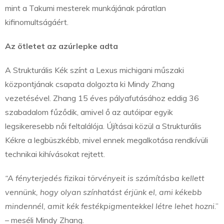
mint a Takumi mesterek munkájának páratlan
kifinomultságáért.
Az ötletet az azúrlepke adta
A Strukturális Kék színt a Lexus michigani műszaki
központjának csapata dolgozta ki Mindy Zhang
vezetésével. Zhang 15 éves pályafutásához eddig 36
szabadalom fűződik, amivel ő az autóipar egyik
legsikeresebb női feltalálója. Újításai közül a Strukturális
Kékre a legbüszkébb, mivel ennek megalkotása rendkívüli
technikai kihívásokat rejtett.
“A fényterjedés fizikai törvényeit is számításba kellett
vennünk, hogy olyan színhatást érjünk el, ami kékebb
mindennél, amit kék festékpigmentekkel létre lehet hozni
.”
– meséli Mindy Zhang.