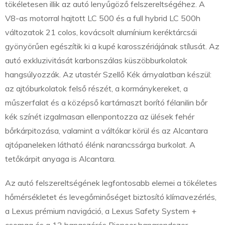
tökéletesen illik az autó lenyűgöző felszereltségéhez. A
V8-as motorral hajtott LC 500 és a full hybrid LC 500h
változatok 21 colos, kovácsolt alumínium keréktárcsái
gyönyörűen egészítik ki a kupé karosszériájának stílusát. Az
autó exkluzivitását karbonszálas küszöbburkolatok
hangsúlyozzák. Az utastér Szellő Kék árnyalatban készül:
az ajtóburkolatok felső részét, a kormánykereket, a
műszerfalat és a középső kartámaszt borító félanilin bőr
kék színét izgalmasan ellenpontozza az ülések fehér
bőrkárpitozása, valamint a váltókar körül és az Alcantara
ajtópaneleken látható élénk narancssárga burkolat. A
tetőkárpit anyaga is Alcantara.
Az autó felszereltségének legfontosabb elemei a tökéletes
hőmérsékletet és levegőminőséget biztosító klímavezérlés,
a Lexus prémium navigáció, a Lexus Safety System +