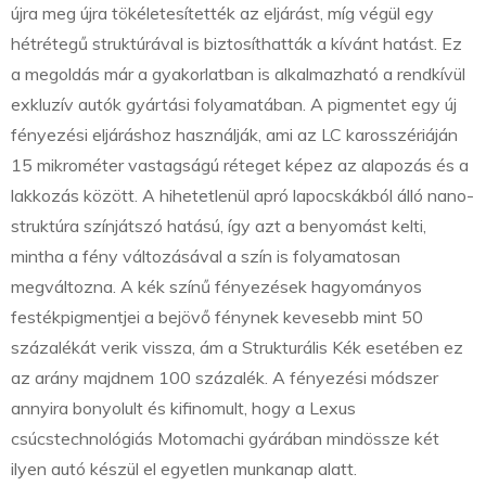
újra meg újra tökéletesítették az eljárást, míg végül egy
hétrétegű struktúrával is biztosíthatták a kívánt hatást. Ez
a megoldás már a gyakorlatban is alkalmazható a rendkívül
exkluzív autók gyártási folyamatában. A pigmentet egy új
fényezési eljáráshoz használják, ami az LC karosszériáján
15 mikrométer vastagságú réteget képez az alapozás és a
lakkozás között. A hihetetlenül apró lapocskákból álló nano-
struktúra színjátszó hatású, így azt a benyomást kelti,
mintha a fény változásával a szín is folyamatosan
megváltozna. A kék színű fényezések hagyományos
festékpigmentjei a bejövő fénynek kevesebb mint 50
százalékát verik vissza, ám a Strukturális Kék esetében ez
az arány majdnem 100 százalék. A fényezési módszer
annyira bonyolult és kifinomult, hogy a Lexus
csúcstechnológiás Motomachi gyárában mindössze két
ilyen autó készül el egyetlen munkanap alatt.