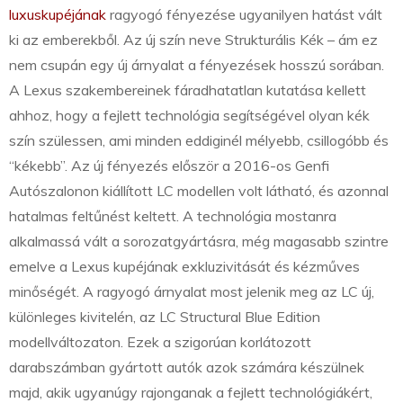
luxuskupéjának
ragyogó fényezése ugyanilyen hatást vált
ki az emberekből. Az új szín neve Strukturális Kék – ám ez
nem csupán egy új árnyalat a fényezések hosszú sorában.
A Lexus szakembereinek fáradhatatlan kutatása kellett
ahhoz, hogy a fejlett technológia segítségével olyan kék
szín szülessen, ami minden eddiginél mélyebb, csillogóbb és
“kékebb”. Az új fényezés először a 2016-os Genfi
Autószalonon kiállított LC modellen volt látható, és azonnal
hatalmas feltűnést keltett. A technológia mostanra
alkalmassá vált a sorozatgyártásra, még magasabb szintre
emelve a Lexus kupéjának exkluzivitását és kézműves
minőségét. A ragyogó árnyalat most jelenik meg az LC új,
különleges kivitelén, az LC Structural Blue Edition
modellváltozaton. Ezek a szigorúan korlátozott
darabszámban gyártott autók azok számára készülnek
majd, akik ugyanúgy rajonganak a fejlett technológiákért,