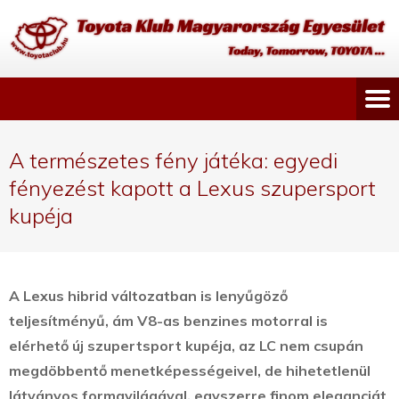
A természetes fény játéka: egyedi
fényezést kapott a Lexus szupersport
kupéja
A Lexus hibrid változatban is lenyűgöző
teljesítményű, ám V8-as benzines motorral is
elérhető új szupertsport kupéja, az LC nem csupán
megdöbbentő menetképességeivel, de hihetetlenül
látványos formavilágával, egyszerre finom eleganciát