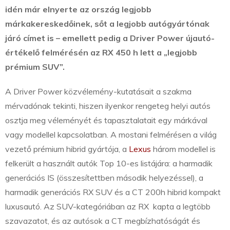
idén már elnyerte az ország legjobb
márkakereskedőinek, sőt a legjobb autógyártónak
járó címet is – emellett pedig a Driver Power újautó-
értékelő felmérésén az RX 450 h lett a „legjobb
prémium SUV”.
A Driver Power közvélemény-kutatásait a szakma
mérvadónak tekinti, hiszen ilyenkor rengeteg helyi autós
osztja meg véleményét és tapasztalatait egy márkával
vagy modellel kapcsolatban. A mostani felmérésen a világ
vezető prémium hibrid gyártója, a
Lexus
három modellel is
felkerült a használt autók Top 10-es listájára: a harmadik
generációs IS (összesítettben második helyezéssel), a
harmadik generációs RX SUV és a CT 200h hibrid kompakt
luxusautó. Az SUV-kategóriában az RX kapta a legtöbb
szavazatot, és az autósok a CT megbízhatóságát és