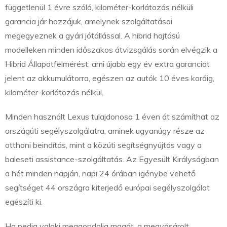
függetlenül 1 évre szóló, kilométer-korlátozás nélküli
garancia jár hozzájuk, amelynek szolgáltatásai
megegyeznek a gyári jótállással. A hibrid hajtású
modelleken minden időszakos átvizsgálás során elvégzik a
Hibrid Állapotfelmérést, ami újabb egy év extra garanciát
jelent az akkumulátorra, egészen az autók 10 éves koráig,
kilométer-korlátozás nélkül.
Minden használt Lexus tulajdonosa 1 éven át számíthat az
országúti segélyszolgálatra, aminek ugyanúgy része az
otthoni beindítás, mint a közúti segítségnyújtás vagy a
baleseti assistance-szolgáltatás. Az Egyesült Királyságban
a hét minden napján, napi 24 órában igénybe vehető
segítséget 44 országra kiterjedő európai segélyszolgálat
egészíti ki.
Ha pedig valaki meggondolja magát, a megvásárolt