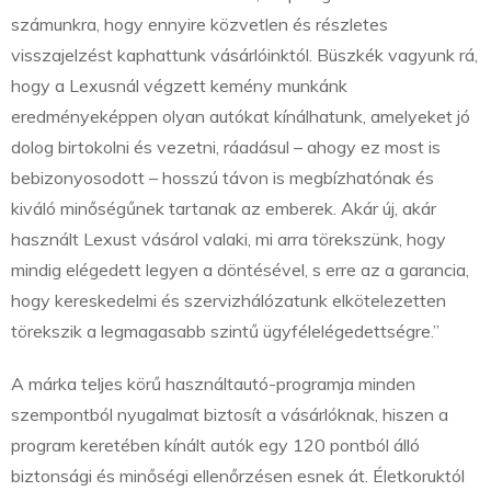
számunkra, hogy ennyire közvetlen és részletes
visszajelzést kaphattunk vásárlóinktól. Büszkék vagyunk rá,
hogy a Lexusnál végzett kemény munkánk
eredményeképpen olyan autókat kínálhatunk, amelyeket jó
dolog birtokolni és vezetni, ráadásul – ahogy ez most is
bebizonyosodott – hosszú távon is megbízhatónak és
kiváló minőségűnek tartanak az emberek. Akár új, akár
használt Lexust vásárol valaki, mi arra törekszünk, hogy
mindig elégedett legyen a döntésével, s erre az a garancia,
hogy kereskedelmi és szervizhálózatunk elkötelezetten
törekszik a legmagasabb szintű ügyfélelégedettségre.”
A márka teljes körű használtautó-programja minden
szempontból nyugalmat biztosít a vásárlóknak, hiszen a
program keretében kínált autók egy 120 pontból álló
biztonsági és minőségi ellenőrzésen esnek át. Életkoruktól