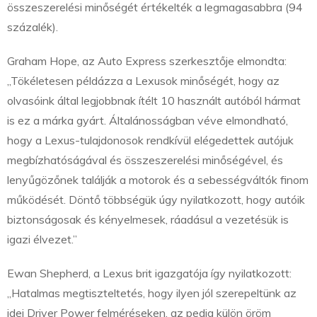
összeszerelési minőségét értékelték a legmagasabbra (94
százalék).
Graham Hope, az Auto Express szerkesztője elmondta:
„Tökéletesen példázza a Lexusok minőségét, hogy az
olvasóink által legjobbnak ítélt 10 használt autóból hármat
is ez a márka gyárt. Általánosságban véve elmondható,
hogy a Lexus-tulajdonosok rendkívül elégedettek autójuk
megbízhatóságával és összeszerelési minőségével, és
lenyűgözőnek találják a motorok és a sebességváltók finom
működését. Döntő többségük úgy nyilatkozott, hogy autóik
biztonságosak és kényelmesek, ráadásul a vezetésük is
igazi élvezet.”
Ewan Shepherd, a Lexus brit igazgatója így nyilatkozott:
„Hatalmas megtiszteltetés, hogy ilyen jól szerepeltünk az
idei Driver Power felméréseken, az pedig külön öröm