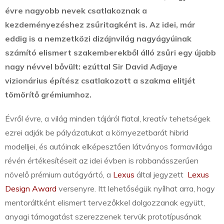
évre nagyobb nevek csatlakoznak a
kezdeményezéshez zsűritagként is. Az idei, már
eddig is a nemzetközi dizájnvilág nagyágyúinak
számító elismert szakemberekből álló zsűri egy újabb
nagy névvel bővült: ezúttal Sir David Adjaye
vizionárius építész csatlakozott a szakma elitjét
tömörítő grémiumhoz.
Évről évre, a világ minden tájáról fiatal, kreatív tehetségek
ezrei adják be pályázatukat a környezetbarát hibrid
modelljei, és autóinak elképesztően látványos formavilága
révén értékesítéseit az idei évben is robbanásszerűen
növelő prémium autógyártó, a
Lexus
által jegyzett
Lexus
Design Award
versenyre. Itt lehetőségük nyílhat arra, hogy
mentoráltként elismert tervezőkkel dolgozzanak együtt,
anyagi támogatást szerezzenek tervük prototípusának