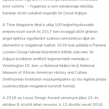
mint valaha.”
– fogalmaz a nem mindennapi életútja,
karrierje révén sokakat inspiráló Sir David Adjaye.
A Time Magazine által a világ 100 legbefolyásosabb
embere közé sorolt és 2017-ben lovaggá ütött ghánai-
angol építész egyébiránt számos nemzetközi díjat és
elismerést is magáénak tudhat, 2016-ban például a Panerai
London Design Medal kitüntetést ítélték oda neki. Sir
Adjaye korábban említett legismertebb munkája a
Washington DC-ben, a National Mallon lévő National
Museum of African American History and Culture
Smithsonian Institution múzeumépülete az ősi nigériai joruba
szobrászatban megjelenő koronát formáz.
A 2018-as Lexus Design Award versenyre július 24. és
október 8. között lehet nevezni. A 12 döntős nevét 2018.