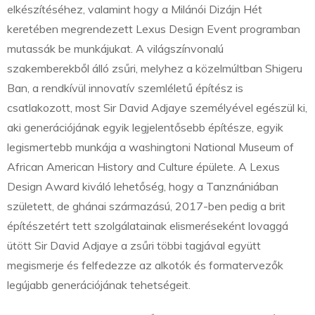
elkészítéséhez, valamint hogy a Milánói Dizájn Hét
keretében megrendezett Lexus Design Event programban
mutassák be munkájukat. A világszínvonalú
szakemberekből álló zsűri, melyhez a közelmúltban Shigeru
Ban, a rendkívül innovatív szemléletű építész is
csatlakozott, most Sir David Adjaye személyével egészül ki,
aki generációjának egyik legjelentősebb építésze, egyik
legismertebb munkája a washingtoni National Museum of
African American History and Culture épülete. A Lexus
Design Award kiváló lehetőség, hogy a Tanznániában
született, de ghánai származású, 2017-ben pedig a brit
építészetért tett szolgálatainak elismeréseként lovaggá
ütött Sir David Adjaye a zsűri többi tagjával együtt
megismerje és felfedezze az alkotók és formatervezők
legújabb generációjának tehetségeit.