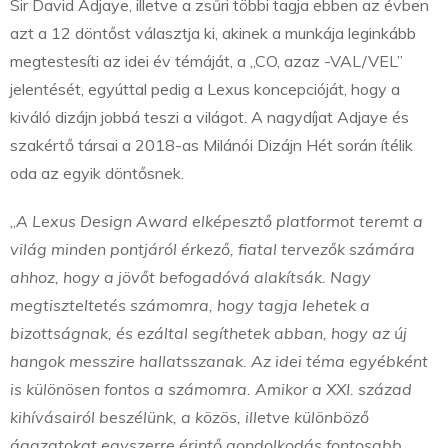
Sir David Adjaye, illetve a zsűri többi tagja ebben az évben
azt a 12 döntőst választja ki, akinek a munkája leginkább
megtestesíti az idei év témáját, a „CO, azaz -VAL/VEL”
jelentését, egyúttal pedig a Lexus koncepcióját, hogy a
kiváló dizájn jobbá teszi a világot. A nagydíjat Adjaye és
szakértő társai a 2018-as Milánói Dizájn Hét során ítélik
oda az egyik döntősnek.
„
A Lexus Design Award elképesztő platformot teremt a
világ minden pontjáról érkező, fiatal tervezők számára
ahhoz, hogy a jövőt befogadóvá alakítsák. Nagy
megtiszteltetés számomra, hogy tagja lehetek a
bizottságnak, és ezáltal segíthetek abban, hogy az új
hangok messzire hallatsszanak. Az idei téma egyébként
is különösen fontos a számomra. Amikor a XXI. század
kihívásairól beszélünk, a közös, illetve különböző
ágazatokat egyszerre érintő gondolkodás fontosabb