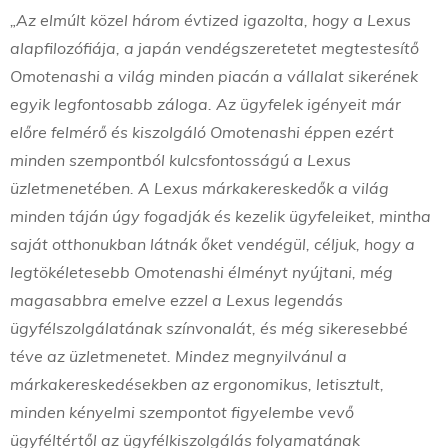
„Az elmúlt közel három évtized igazolta, hogy a Lexus
alapfilozófiája, a japán vendégszeretetet megtestesítő
Omotenashi a világ minden piacán a vállalat sikerének
egyik legfontosabb záloga. Az ügyfelek igényeit már
előre felmérő és kiszolgáló Omotenashi éppen ezért
minden szempontból kulcsfontosságú a Lexus
üzletmenetében. A Lexus márkakereskedők a világ
minden táján úgy fogadják és kezelik ügyfeleiket, mintha
saját otthonukban látnák őket vendégül, céljuk, hogy a
legtökéletesebb Omotenashi élményt nyújtani, még
magasabbra emelve ezzel a Lexus legendás
ügyfélszolgálatának színvonalát, és még sikeresebbé
téve az üzletmenetet. Mindez megnyilvánul a
márkakereskedésekben az ergonomikus, letisztult,
minden kényelmi szempontot figyelembe vevő
ügyféltértől az ügyfélkiszolgálás folyamatának