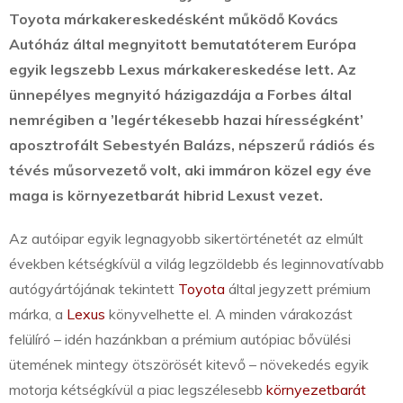
Toyota márkakereskedésként működő Kovács
Autóház által megnyitott bemutatóterem Európa
egyik legszebb Lexus márkakereskedése lett. Az
ünnepélyes megnyitó házigazdája a Forbes által
nemrégiben a ’legértékesebb hazai hírességként’
aposztrofált Sebestyén Balázs, népszerű rádiós és
tévés műsorvezető volt, aki immáron közel egy éve
maga is környezetbarát hibrid Lexust vezet.
Az autóipar egyik legnagyobb sikertörténetét az elmúlt
években kétségkívül a világ legzöldebb és leginnovatívabb
autógyártójának tekintett
Toyota
által jegyzett prémium
márka, a
Lexus
könyvelhette el. A minden várakozást
felülíró – idén hazánkban a prémium autópiac bővülési
ütemének mintegy ötszörösét kitevő – növekedés egyik
motorja kétségkívül a piac legszélesebb
környezetbarát