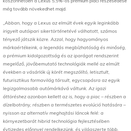
köszönhetően a Lexus 5,5%-os prémium piaci részesedése
még tovább növekedhet majd.
„Abban, hogy a Lexus az elmúlt évek egyik leginkább
irigyelt autóipari sikertörténetévé válhatott, számos
tényező játszik közre. Azzal, hogy hagyományos
márkaértékeink, a legendás megbízhatóság és minőség,
a prémium kidolgozottság és az iparágat rendszerint
megelőző, jövőbemutató technológiák mellé az elmúlt
években a vásárlók új körét megszólító, letisztult,
futurisztikus formavilág társult, egycsapásra az egyik
legizgalmasabb autómárkává váltunk. Az igazi
áttöréshez azonban kellett az is, hogy a piac – részben a
dízelbotrány, részben a természetes evolúció hatására –
nyisson az alternatív meghajtási láncok felé: a
környezetbarát hibrid technológia fejlesztésében
évtizedes előnnyel rendelkezünk, és világszerte több,