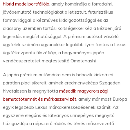
hibrid modellportfóliója
, amely kombinálja a forradalmi,
jövőbemutató technológiákat a letisztult, futurisztikus
formavilággal, a kézműves kidolgozottsággal és az
alacsony üzemben tartási költségekkel kéz a kézben járó
legendás megbízhatósággal. A prémium autókat vásárló
ügyfelek számára ugyanakkor legalább ilyen fontos a Lexus
ügyfélközpontú filozófiája, a hagyományos japán
vendégszeretetet megtestesítő Omotenashi.
A japán prémium autómárka nem is habozik kiaknázni
páratlan piaci sikereit, aminek eredményeképp Szegeden
hivatalosan is megnyitotta
második magyarországi
bemutatótermét és márkaszervizét
, amely már most Európa
egyik legszebb Lexus márkakereskedésének számít. Az
egyszerre elegáns és látványos ünnepélyes megnyitó
házigazdája a népszerű rádiós és tévés műsorvezető