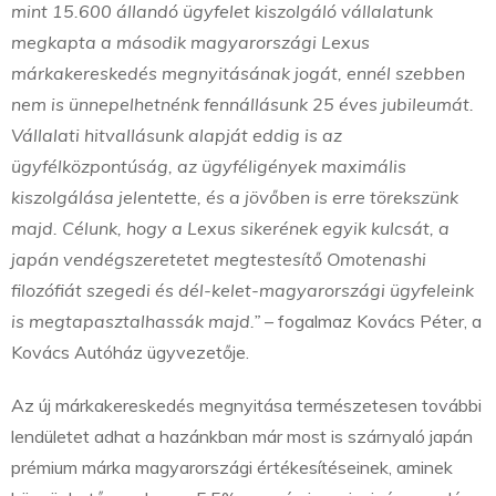
mint 15.600 állandó ügyfelet kiszolgáló vállalatunk
megkapta a második magyarországi Lexus
márkakereskedés megnyitásának jogát, ennél szebben
nem is ünnepelhetnénk fennállásunk 25 éves jubileumát.
Vállalati hitvallásunk alapját eddig is az
ügyfélközpontúság, az ügyféligények maximális
kiszolgálása jelentette, és a jövőben is erre törekszünk
majd. Célunk, hogy a Lexus sikerének egyik kulcsát, a
japán vendégszeretetet megtestesítő Omotenashi
filozófiát szegedi és dél-kelet-magyarországi ügyfeleink
is megtapasztalhassák majd.”
– fogalmaz Kovács Péter, a
Kovács Autóház ügyvezetője.
Az új márkakereskedés megnyitása természetesen további
lendületet adhat a hazánkban már most is szárnyaló japán
prémium márka magyarországi értékesítéseinek, aminek