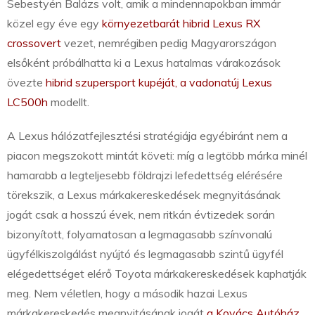
Sebestyén Balázs volt, amik a mindennapokban immár
közel egy éve egy
környezetbarát hibrid Lexus RX
crossovert
vezet, nemrégiben pedig Magyarországon
elsőként próbálhatta ki a Lexus hatalmas várakozások
övezte
hibrid szupersport kupéját, a vadonatúj Lexus
LC500h
modellt.
A Lexus hálózatfejlesztési stratégiája egyébiránt nem a
piacon megszokott mintát követi: míg a legtöbb márka minél
hamarabb a legteljesebb földrajzi lefedettség elérésére
törekszik, a Lexus márkakereskedések megnyitásának
jogát csak a hosszú évek, nem ritkán évtizedek során
bizonyított, folyamatosan a legmagasabb színvonalú
ügyfélkiszolgálást nyújtó és legmagasabb szintű ügyfél
elégedettséget elérő Toyota márkakereskedések kaphatják
meg. Nem véletlen, hogy a második hazai Lexus
márkakereskedés megnyitásának jogát
a Kovács Autóház