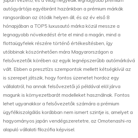
autógyártója egyébiránt hazánkban a prémium márkák
rangsorában az ötödik helyen áll, és az év első 8
hónapjában a TOP5 luxusautó márka közül messze a
legnagyobb növekedést érte el mind a magán, mind a
flottaügyfelek részére történő értékesítésben, így
utóbbinak köszönhetően mára Magyarországon a
felsővezetők körében az egyik legnépszerűbb autómárkává
vált. Ebben a presztízs szempontok mellett kétségkívül az
is szerepet játszik, hogy fontos üzenetet hordoz egy
vállalatról, ha annak felsővezetői jó példával elöl járva
magunk is környezetbarát modelleket használnak. Fontos
lehet ugyanakkor a felsővezetők számára a prémium
ügyfélkiszolgálás korábban nem ismert szintje is, amelyet a
hagyományos japán vendégszeretetre, az Omotenashi-ra
alapuló vállalati filozófia képvisel.