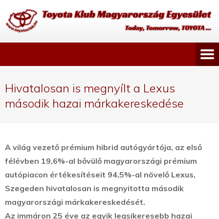
Hivatalosan is megnyílt a Lexus
második hazai márkakereskedése
A világ vezető prémium hibrid autógyártója, az első
félévben 19,6%-al bővülő magyarországi prémium
autópiacon értékesítéseit 94,5%-al növelő Lexus,
Szegeden hivatalosan is megnyitotta második
magyarországi márkakereskedését.
Az immáron 25 éve az egyik legsikeresebb hazai