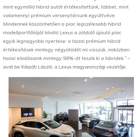
mint egymillió hibrid autót értékesítettünk, többet, mint
valamennyi prémium versenytársunk együttvéve.
Mindennek köszönhetően a piac legszélesebb hibrid
modellportfólióját kínáló Lexus a zöldülő újautó piac
egyik legnagyobb nyertese: a hazai prémium hibrid
értékesítések mintegy négyötödét mi visszük, miközben
hazai eladásaink mintegy 98%-át teszik ki a hibridek.”
–
avat be Kárpáti László, a Lexus magyarországi vezetője.