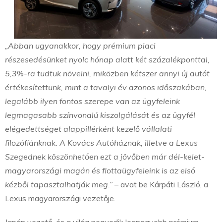
„Abban ugyanakkor, hogy prémium piaci
részesedésünket nyolc hónap alatt két százalékponttal,
5,3%-ra tudtuk növelni, miközben kétszer annyi új autót
értékesítettünk, mint a tavalyi év azonos időszakában,
legalább ilyen fontos szerepe van az ügyfeleink
legmagasabb színvonalú kiszolgálását és az ügyfél
elégedettséget alappillérként kezelő vállalati
filozófiánknak. A Kovács Autóháznak, illetve a Lexus
Szegednek köszönhetően ezt a jövőben már dél-kelet-
magyarországi magán és flottaügyfeleink is az első
kézből tapasztalhatják meg.”
– avat be Kárpáti László, a
Lexus magyarországi vezetője.
Japán vezető, és a világ negyedik legnagyobb prémium